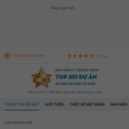
đang cập nhật ...
165 khách quan tâm
75 vote
KHU DÂN CƯ GREEN TOWN
TOP 851 DỰ ÁN
AN TOÀN AN NINH TỐT NHẤT
Căn cứ trên 13.548 đánh giá trên
cộng đồng cư dân
THÔNG TIN NỔI BẬT
GIỚI THIỆU
THIẾT KẾ MẶT BẰNG
NHÀ MẪU
Diện tích khu đất:
-