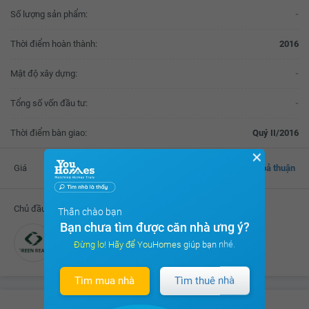
Số lượng sản phẩm:
-
Thời điểm hoàn thành:
2016
Mật độ xây dựng:
-
Tổng số vốn đầu tư:
-
Thời điểm bàn giao:
Quý II/2016
✕
Giá
Thoả thuận
Chủ đầu tư
Thân chào bạn
Bạn chưa tìm được căn nhà ưng ý?
Công ty CP Green Real
Đừng lo! Hãy để YouHomes giúp bạn nhé.
Tìm mua nhà
Tìm thuê nhà