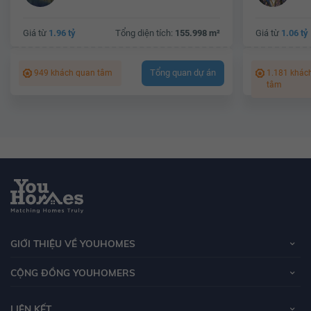
Giá từ
1.96 tỷ
Tổng diện tích:
155.998 m²
Giá từ
1.06 tỷ
Tổng quan dự án
949 khách quan tâm
1.181 khác
tâm
GIỚI THIỆU VỀ YOUHOMES
CỘNG ĐỒNG YOUHOMERS
LIÊN KẾT