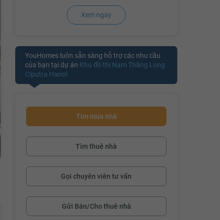
Xem ngay
YouHomes luôn sẵn sàng hỗ trợ các nhu cầu
của bạn tại dự án
Khu đô thị Nam Thăng Long
Ciputra Hanoi
Tìm mua nhà
Tìm thuê nhà
Gọi chuyên viên tư vấn
Gửi Bán/Cho thuê nhà