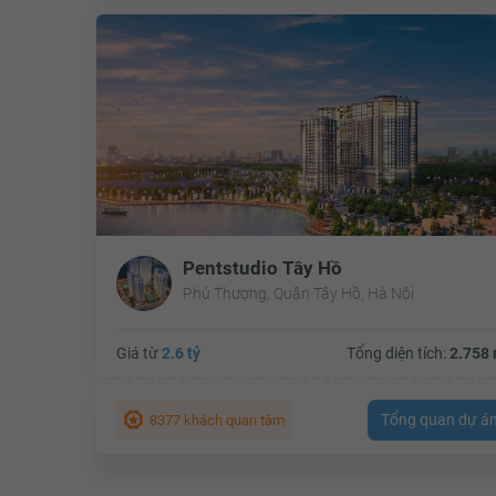
Pentstudio Tây Hồ
Phú Thượng, Quận Tây Hồ, Hà Nội
Giá từ
2.6 tỷ
Tổng diện tích:
2.758 
Tổng quan dự á
8377 khách quan tâm