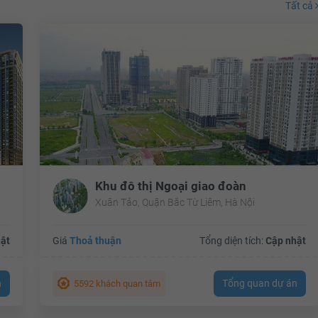
Tất cả
Khu đô thị Ngoại giao đoàn
Xuân Tảo, Quận Bắc Từ Liêm, Hà Nội
ật
Giá
Thoả thuận
Tổng diện tích:
Cập nhật
n
Tổng quan dự án
5592 khách quan tâm