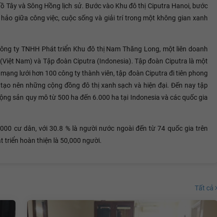
 Hồ Tây và Sông Hồng lịch sử. Bước vào Khu đô thị Ciputra Hanoi, bước
hảo giữa công việc, cuộc sống và giải trí trong một không gian xanh
ng ty TNHH Phát triển Khu đô thị Nam Thăng Long, một liên doanh
 (Việt Nam) và Tập đoàn Ciputra (Indonesia). Tập đoàn Ciputra là một
i mạng lưới hơn 100 công ty thành viên, tập đoàn Ciputra đi tiên phong
, tạo nên những cộng đồng đô thị xanh sạch và hiện đại. Đến nay tập
ộng sản quy mô từ 500 ha đến 6.000 ha tại Indonesia và các quốc gia
00 cư dân, với 30.8 % là người nước ngoài đến từ 74 quốc gia trên
t triển hoàn thiện là 50,000 người.
Tất cả