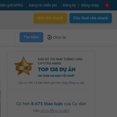
Môi giới bPRO
Đăng tin miễn phí
Đăng ký
Đăng nhập
Bán nhà nhanh
Cho thuê nhà nhanh
Tìm kiếm
Chọn lại
KHU ĐÔ THỊ NAM THĂNG LONG
CIPUTRA HANOI
TOP 138 DỰ ÁN
AN TOÀN AN NINH TỐT NHẤT
Căn cứ trên 13.548 đánh giá trên
cộng đồng cư dân
Có hơn
8.675 thảo luận
của Cư dân
trên
cộng đồng cư dân