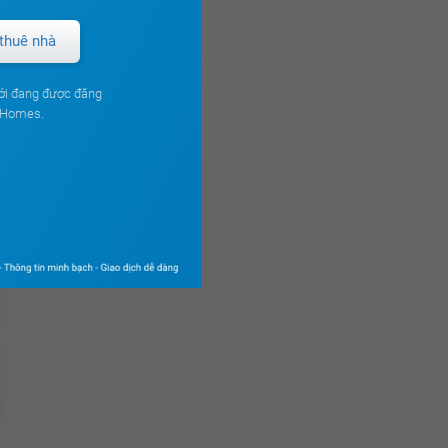
thuê nhà
ới đang được đăng
ouHomes.