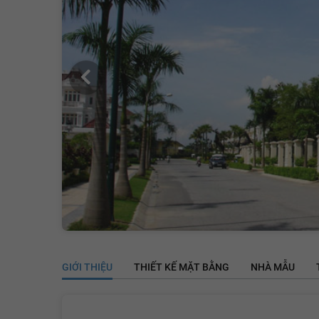
GIỚI THIỆU
THIẾT KẾ MẶT BẰNG
NHÀ MẪU