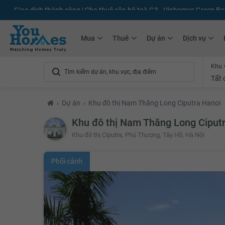
+75.000
Tin đăng mới hàng tháng
+10.000
Thành viên Youhomer
Mua
Thuê
Dự án
Dịch vụ
Khu 
Tất 
›
Dự án
›
Khu đô thị Nam Thăng Long Ciputra Hanoi
Khu đô thị Nam Thăng Long Ciput
Khu đô thị Ciputra, Phú Thượng, Tây Hồ, Hà Nội
Phối cảnh