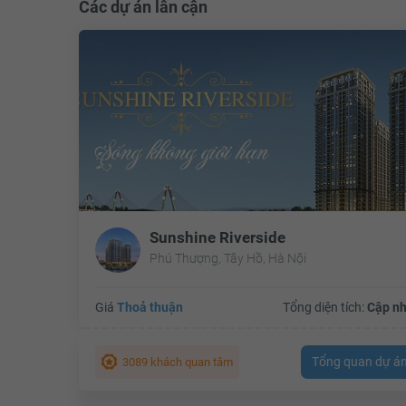
Các dự án lân cận
Sunshine Riverside
Phú Thượng, Tây Hồ, Hà Nội
Giá
Thoả thuận
Tổng diện tích:
Cập nh
Tổng quan dự á
3089 khách quan tâm