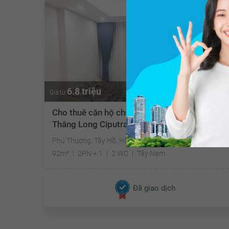
6.8 triệu
Giá từ
Cho thuê căn hộ chung cư Khu đô thị Nam
Thăng Long Ciputra Hanoi
Phú Thượng, Tây Hồ, Hà Nội
92m²
2PN + 1
2 WC
Tây Nam
Đã giao dịch