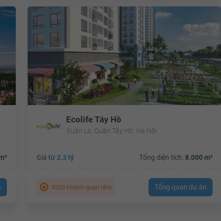
Ecolife Tây Hồ
Xuân La, Quận Tây Hồ, Hà Nội
m²
Giá từ
2.3 tỷ
Tổng diện tích:
8.000 m²
n
Tổng quan dự án
9239 khách quan tâm