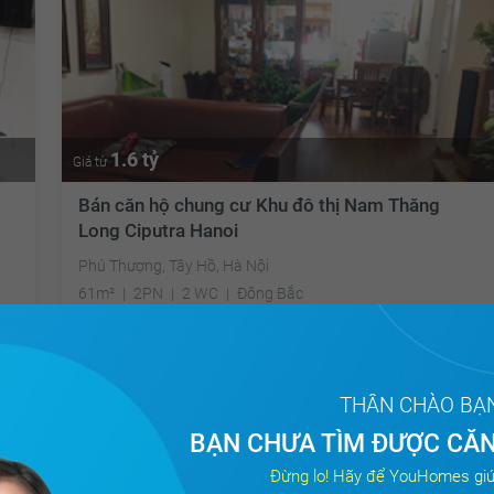
1.6 tỷ
Giá từ
Bán căn hộ chung cư Khu đô thị Nam Thăng
Long Ciputra Hanoi
Phú Thượng, Tây Hồ, Hà Nội
61m²
2PN
2 WC
Đông Bắc
Đã giao dịch
THÂN CHÀO BẠ
BẠN CHƯA TÌM ĐƯỢC CĂN
Tất cả
Đừng lo! Hãy để YouHomes giú