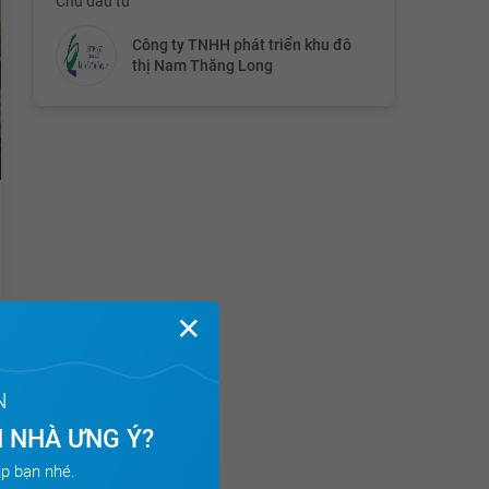
Chủ đầu tư
Công ty TNHH phát triển khu đô
thị Nam Thăng Long
✕
N
 NHÀ ƯNG Ý?
p bạn nhé.