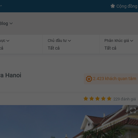
s
+600
Kết nối thành công
Cộng đồng 
Blog
vực
Chủ đầu tư
Phân khúc giá
cả
Tất cả
Tất cả
ra Hanoi
2.423 khách quan tâm
229 đánh giá