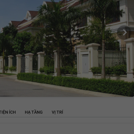
TIỆN ÍCH
HẠ TẦNG
VỊ TRÍ