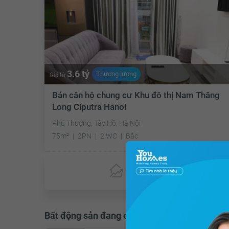
3.6 tỷ
Thương lượng
Giá từ
Bán căn hộ chung cư Khu đô thị Nam Thăng
Long Ciputra Hanoi
Phú Thượng, Tây Hồ, Hà Nội
75m²
2PN
2 WC
Bắc
Chưa có
ưu đãi
Bất động sản đang cho thuê