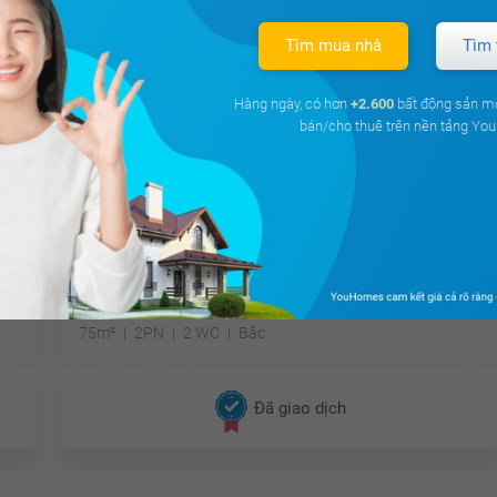
Tìm mua nhà
Tìm 
Hàng ngày, có hơn
+2.600
bất động sản m
bán/cho thuê trên nền tảng Y
15.6 triệu
Giá từ
Cho thuê căn hộ chung cư Khu đô thị Nam
Thăng Long Ciputra Hanoi
Phú Thượng, Tây Hồ, Hà Nội
75m²
2PN
2 WC
Bắc
Đã giao dịch