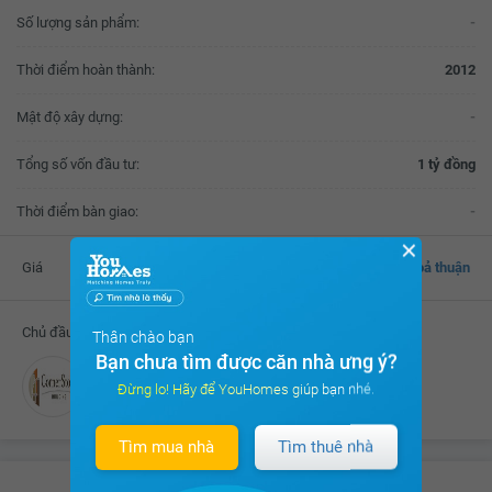
Số lượng sản phẩm:
-
Thời điểm hoàn thành:
2012
Mật độ xây dựng:
-
Tổng số vốn đầu tư:
1 tỷ đồng
Thời điểm bàn giao:
-
✕
Giá
Thoả thuận
Chủ đầu tư
Thân chào bạn
Bạn chưa tìm được căn nhà ưng ý?
Công ty TNHH VIB - Ngô Gia Tự
Đừng lo! Hãy để YouHomes giúp bạn nhé.
Tìm mua nhà
Tìm thuê nhà