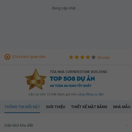
đang cập nhật ...
374 khách quan tâm
84 vote
TÒA NHÀ CORNERSTONE BUILDING
TOP 508 DỰ ÁN
AN TOÀN AN NINH TỐT NHẤT
Căn cứ trên 13.548 đánh giá trên
cộng đồng cư dân
THÔNG TIN NỔI BẬT
GIỚI THIỆU
THIẾT KẾ MẶT BẰNG
NHÀ MẪU
Diện tích khu đất:
-