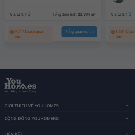
Giá từ
3.7 tỷ
Tổng diện tích:
22.304 m²
Giá từ
2.4 tỷ
Tổng quan dự án
9.217 khách quan
8.651 khác
tâm
tâm
GIỚI THIỆU VỀ YOUHOMES
CỘNG ĐỒNG YOUHOMERS
LIÊN KẾT