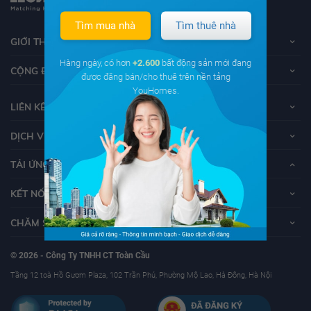
Tìm mua nhà
Tìm thuê nhà
GIỚI THIỆU VỀ YOUHOMES
Hàng ngày, có hơn
+2.600
bất động sản mới đang
CỘNG ĐỒNG YOUHOMERS
được đăng bán/cho thuê trên nền tảng
YouHomes.
LIÊN KẾT
DỊCH VỤ KHÁCH HÀNG
TẢI ỨNG DỤNG YOUHOMES
KẾT NỐI VỚI YOUHOMES
CHĂM SÓC KHÁCH HÀNG
© 2026 - Công Ty TNHH CT Toàn Cầu
Tầng 12 toà Hồ Gươm Plaza, 102 Trần Phú, Phường Mộ Lao, Hà Đông, Hà Nội