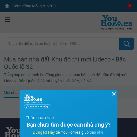
Cộng đồng Môi giới bPRO
Nhập địa điểm, dự án hoặc đặc điểm BĐS ...
Mua bán nhà đất Khu đô thị mới Lideco - Bắc
Quốc lộ 32
Tổng hợp danh sách tin đăng giao dịch, mua bán nhà đất Khu đô thị mới
Lideco - Bắc Quốc lộ 32 tại Huyện Hoài Đức, Hà Nội
✕
Mới nhất
Giá cao
Diện tích lớn
Tin đã xem
Không tìm thấy tin bất động sản nào
Thân chào bạn
Bạn chưa tìm được căn nhà ưng ý?
Đừng lo! Hãy để YouHomes giúp bạn nhé.