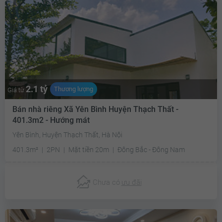
2.1 tỷ
Thương lượng
Giá từ
Bán nhà riêng Xã Yên Bình Huyện Thạch Thất -
401.3m2 - Hướng mát
Yên Bình, Huyện Thạch Thất, Hà Nội
401.3m²
2PN
Mặt tiền 20m
Đông Bắc - Đông Nam
Chưa có
ưu đãi