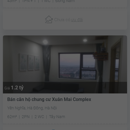
43m²
1PN + 1
1 WC
Đông Nam
Chưa có
ưu đãi
1.2 tỷ
Giá
Bán căn hộ chung cư Xuân Mai Complex
Yên Nghĩa, Hà Đông, Hà Nội
62m²
2PN
2 WC
Tây Nam