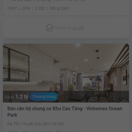
76m²
2PN
2 WC
Đông Nam
Chưa có
ưu đãi
1.2 tỷ
Thương lượng
Giá từ
Bán căn hộ chung cư Khu Cao Tầng - Vinhomes Ocean
Park
Đa Tốn, Huyện Gia Lâm, Hà Nội