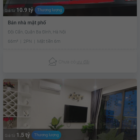
10.9 tỷ
Thương lượng
Giá từ
Bán nhà mặt phố
Đội Cấn, Quận Ba Đình, Hà Nội
66m²
2PN
Mặt tiền 6m
Chưa có
ưu đãi
1.5 tỷ
Thương lượng
Giá từ