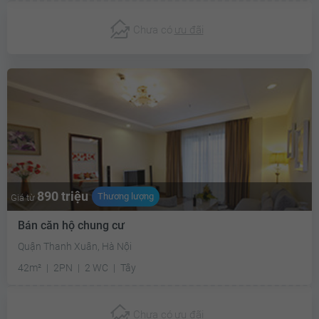
Chưa có
ưu đãi
890 triệu
Thương lượng
Giá từ
Bán căn hộ chung cư
Quận Thanh Xuân, Hà Nội
42m²
2PN
2 WC
Tây
Chưa có
ưu đãi