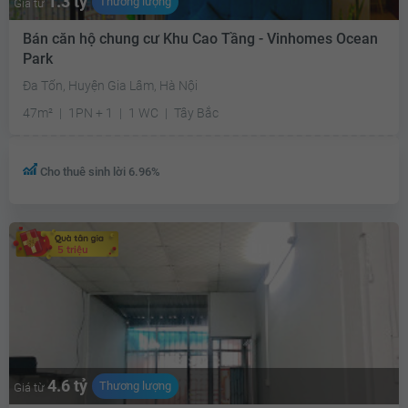
1.3 tỷ
Thương lượng
Giá từ
Bán căn hộ chung cư Khu Cao Tầng - Vinhomes Ocean
Park
Đa Tốn, Huyện Gia Lâm, Hà Nội
47m²
1PN + 1
1 WC
Tây Bắc
Cho thuê sinh lời 6.96%
5 triệu
4.6 tỷ
Thương lượng
Giá từ