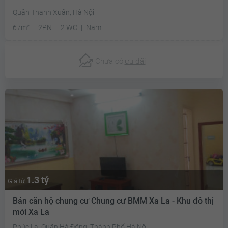
Quận Thanh Xuân, Hà Nội
67m²
2PN
2 WC
Nam
Chưa có
ưu đãi
1.3 tỷ
Giá từ
Bán căn hộ chung cư Chung cư BMM Xa La - Khu đô thị
mới Xa La
Phúc La, Quận Hà Đông, Thành Phố Hà Nội