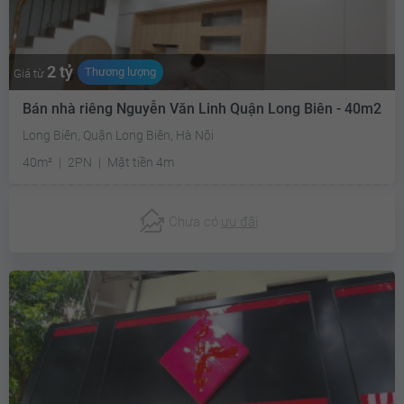
2 tỷ
Thương lượng
Giá từ
Bán nhà riêng Nguyễn Văn Linh Quận Long Biên - 40m2
Long Biên, Quận Long Biên, Hà Nội
40m²
2PN
Mặt tiền 4m
Chưa có
ưu đãi