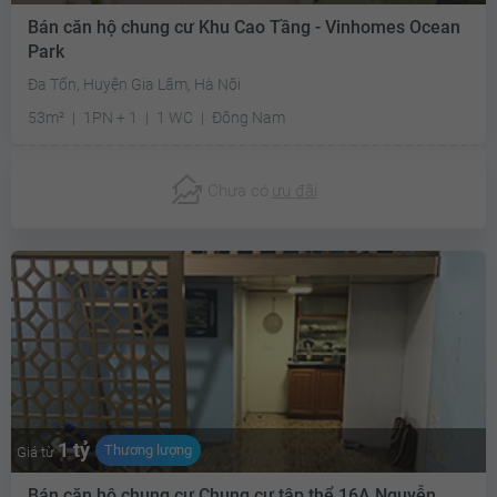
Bán căn hộ chung cư Khu Cao Tầng - Vinhomes Ocean
Park
Đa Tốn, Huyện Gia Lâm, Hà Nội
53m²
1PN + 1
1 WC
Đông Nam
Chưa có
ưu đãi
1 tỷ
Thương lượng
Giá từ
Bán căn hộ chung cư Chung cư tập thể 16A Nguyễn