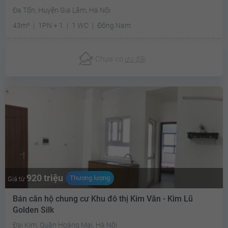
Đa Tốn, Huyện Gia Lâm, Hà Nội
43m²
1PN + 1
1 WC
Đông Nam
Chưa có
ưu đãi
920 triệu
Thương lượng
Giá từ
Bán căn hộ chung cư Khu đô thị Kim Văn - Kim Lũ
Golden Silk
Đại Kim, Quận Hoàng Mai, Hà Nội