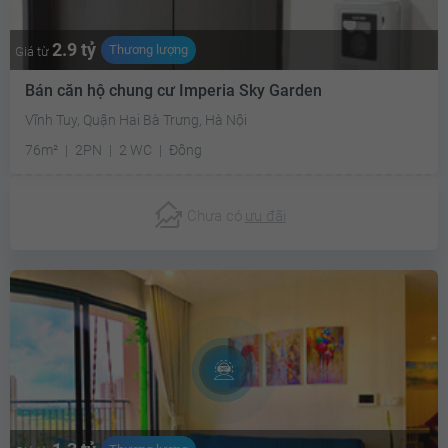
2.9 tỷ
Thương lượng
Giá từ
Bán căn hộ chung cư Imperia Sky Garden
Vĩnh Tuy, Quận Hai Bà Trưng, Hà Nội
76m²
2PN
2 WC
Đông
Chưa có
ưu đãi