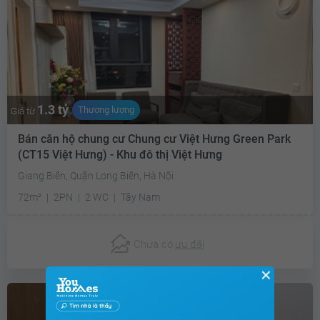
1.3 tỷ
Thương lượng
Giá từ
Bán căn hộ chung cư Chung cư Việt Hưng Green Park
(CT15 Việt Hưng) - Khu đô thị Việt Hưng
Giang Biên, Quận Long Biên, Hà Nội
72m²
2PN
2 WC
Tây Nam
Chưa có
ưu đãi
✕