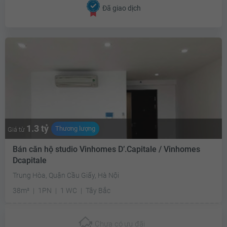
Đã giao dịch
1.3 tỷ
Thương lượng
Giá từ
Bán căn hộ studio Vinhomes D’.Capitale / Vinhomes
Dcapitale
Trung Hòa, Quận Cầu Giấy, Hà Nội
38m²
1PN
1 WC
Tây Bắc
Chưa có
ưu đãi