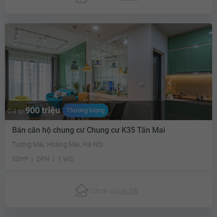
900 triệu
Thương lượng
Giá từ
Bán căn hộ chung cư Chung cư K35 Tân Mai
Tương Mai, Hoàng Mai, Hà Nội
60m²
2PN
1 WC
Chưa có
ưu đãi