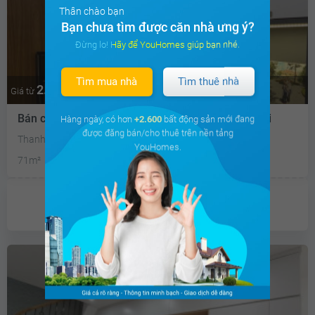
Thân chào bạn
Bạn chưa tìm được căn nhà ưng ý?
Đừng lo! Hãy để YouHomes giúp bạn nhé.
Tìm mua nhà
Tìm thuê nhà
2.8 tỷ
Thương lượng
Giá từ
Bán căn hộ chung cư Chung cư Rivera Park Hà Nội
Hàng ngày, có hơn
+2.600
bất động sản mới đang
được đăng bán/cho thuê trên nền tảng
Thanh Xuân Trung, Quận Thanh Xuân, Hà Nội
YouHomes.
71m²
2PN
2 WC
Đông Nam
Chưa có
ưu đãi