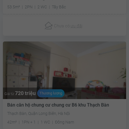
53.5m²
2PN
2 WC
Tây Bắc
Chưa có
ưu đãi
720 triệu
Thương lượng
Giá từ
Bán căn hộ chung cư chung cư B6 khu Thạch Bàn
Thạch Bàn, Quận Long Biên, Hà Nội
42m²
1PN + 1
1 WC
Đông Nam