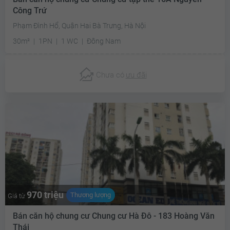
Công Trứ
Phạm Đình Hổ, Quận Hai Bà Trưng, Hà Nội
30m²
1PN
1 WC
Đông Nam
Chưa có
ưu đãi
970 triệu
Thương lượng
Giá từ
Bán căn hộ chung cư Chung cư Hà Đô - 183 Hoàng Văn
Thái