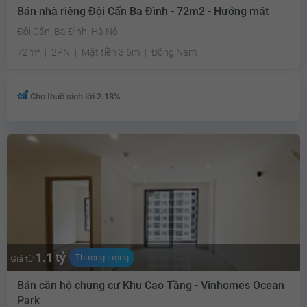
Bán nhà riêng Đội Cấn Ba Đình - 72m2 - Hướng mát
Đội Cấn, Ba Đình, Hà Nội
72m²
2PN
Mặt tiền 3.6m
Đông Nam
Cho thuê sinh lời 2.18%
1.1 tỷ
Thương lượng
Giá từ
Bán căn hộ chung cư Khu Cao Tầng - Vinhomes Ocean
Park