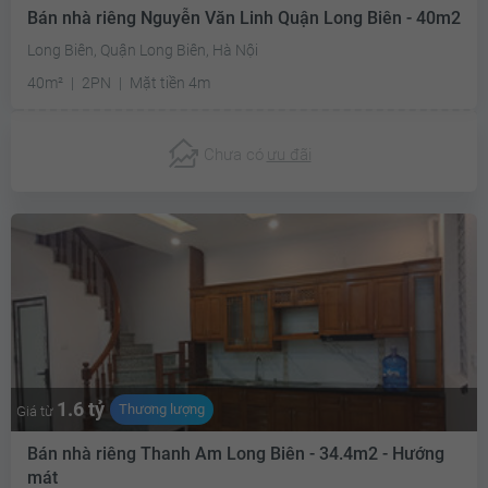
Bán nhà riêng Nguyễn Văn Linh Quận Long Biên - 40m2
Long Biên, Quận Long Biên, Hà Nội
40m²
2PN
Mặt tiền 4m
Chưa có
ưu đãi
1.6 tỷ
Thương lượng
Giá từ
Bán nhà riêng Thanh Am Long Biên - 34.4m2 - Hướng
mát