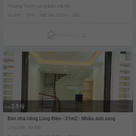
Thượng Thanh, Long Biên, Hà Nội
34.4m²
3PN
Mặt tiền 5.65m
Bắc
Chưa có
ưu đãi
2.5 tỷ
Giá
Bán nhà riêng Long Biên - 31m2 - Nhiều ánh sáng
Long Biên, Hà Nội