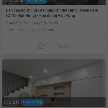
1.3 tỷ
Thương lượng
Giá từ
Bán căn hộ chung cư Chung cư Việt Hưng Green Park
(CT15 Việt Hưng) - Khu đô thị Việt Hưng
Giang Biên, Quận Long Biên, Hà Nội
72m²
2PN
2 WC
Tây Nam
Chưa có
ưu đãi
2 tỷ
Thương lượng
Giá từ