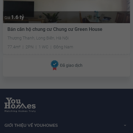
1.6 tỷ
Giá
Bán căn hộ chung cư Chung cư Green House
Thượng Thanh, Long Biên, Hà Nội
77.4m²
2PN
1 WC
Đông Nam
Đã giao dịch
GIỚI THIỆU VỀ YOUHOMES