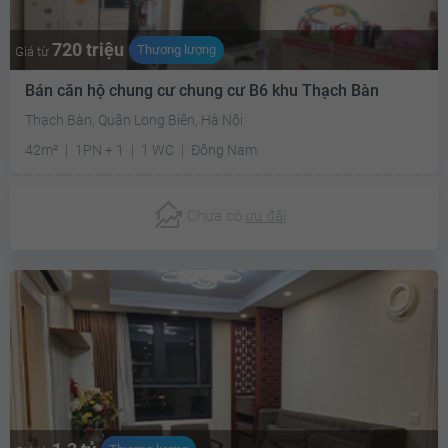
720 triệu
Thương lượng
Giá từ
Bán căn hộ chung cư chung cư B6 khu Thạch Bàn
Thạch Bàn, Quận Long Biên, Hà Nội
42m²
1PN + 1
1 WC
Đông Nam
Chưa có
ưu đãi