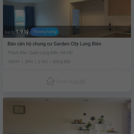
1.9 tỷ
Thương lượng
Giá từ
Bán căn hộ chung cư Garden City Long Biên
Thạch Bàn, Quận Long Biên, Hà Nội
100m²
2PN
2 WC
Đông Bắc
Chưa có
ưu đãi