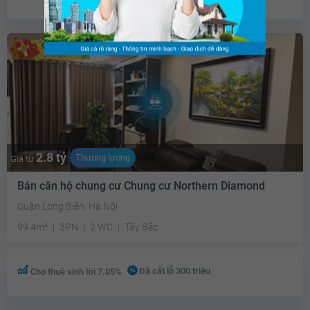
3 triệu
2.8 tỷ
Thương lượng
Giá từ
Bán căn hộ chung cư Chung cư Northern Diamond
Quận Long Biên, Hà Nội
99.4m²
3PN
2 WC
Tây Bắc
Đã cắt lỗ 300 triệu
Cho thuê sinh lời 7.05%