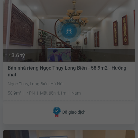
3.6 tỷ
Giá
Bán nhà riêng Ngọc Thụy Long Biên - 58.9m2 - Hướng
mát
Ngọc Thụy, Long Biên, Hà Nội
58.9m²
4PN
Mặt tiền 4.1m
Nam
Đã giao dịch