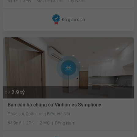
31m²
3PN
Mặt tiền 3.7m
Tây Nam
Đã giao dịch
2.9 tỷ
Giá
Bán căn hộ chung cư Vinhomes Symphony
Phúc Lợi, Quận Long Biên, Hà Nội
64.9m²
2PN
2 WC
Đông Nam