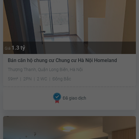
1.3 tỷ
Giá
Bán căn hộ chung cư Chung cư Hà Nội Homeland
Thượng Thanh, Quận Long Biên, Hà Nội
59m²
2PN
2 WC
Đông Bắc
Đã giao dịch