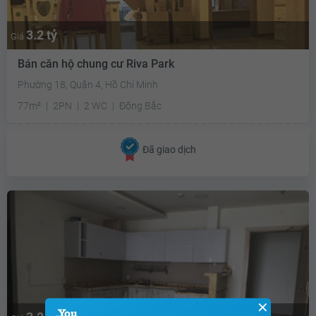
3.2 tỷ
Giá
Bán căn hộ chung cư Riva Park
Phường 18, Quận 4, Hồ Chí Minh
77m²
2PN
2 WC
Đông Bắc
Đã giao dịch
✕