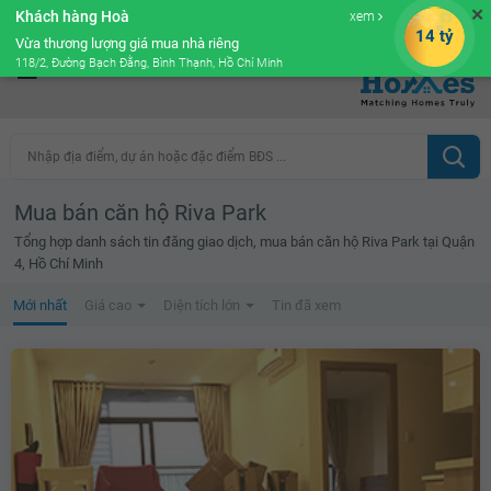
✕
Khách hàng Hoà
xem
Cộng đồng Môi giới bPRO
14 tỷ
Vừa thương lượng giá mua nhà riêng
118/2, Đường Bạch Đằng, Bình Thạnh, Hồ Chí Minh
Nhập địa điểm, dự án hoặc đặc điểm BĐS ...
Mua bán căn hộ Riva Park
Tổng hợp danh sách tin đăng giao dịch, mua bán căn hộ Riva Park tại Quận
4, Hồ Chí Minh
Mới nhất
Giá cao
Diện tích lớn
Tin đã xem