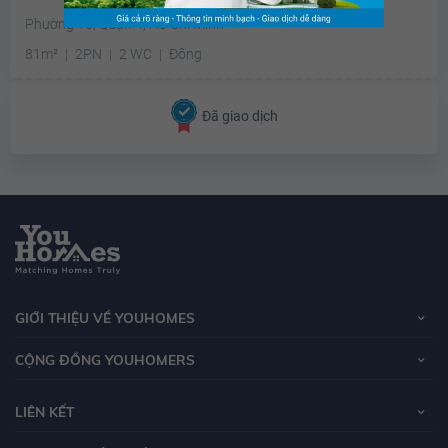
Phường 18, Quận 4, Hồ Chí Minh
81m²
2PN
2 WC
Đông
Đã giao dịch
GIỚI THIỆU VỀ YOUHOMES
CỘNG ĐỒNG YOUHOMERS
LIÊN KẾT