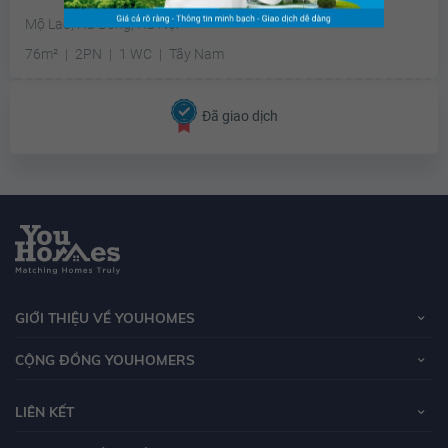
Mộ Lao, Hà Đông, Hà Nội
76m²
2PN
1 WC
Tây Nam
Đã giao dịch
GIỚI THIỆU VỀ YOUHOMES
CỘNG ĐỒNG YOUHOMERS
LIÊN KẾT