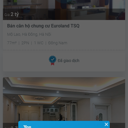
2 tỷ
Giá
Bán căn hộ chung cư Euroland TSQ
Mộ Lao, Hà Đông, Hà Nội
77m²
2PN
1 WC
Đông Nam
Đã giao dịch
✕