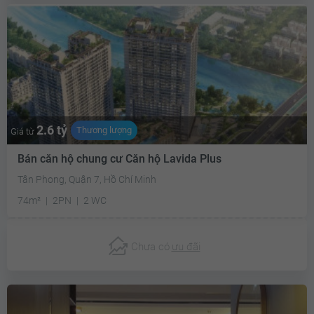
2.6 tỷ
Thương lượng
Giá từ
Bán căn hộ chung cư Căn hộ Lavida Plus
Tân Phong, Quận 7, Hồ Chí Minh
74m²
2PN
2 WC
Chưa có
ưu đãi