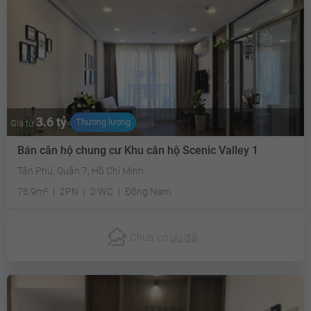
3.6 tỷ
Thương lượng
Giá từ
Bán căn hộ chung cư Khu căn hộ Scenic Valley 1
Tân Phú, Quận 7, Hồ Chí Minh
76.9m²
2PN
2 WC
Đông Nam
Chưa có
ưu đãi