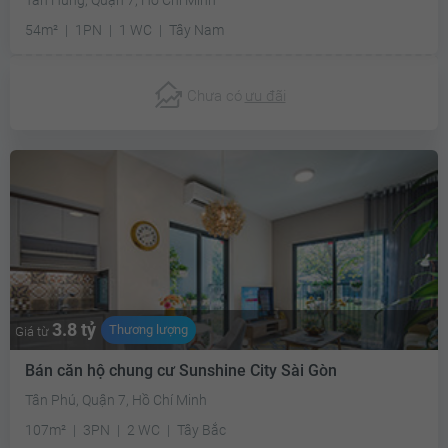
54m²
1PN
1 WC
Tây Nam
Chưa có
ưu đãi
3.8 tỷ
Thương lượng
Giá từ
Bán căn hộ chung cư Sunshine City Sài Gòn
Tân Phú, Quận 7, Hồ Chí Minh
107m²
3PN
2 WC
Tây Bắc