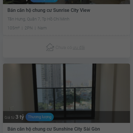
Bán căn hộ chung cư Sunrise City View
Tân Hưng, Quận 7, Tp Hồ Chí Minh
105m²
2PN
Nam
Chưa có
ưu đãi
3 tỷ
Thương lượng
Giá từ
Bán căn hộ chung cư Sunshine City Sài Gòn