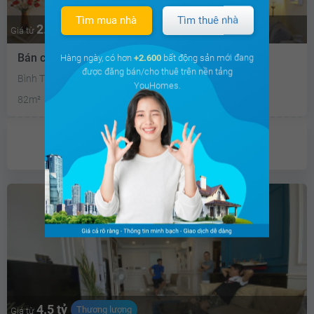
Tìm mua nhà
Tìm thuê nhà
2.2 tỷ
Thương lượng
Giá từ
Bán căn hộ chung cư Chung cư Hoàng Kim
Hàng ngày, có hơn
+2.600
bất động sản mới đang
được đăng bán/cho thuê trên nền tảng
Bình Thuận, Quận 7, Hồ Chí Minh
YouHomes.
82m²
3PN
2 WC
Chưa có
ưu đãi
4.5 tỷ
Thương lượng
Giá từ