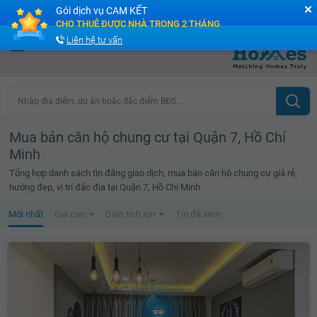
✕
Gói dịch vụ CAM KẾT
Cộng đồng Môi giới bPRO
CHO THUÊ ĐƯỢC NHÀ TRONG 2 THÁNG
Liên hệ tư vấn
Nhập địa điểm, dự án hoặc đặc điểm BĐS ...
Mua bán căn hộ chung cư tại Quận 7, Hồ Chí
Minh
Tổng hợp danh sách tin đăng giao dịch, mua bán căn hộ chung cư giá rẻ,
hướng đẹp, vị trí đắc địa tại Quận 7, Hồ Chí Minh
Mới nhất
Giá cao
Diện tích lớn
Tin đã xem