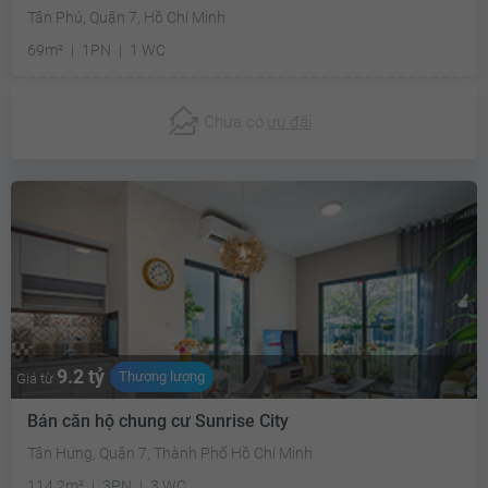
Tân Phú, Quận 7, Hồ Chí Minh
69m²
1PN
1 WC
Chưa có
ưu đãi
9.2 tỷ
Thương lượng
Giá từ
Bán căn hộ chung cư Sunrise City
Tân Hưng, Quận 7, Thành Phố Hồ Chí Minh
114.2m²
3PN
3 WC