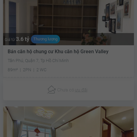
3.6 tỷ
Thương lượng
Giá từ
Bán căn hộ chung cư Khu căn hộ Green Valley
Tân Phú, Quận 7, Tp Hồ Chí Minh
89m²
2PN
2 WC
Chưa có
ưu đãi