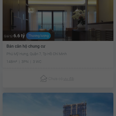
6.6 tỷ
Thương lượng
Giá từ
Bán căn hộ chung cư
Phú Mỹ Hưng, Quận 7, Tp Hồ Chí Minh
148m²
3PN
3 WC
Chưa có
ưu đãi