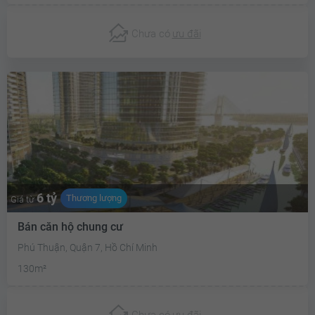
Chưa có
ưu đãi
6 tỷ
Thương lượng
Giá từ
Bán căn hộ chung cư
Phú Thuận, Quận 7, Hồ Chí Minh
130m²
Chưa có
ưu đãi