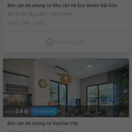
Bán căn hộ chung cư Khu căn hộ Eco Green Sài Gòn
Tân Thuận Tây, Quận 7, Hồ Chí Minh
67m²
2PN
1 WC
Chưa có
ưu đãi
3.4 tỷ
Thương lượng
Giá từ
Bán căn hộ chung cư Sunrise City
Tân Hưng, Quận 7, Hồ Chí Minh