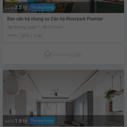
2.5 tỷ
Thương lượng
Giá từ
Bán căn hộ chung cư Căn hộ Riverpark Premier
Tân Phong, Quận 7, Hồ Chí Minh
70m²
2PN
2 WC
Chưa có
ưu đãi
1.6 tỷ
Thương lượng
Giá từ