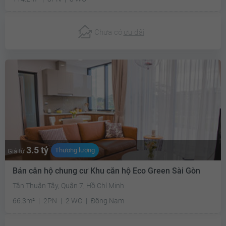
Chưa có
ưu đãi
3.5 tỷ
Thương lượng
Giá từ
Bán căn hộ chung cư Khu căn hộ Eco Green Sài Gòn
Tân Thuận Tây, Quận 7, Hồ Chí Minh
66.3m²
2PN
2 WC
Đông Nam