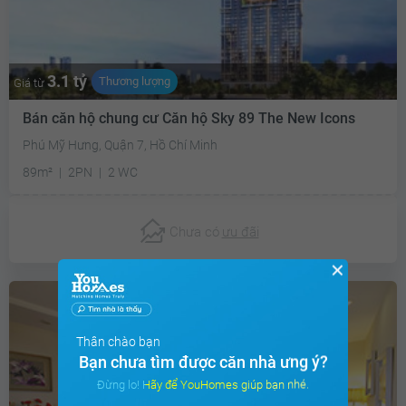
3.1 tỷ
Thương lượng
Giá từ
Bán căn hộ chung cư Căn hộ Sky 89 The New Icons
Phú Mỹ Hưng, Quận 7, Hồ Chí Minh
89m²
2PN
2 WC
Chưa có
ưu đãi
✕
Thân chào bạn
Bạn chưa tìm được căn nhà ưng ý?
Đừng lo! Hãy để YouHomes giúp bạn nhé.