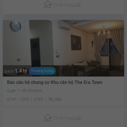
Chưa có
ưu đãi
1.4 tỷ
Thương lượng
Giá từ
Bán căn hộ chung cư Khu căn hộ The Era Town
Quận 7, Hồ Chí Minh
67m²
2PN
2 WC
Tây Bắc
Chưa có
ưu đãi