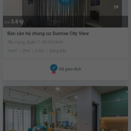
3.8 tỷ
Giá
Bán căn hộ chung cư Sunrise City View
Tân Hưng, Quận 7, Hồ Chí Minh
76m²
2PN
2 WC
Đông Bắc
Đã giao dịch