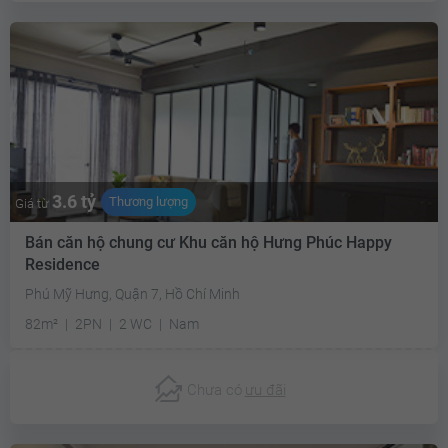
3.6 tỷ
Thương lượng
Giá từ
Bán căn hộ chung cư Khu căn hộ Hưng Phúc Happy
Residence
Phú Mỹ Hưng, Quận 7, Hồ Chí Minh
82m²
2PN
2 WC
Nam
Chưa có
ưu đãi