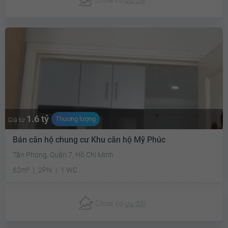
1.6 tỷ
Thương lượng
Giá từ
Bán căn hộ chung cư Khu căn hộ Mỹ Phúc
Tân Phong, Quận 7, Hồ Chí Minh
62m²
2PN
1 WC
Chưa có
ưu đãi