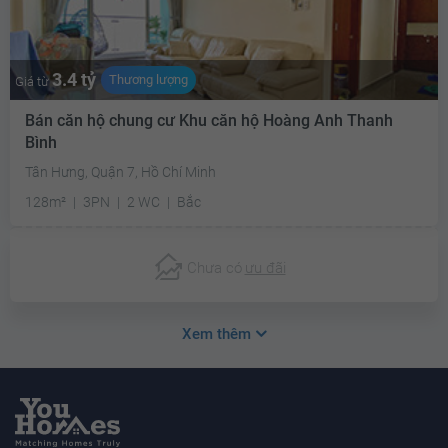
3.4 tỷ
Thương lượng
Giá từ
Bán căn hộ chung cư Khu căn hộ Hoàng Anh Thanh
Bình
Tân Hưng, Quận 7, Hồ Chí Minh
128m²
3PN
2 WC
Bắc
Chưa có
ưu đãi
Xem thêm