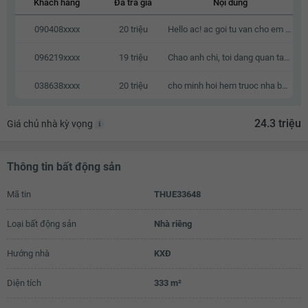
Khách hàng
Đã trả giá
Nội dung
19.9 triệu
090408xxxx
20 triệu
Hello ac! ac goi tu van cho em ve can o nay voi a, em cam on.
20 triệu
096219xxxx
19 triệu
Chao anh chi, toi dang quan tam den can nha cua anh chi, neu anh chi co thien chi ban thi chung ta co the lien he va trao doi truc tiep voi nhau.
20.1 triệu
038638xxxx
20 triệu
cho minh hoi hem truoc nha bao nhieu met, neu duoc hen gap den xem nha vao T7 & CN
20.2 triệu
20.3 triệu
24.3 triệu
Giá chủ nhà kỳ vọng
20.4 triệu
Thông tin bất động sản
20.5 triệu
20.6 triệu
Mã tin
THUE33648
20.7 triệu
Loại bất động sản
Nhà riêng
20.8 triệu
Hướng nhà
KXĐ
20.9 triệu
Diện tích
333 m²
21 triệu