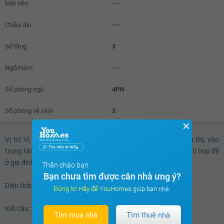
Mặt tiền
---
21.1 triệu
21.2 triệu
Chiều dài
---
21.3 triệu
Số tầng
3
21.4 triệu
Ngõ/Hẻm
---
21.5 triệu
Số phòng ngủ
4PN
21.6 triệu
Số phòng vệ sinh
3
21.7 triệu
✕
21.8 triệu
Vị trí: Vị trí giao thông thuận tiện đến trường học, chợ, siêu thị, vào
21.9 triệu
trung tâm thành phố quận 1 rất gần. Khu vực- An ninh rất phù hợp để
ở gia đình hoặc làm văn phòng.
Thân chào bạn
22 triệu
Bạn chưa tìm được căn nhà ưng ý?
22.1 triệu
Diện tích: 333(m2).
Đừng lo! Hãy để YouHomes giúp bạn nhé.
22.2 triệu
Kết cấu: trệt, 2 lầu, 4 phòng ngủ, 3 toilet.
Tìm mua nhà
Tìm thuê nhà
22.3 triệu