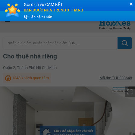
✕
Gói dịch vụ CAM KẾT
Cộng đồng Môi giới bPRO
BÁN ĐƯỢC NHÀ TRONG 3 THÁNG
Liên hệ tư vấn
Nhập địa điểm, dự án hoặc đặc điểm BĐS ...
Cho thuê nhà riêng
Quận 2, Thành Phố Hồ Chí Minh
1343 khách quan tâm
Mã tin: THUE33648