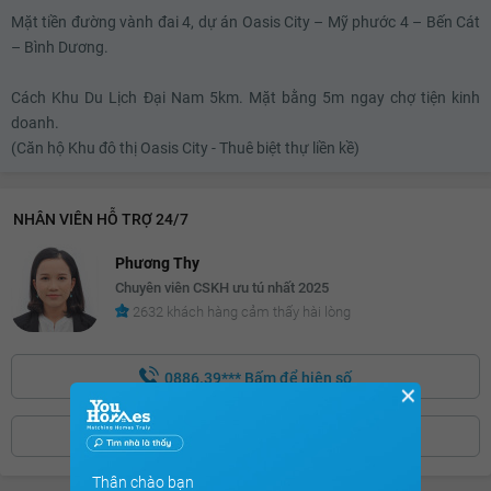
Mặt tiền đường vành đai 4, dự án Oasis City – Mỹ phước 4 – Bến Cát
8.8 triệu
– Bình Dương.
8.9 triệu
Cách Khu Du Lịch Đại Nam 5km. Mặt bằng 5m ngay chợ tiện kinh
9 triệu
doanh.
(Căn hộ Khu đô thị Oasis City - Thuê biệt thự liền kề)
NHÂN VIÊN HỖ TRỢ 24/7
Phương Thy
Chuyên viên CSKH ưu tú nhất 2025
2632 khách hàng cảm thấy hài lòng
0886.39***
Bấm để hiện số
✕
ĐẶT LỊCH XEM NHÀ
Thân chào bạn