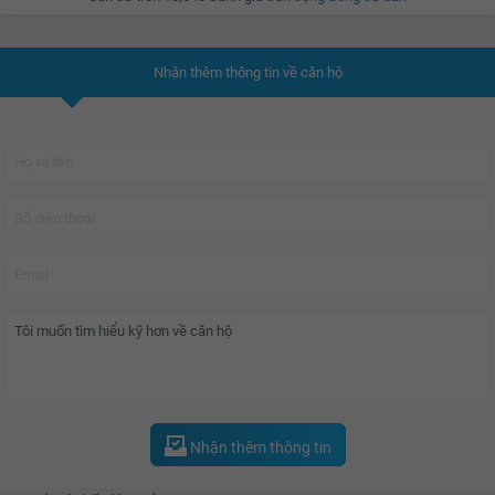
Oasis City là dự án khu phức hợp đón đầu xu hướng trung tâm đô thị mới với
Nhận thêm thông tin về căn hộ
mô hình sinh thái vượt trội kết hợp phong cách sống hiện đại, đem lại cuộc
sống tràn đầy khí lực và tài vận cho cộng đồng cư dân khi sinh sống tại đây.
Dự án gồm 2.500 nhà phố, biệt thự và hơn 1.000 căn hộ cao cấp được quy
hoạch khoa học chuẩn đô thị. Oasis City còn được chủ đầu tư tích hợp
hệ thống tiện ích nội khu đầy đủ như Club house, hồ bơi, nhà hàng, khu vui
chơi, phòng gym, hệ thống an ninh khép kín,... giúp đáp ứng tất cả những
nhu cầu của cư dân sinh sống tại đây.
Nhận thêm thông tin