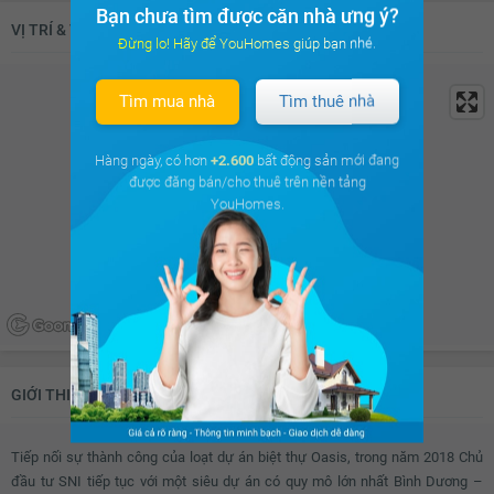
Bạn chưa tìm được căn nhà ưng ý?
VỊ TRÍ & TIỆN ÍCH KHU VỰC XUNG QUANH
Đừng lo! Hãy để YouHomes giúp bạn nhé.
Tìm mua nhà
Tìm thuê nhà
Hàng ngày, có hơn
+2.600
bất động sản mới đang
được đăng bán/cho thuê trên nền tảng
YouHomes.
GIỚI THIỆU VỀ DỰ ÁN
KHU ĐÔ THỊ OASIS CITY
Tiếp nối sự thành công của loạt dự án biệt thự Oasis, trong năm 2018 Chủ
đầu tư SNI tiếp tục với một siêu dự án có quy mô lớn nhất Bình Dương –