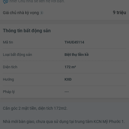
nhé! Chủ nhà sẽ liên hệ với bạn.
7.5 triệu
9 triệu
Giá chủ nhà kỳ vọng
7.6 triệu
7.7 triệu
Thông tin bất động sản
7.8 triệu
Mã tin
THUE45114
7.9 triệu
Loại bất động sản
Biệt thự liền kề
8 triệu
8.1 triệu
Diện tích
172 m²
8.2 triệu
Hướng
KXĐ
8.3 triệu
Pháp lý
---
8.4 triệu
8.5 triệu
Căn góc 2 mặt tiền, diện tích 172m2.
8.6 triệu
Nhà mới bàn giao, chưa qua sử dụng tại trung tâm KCN Mỹ Phước 1.
8.7 triệu