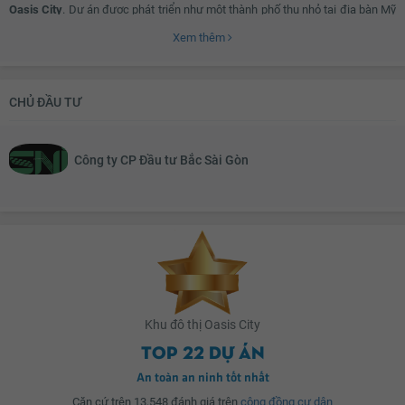
Oasis City
. Dự án được phát triển như một thành phố thu nhỏ tại địa bàn Mỹ
Phước 4, Bến cát, Bình Dương. Với quy mô lên đến 47ha, dự án là khu phức
Xem thêm
hợp bao gồm: nhà phố, biệt thự, căn hộ chung cư, tiện ích vui chơi, giải trí,
giáo dục,…được xây dựng và quản lí bởi chủ đầu tư SNI.
CHỦ ĐẦU TƯ
Dự án Oasis City sở hữu vị trí vàng tại thị xã Bến Cát - Bình Dương. Dự án
được kết nối trực tiếp với nhiều trục đường chính nhưu Vành Đai 4, Quốc lộ
Công ty CP Đầu tư Bắc Sài Gòn
13, Quốc lộ 14,...) giúp cư dân dễ dàng đi TP.HCM, Củ Chi, Sân bay Long
Thành – Đồng Nai và các tỉnh Miền Đông Nam Bộ và các vùng lân cận. Bên
cạnh đó là hệ thống các khu công nghiệp lớn liền kề, đáp ứng nhu cầu công
việc và an sinh của dư dân tại Oasis City Bình Dương.
Oasis City được bao bọc bởi hai dòng sông Thị Tính và Bình Minh với không
gian xanh mát và khí hậu mát mẻ giúp cư dân hưởng trọn cuộc sống xanh và
Khu đô thị Oasis City
gần gũi với thiên nhiên. Bên cạnh đó, dự án còn sở hữu hệ thống tiện ích
Top 22 dự án
ngoại khu cực kỳ đa dạng khi liền kề ngay Trường ĐH Quốc Tế Việt Đức,
Trường ĐH Quốc tế Thủ Dầu Một, trường Mẫu giáo Bến Cát, gần Vinmart và
An toàn an ninh tốt nhất
các chợ truyền thống…
Căn cứ trên 13,548 đánh giá trên
cộng đồng cư dân