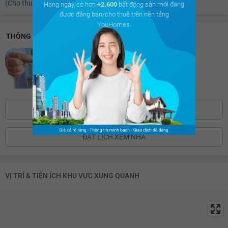
(Cho thuê nhà riêng - Thuê nhà riêng)
Hàng ngày, có hơn
+2.600
bất động sản mới đang
được đăng bán/cho thuê trên nền tảng
YouHomes.
THÔNG TIN LIÊN HỆ
Hòa Phan
Thời gian có thể liên hệ: Cả ngày
0768668***
Bấm để hiện số
ĐẶT LỊCH XEM NHÀ
VỊ TRÍ & TIỆN ÍCH KHU VỰC XUNG QUANH