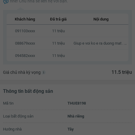
nhé! Chủ nhà sẽ liên hệ với bạn.
9.8 triệu
9.9 triệu
Khách hàng
Đã trả giá
Nội dung
10 triệu
091103xxxx
11 triệu
10.1 triệu
088679xxxx
11 triệu
Giup e voi ko e ra duong mat . Kb zalo e voi a
10.2 triệu
094582xxxx
11 triệu
10.3 triệu
10.4 triệu
11.5 triệu
Giá chủ nhà kỳ vọng
10.5 triệu
Thông tin bất động sản
10.6 triệu
10.7 triệu
Mã tin
THUE8198
10.8 triệu
Loại bất động sản
Nhà riêng
10.9 triệu
Hướng nhà
Tây
11 triệu