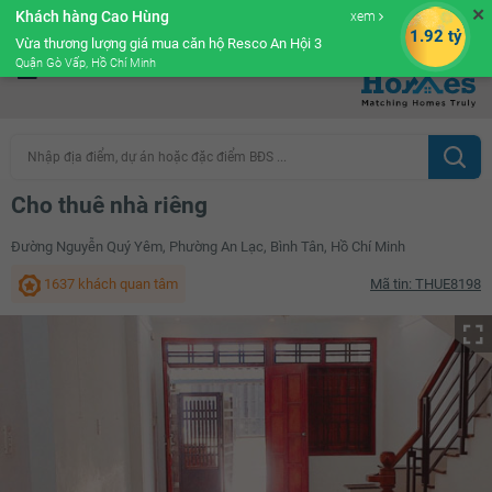
✕
Khách hàng Cao Hùng
xem
Cộng đồng Môi giới bPRO
1.92 tỷ
Vừa thương lượng giá mua căn hộ Resco An Hội 3
Quận Gò Vấp, Hồ Chí Minh
Nhập địa điểm, dự án hoặc đặc điểm BĐS ...
Cho thuê nhà riêng
Đường Nguyễn Quý Yêm, Phường An Lạc, Bình Tân, Hồ Chí Minh
1637 khách quan tâm
Mã tin: THUE8198