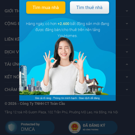
Tìm mua nhà
Tìm thuê nhà
GIỚI THIỆU VỀ YOUHOMES
CỘNG ĐỒNG YOUHOMERS
Hàng ngày, có hơn
+2.600
bất động sản mới đang
được đăng bán/cho thuê trên nền tảng
YouHomes.
LIÊN KẾT
DỊCH VỤ KHÁCH HÀNG
TẢI ỨNG DỤNG YOUHOMES
KẾT NỐI VỚI YOUHOMES
CHĂM SÓC KHÁCH HÀNG
© 2026 - Công Ty TNHH CT Toàn Cầu
Tầng 12 toà Hồ Gươm Plaza, 102 Trần Phú, Phường Mộ Lao, Hà Đông, Hà Nội