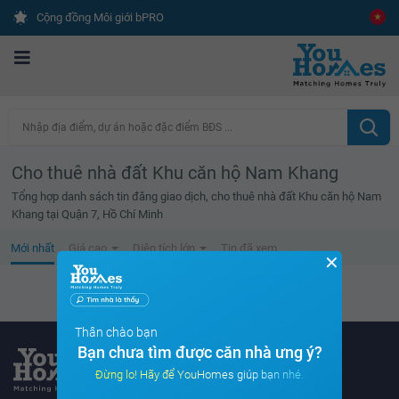
Cộng đồng Môi giới bPRO
Nhập địa điểm, dự án hoặc đặc điểm BĐS ...
Cho thuê nhà đất Khu căn hộ Nam Khang
Tổng hợp danh sách tin đăng giao dịch, cho thuê nhà đất Khu căn hộ Nam
Khang tại Quận 7, Hồ Chí Minh
Mới nhất
Giá cao
Diện tích lớn
Tin đã xem
✕
Không tìm thấy tin bất động sản nào
Thân chào bạn
Bạn chưa tìm được căn nhà ưng ý?
Đừng lo! Hãy để YouHomes giúp bạn nhé.