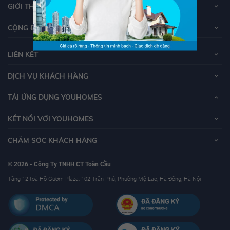
GIỚI THIỆU VỀ YOUHOMES
CỘNG ĐỒNG YOUHOMERS
LIÊN KẾT
DỊCH VỤ KHÁCH HÀNG
TẢI ỨNG DỤNG YOUHOMES
KẾT NỐI VỚI YOUHOMES
CHĂM SÓC KHÁCH HÀNG
© 2026 - Công Ty TNHH CT Toàn Cầu
Tầng 12 toà Hồ Gươm Plaza, 102 Trần Phú, Phường Mộ Lao, Hà Đông, Hà Nội