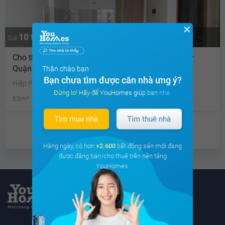
✕
10 triệu
Giá
Cho thuê căn hộ chung cư Căn hộ Saigon Gateway
Quận 9
Thân chào bạn
Bạn chưa tìm được căn nhà ưng ý?
Hiệp Phú, Quận 9, Hồ Chí Minh
Đừng lo! Hãy để YouHomes giúp bạn nhé.
65m²
2PN
2 WC
Đông Bắc
Tìm mua nhà
Tìm thuê nhà
Đã giao dịch
Hàng ngày, có hơn
+2.600
bất động sản mới đang
được đăng bán/cho thuê trên nền tảng
YouHomes.