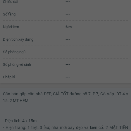
Chiều dài
---
6.36 tỷ
6.38 tỷ
Số tầng
---
6.4 tỷ
Ngõ/Hẻm
6 m
6.42 tỷ
Diện tích xây dựng
---
6.44 tỷ
Số phòng ngủ
---
6.46 tỷ
Số phòng vệ sinh
---
6.48 tỷ
6.5 tỷ
Pháp lý
---
6.52 tỷ
Cần bán gấp căn nhà ĐẸP, GIÁ TỐT đường số 7, P.7, Gò Vấp. DT 4 x
6.54 tỷ
15. 2 MT HẺM
6.56 tỷ
6.58 tỷ
- Diện tích: 4 x 15m
- Hiện trạng: 1 trệt, 3 lầu; nhà mới xây đẹp và kiên cố. 2 MẶT TIỀN
6.6 tỷ