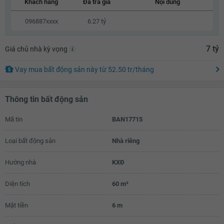
Khách hàng
Đã trả giá
Nội dung
6.12 tỷ
096887xxxx
6.27 tỷ
6.14 tỷ
7 tỷ
Giá chủ nhà kỳ vọng
6.16 tỷ
6.18 tỷ
Vay mua bất động sản này
từ
52.50 tr
/tháng
6.2 tỷ
Thông tin bất động sản
6.22 tỷ
Mã tin
BAN17715
6.24 tỷ
6.26 tỷ
Loại bất động sản
Nhà riêng
6.28 tỷ
Hướng nhà
KXĐ
6.3 tỷ
Diện tích
60 m²
6.32 tỷ
Mặt tiền
6 m
6.34 tỷ