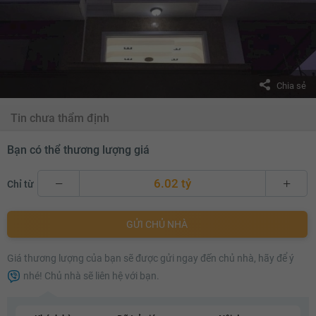
Chia sẻ
Tin chưa thẩm định
Bạn có thể thương lượng giá
6.02 tỷ
Chỉ từ
6.02 tỷ
GỬI CHỦ NHÀ
6.04 tỷ
Giá thương lượng của bạn sẽ được gửi ngay đến chủ nhà, hãy để ý
6.06 tỷ
nhé! Chủ nhà sẽ liên hệ với bạn.
6.08 tỷ
6.1 tỷ