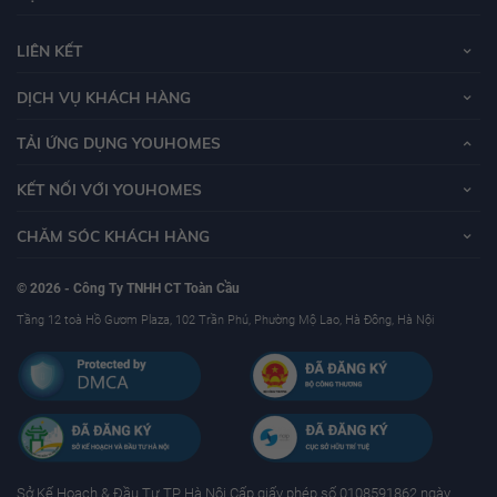
LIÊN KẾT
DỊCH VỤ KHÁCH HÀNG
TẢI ỨNG DỤNG YOUHOMES
KẾT NỐI VỚI YOUHOMES
CHĂM SÓC KHÁCH HÀNG
© 2026 - Công Ty TNHH CT Toàn Cầu
Tầng 12 toà Hồ Gươm Plaza, 102 Trần Phú, Phường Mộ Lao, Hà Đông, Hà Nội
Sở Kế Hoạch & Ðầu Tư TP Hà Nội Cấp giấy phép số 0108591862 ngày