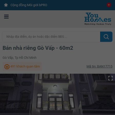
Cộng đồng Môi giới bPRO
Nhập địa điểm, dự án hoặc đặc điểm BĐS ...
Bán nhà riêng Gò Vấp - 60m2
Gò Vấp, Tp Hồ Chí Minh
491 khách quan tâm
Mã tin: BAN17715