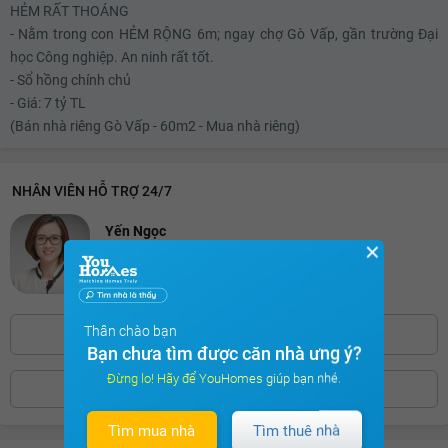
HẺM RẤT THOÁNG
6.62 tỷ
- Nằm trong con HẺM RỘNG 6m; ngay chợ Gò Vấp, gần trường Đại
học Công nghiệp. An ninh rất tốt.
6.64 tỷ
- Sổ hồng chính chủ
6.66 tỷ
- Giá: 7 tỷ TL
(Bán nhà riêng Gò Vấp - 60m2 - Mua nhà riêng)
6.68 tỷ
6.7 tỷ
NHÂN VIÊN HỖ TRỢ 24/7
6.72 tỷ
Yến Ngọc
6.74 tỷ
✕
Chuyên viên CSKH xuất sắc nhất 2025
3051 khách hàng cảm thấy hài lòng
6.76 tỷ
6.78 tỷ
Thân chào bạn
0886.39***
Bấm để hiện số
Bạn chưa tìm được căn nhà ưng ý?
6.8 tỷ
Đừng lo! Hãy để YouHomes giúp bạn nhé.
ĐẶT LỊCH XEM NHÀ
6.82 tỷ
6.84 tỷ
Tìm mua nhà
Tìm thuê nhà