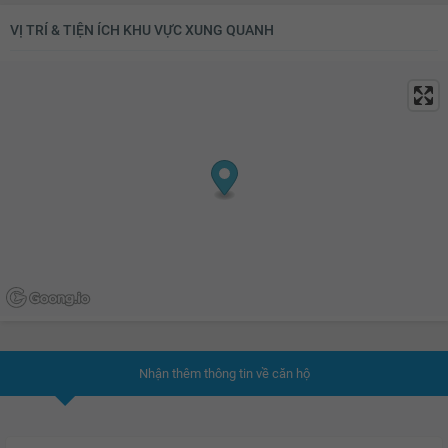
18.74 tỷ
VỊ TRÍ & TIỆN ÍCH KHU VỰC XUNG QUANH
18.76 tỷ
18.78 tỷ
18.8 tỷ
18.82 tỷ
18.84 tỷ
18.86 tỷ
18.88 tỷ
18.9 tỷ
18.92 tỷ
Nhận thêm thông tin về căn hộ
18.94 tỷ
18.96 tỷ