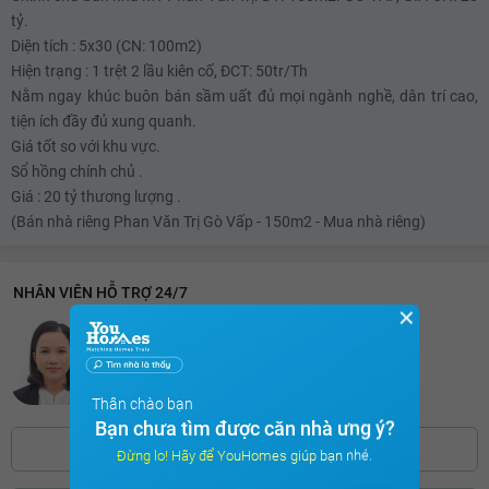
tỷ.
18 tỷ
Diện tích : 5x30 (CN: 100m2)
Hiện trạng : 1 trệt 2 lầu kiên cố, ĐCT: 50tr/Th
18.02 tỷ
Nằm ngay khúc buôn bán sầm uất đủ mọi ngành nghề, dân trí cao,
18.04 tỷ
tiện ích đầy đủ xung quanh.
Giá tốt so với khu vực.
18.06 tỷ
Sổ hồng chính chủ .
18.08 tỷ
Giá : 20 tỷ thương lượng .
(Bán nhà riêng Phan Văn Trị Gò Vấp - 150m2 - Mua nhà riêng)
18.1 tỷ
18.12 tỷ
NHÂN VIÊN HỖ TRỢ 24/7
18.14 tỷ
✕
Phương Thy
18.16 tỷ
Chuyên viên CSKH ưu tú nhất 2025
2632 khách hàng cảm thấy hài lòng
18.18 tỷ
Thân chào bạn
Bạn chưa tìm được căn nhà ưng ý?
18.2 tỷ
0886.39***
Bấm để hiện số
Đừng lo! Hãy để YouHomes giúp bạn nhé.
18.22 tỷ