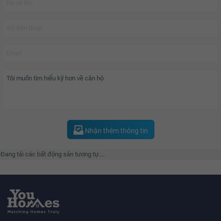
18.98 tỷ
19 tỷ
19.02 tỷ
19.04 tỷ
19.06 tỷ
19.08 tỷ
19.1 tỷ
19.12 tỷ
Nhận thêm thông tin
19.14 tỷ
Đang tải các bất động sản tương tự....
19.16 tỷ
19.18 tỷ
19.2 tỷ
19.22 tỷ