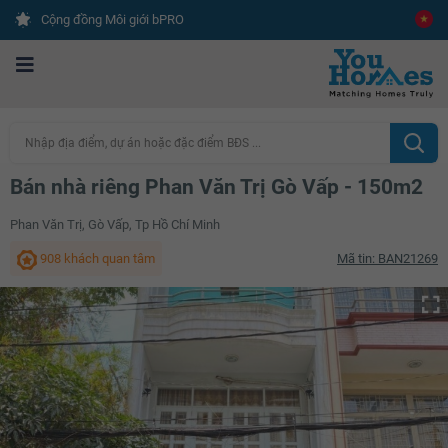
Cộng đồng Môi giới bPRO
Nhập địa điểm, dự án hoặc đặc điểm BĐS ...
Bán nhà riêng Phan Văn Trị Gò Vấp - 150m2
Phan Văn Trị, Gò Vấp, Tp Hồ Chí Minh
908 khách quan tâm
Mã tin: BAN21269