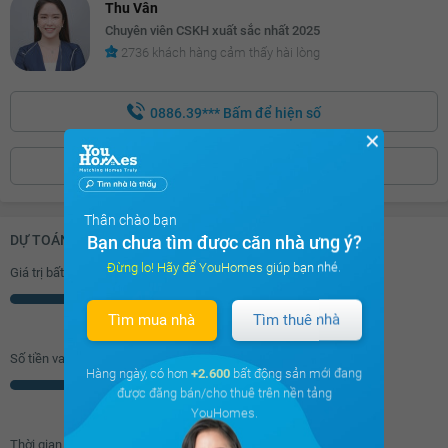
Thu Vân
Chuyên viên CSKH xuất sắc nhất 2025
2736 khách hàng cảm thấy hài lòng
0886.39***
Bấm để hiện số
✕
ĐẶT LỊCH XEM
Thân chào bạn
Bạn chưa tìm được căn nhà ưng ý?
DỰ TOÁN KHOẢN VAY (ĐƠN VỊ: VNĐ)
Đừng lo! Hãy để YouHomes giúp bạn nhé.
Giá trị bất động sản
Triệu
Tìm mua nhà
Tìm thuê nhà
Số tiền vay (
70
%/GTNĐ)
Hàng ngày, có hơn
+2.600
bất động sản mới đang
Triệu
được đăng bán/cho thuê trên nền tảng
YouHomes.
Thời gian vay