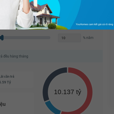
Triệu
70
%
Năm
% năm
trả đều hàng tháng
Lãi cần trả
5.59 Tỷ
iệu