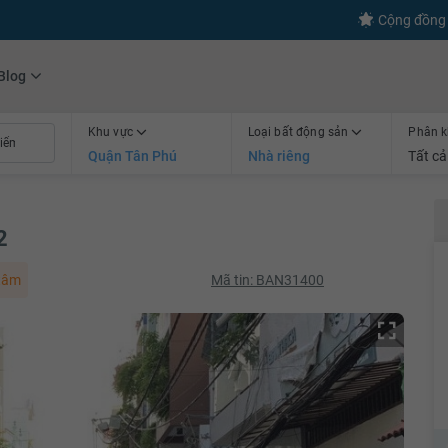
s
+600
Kết nối thành công
Cộng đồng 
Blog
Khu vực
Loại bất động sản
Phân k
Quận Tân Phú
Nhà riêng
Tất cả
2
tâm
Mã tin: BAN31400