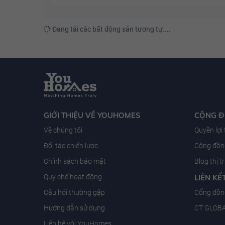
Đang tải các bất động sản tương tự....
GIỚI THIỆU VỀ YOUHOMES
CỘNG 
Về chúng tôi
Quyền lợi
Đối tác chiến lược
Cộng đồng
Chính sách bảo mật
Blog thị 
Quy chế hoạt động
LIÊN KẾ
Câu hỏi thường gặp
Cổng đồn
Hướng dẫn sử dụng
CT GLOB
Liên hệ với YouHomes