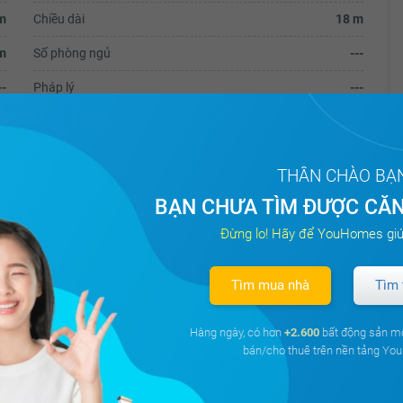
m
Chiều dài
18 m
m
Số phòng ngủ
---
--
Pháp lý
---
ranh quận Tân Bình.
THÂN CHÀO BẠ
BẠN CHƯA TÌM ĐƯỢC CĂN
Đừng lo! Hãy để YouHomes giú
e tải thông.
Tìm mua nhà
Tìm 
Hàng ngày, có hơn
+2.600
bất động sản m
bán/cho thuê trên nền tảng Y