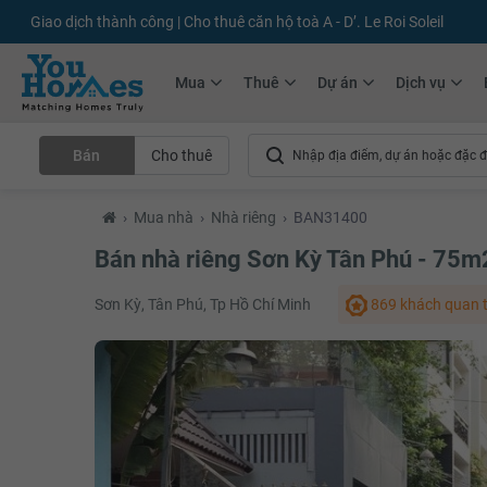
+75.000
Tin đăng mới hàng tháng
+10.000
Thành viên Youhomer
Mua
Thuê
Dự án
Dịch vụ
Bán
Cho thuê
›
Mua nhà
›
Nhà riêng
›
BAN31400
Bán nhà riêng Sơn Kỳ Tân Phú - 75m
Sơn Kỳ, Tân Phú, Tp Hồ Chí Minh
869 khách quan 