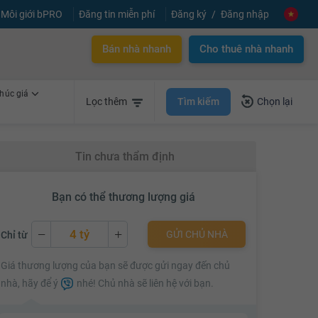
Môi giới bPRO
Đăng tin miễn phí
Đăng ký
Đăng nhập
Bán nhà nhanh
Cho thuê nhà nhanh
húc giá
Tìm kiếm
Lọc thêm
Chọn lại
Tin chưa thẩm định
Bạn có thể thương lượng giá
4 tỷ
GỬI CHỦ NHÀ
Chỉ từ
4 tỷ
Giá thương lượng của bạn sẽ được gửi ngay đến chủ
4.02 tỷ
nhà, hãy để ý
nhé! Chủ nhà sẽ liên hệ với bạn.
4.04 tỷ