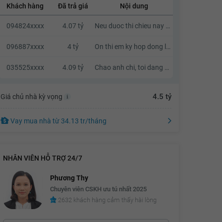
Khách hàng
Đã trả giá
Nội dung
4.06 tỷ
094824xxxx
4.07 tỷ
Neu duoc thi chieu nay em qua xem nha
4.08 tỷ
4.1 tỷ
096887xxxx
4 tỷ
On thi em ky hop dong luon nhe a
4.12 tỷ
035525xxxx
4.09 tỷ
Chao anh chi, toi dang quan tam den can nha cua anh chi, neu anh chi co thien chi ban thi chung ta co the lien he va trao doi truc tiep voi nhau.
4.14 tỷ
4.5 tỷ
Giá chủ nhà kỳ vọng
4.16 tỷ
4.18 tỷ
Vay mua nhà
từ
34.13 tr
/tháng
4.2 tỷ
4.22 tỷ
NHÂN VIÊN HỖ TRỢ 24/7
4.24 tỷ
Phương Thy
4.26 tỷ
Chuyên viên CSKH ưu tú nhất 2025
2632 khách hàng cảm thấy hài lòng
4.28 tỷ
4.3 tỷ