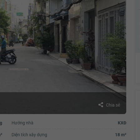
Chia sẻ
g
Hướng nhà
KXĐ
²
Diện tích xây dựng
18 m²