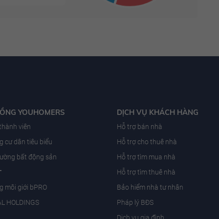
ĐỒNG YOUHOMERS
DỊCH VỤ KHÁCH HÀNG
 thành viên
Hỗ trợ bán nhà
 cư dân tiêu biểu
Hỗ trợ cho thuê nhà
trường bất động sản
Hỗ trợ tìm mua nhà
T
Hỗ trợ tìm thuê nhà
g môi giới bPRO
Bảo hiểm nhà tư nhân
AL HOLDINGS
Pháp lý BĐS
Dịch vụ gia đình