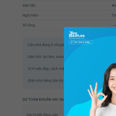
Mặt tiền
4 
Ngõ/Hẻm
7 
Số tầng
-
Căn nhà đang ở với giá siêu rẻ tại quận Tân Phú. Giáp 
Diện tích: 4x18m. vuông vức.
Vị trí siêu đẹp, cách mặt tiền đường lớn chỉ 150m. Hẻm x
(Bán nhà riêng Sơn Kỳ Tân Phú - 75m2 - Mua nhà riêng)
DỰ TOÁN KHOẢN VAY (Đơn vị: VNĐ)
Giá trị bất động sản