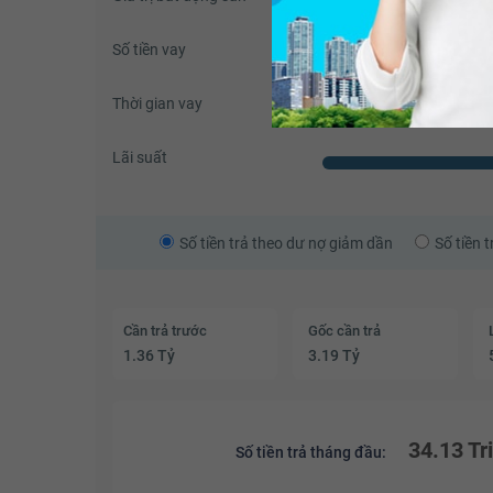
Số tiền vay
Thời gian vay
Lãi suất
Số tiền trả theo dư nợ giảm dần
Số tiền 
Cần trả trước
Gốc cần trả
1.36 Tỷ
3.19 Tỷ
34.13 Tr
Số tiền trả tháng đầu: