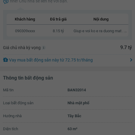
nhé! Chủ nhà sẽ liên hệ với bạn.
8.11 tỷ
8.13 tỷ
Khách hàng
Đã trả giá
Nội dung
8.15 tỷ
090309xxxx
8.15 tỷ
Giup e voi ko e ra duong mat . Kb zalo e voi a
8.17 tỷ
9.7 tỷ
Giá chủ nhà kỳ vọng
8.19 tỷ
8.21 tỷ
Vay mua bất động sản này
từ
72.75 tr
/tháng
8.23 tỷ
Thông tin bất động sản
8.25 tỷ
Mã tin
BAN32014
8.27 tỷ
8.29 tỷ
Loại bất động sản
Nhà mặt phố
8.31 tỷ
Hướng nhà
Tây Bắc
8.33 tỷ
Diện tích
63 m²
8.35 tỷ