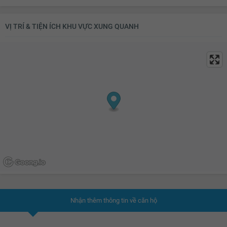
9.61 tỷ
VỊ TRÍ & TIỆN ÍCH KHU VỰC XUNG QUANH
9.63 tỷ
9.65 tỷ
9.67 tỷ
9.69 tỷ
9.7 tỷ
Nhận thêm thông tin về căn hộ