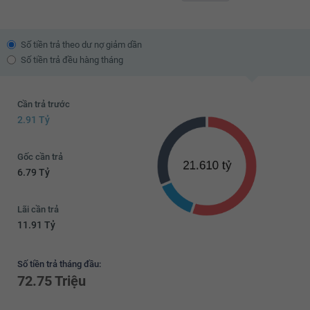
9.35 tỷ
Kệ trang trí
Rèm
9.37 tỷ
Kệ để đồ
Máy hút bụi
Số tiền trả theo dư nợ giảm dần
9.39 tỷ
Số tiền trả đều hàng tháng
TV
Bộ sofa
9.41 tỷ
Bàn uống nước
Thiết bị âm thanh
9.43 tỷ
Cần trả trước
Đèn chùm
Bàn thờ/tủ thờ
2.91 Tỷ
Tủ giầy
Đèn ốp trần phòng khách
9.45 tỷ
Giàn phơi thông minh
Máy giặt
9.47 tỷ
Gốc cần trả
6.79 Tỷ
Kho chứa đồ
Đèn ốp trần nhà tắm
9.49 tỷ
Chắn ban công
Lưới an toàn
9.51 tỷ
Lãi cần trả
Cửa nhôm kính
Đèn ốp trần ban công
11.91 Tỷ
9.53 tỷ
9.55 tỷ
Số tiền trả tháng đầu:
9.57 tỷ
72.75 Triệu
9.59 tỷ