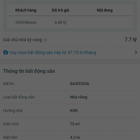
6.7 tỷ
Khách hàng
Đã trả giá
Nội dung
6.72 tỷ
096348xxxx
6.88 tỷ
6.74 tỷ
7.7 tỷ
Giá chủ nhà kỳ vọng
6.76 tỷ
6.78 tỷ
Vay mua bất động sản này
từ
57.75 tr
/tháng
6.8 tỷ
Thông tin bất động sản
6.82 tỷ
Mã tin
BAN33536
6.84 tỷ
6.86 tỷ
Loại bất động sản
Nhà riêng
6.88 tỷ
Hướng nhà
KXĐ
6.9 tỷ
Diện tích
72 m²
6.92 tỷ
Mặt tiền
4.2 m