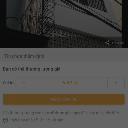
Chia sẻ
Tin chưa thẩm định
Bạn có thể thương lượng giá
6.62 tỷ
Chỉ từ
6.62 tỷ
GỬI CHỦ NHÀ
6.64 tỷ
Giá thương lượng của bạn sẽ được gửi ngay đến chủ nhà, hãy để ý
6.66 tỷ
nhé! Chủ nhà sẽ liên hệ với bạn.
6.68 tỷ