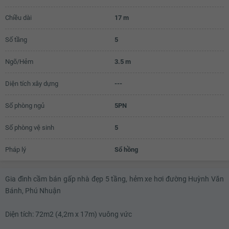
6.94 tỷ
Chiều dài
17 m
6.96 tỷ
6.98 tỷ
Số tầng
5
7 tỷ
Ngõ/Hẻm
3.5 m
7.02 tỷ
Diện tích xây dựng
---
7.04 tỷ
Số phòng ngủ
5PN
7.06 tỷ
Số phòng vệ sinh
5
7.08 tỷ
7.1 tỷ
Pháp lý
Sổ hồng
7.12 tỷ
Gia đình cầm bán gấp nhà đẹp 5 tầng, hẻm xe hơi đường Huỳnh Văn
7.14 tỷ
Bánh, Phú Nhuận
7.16 tỷ
Diện tích: 72m2 (4,2m x 17m) vuông vức
7.18 tỷ