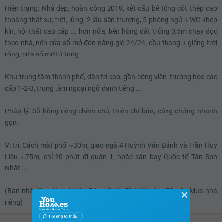
Hiện trạng: Nhà đẹp, hoàn công 2019, kết cấu bê tông cốt thép cao
7.2 tỷ
thoáng thật sự, trệt, lửng, 2 lầu sân thượng, 5 phòng ngủ + WC khép
7.22 tỷ
kín, nội thất cao cấp ... hơn nữa, bên hông đất trống 0,5m chạy dọc
theo nhà, nên cửa sổ mở đón nắng gió 24/24, cầu thang + giếng trời
7.24 tỷ
rộng, cửa sổ mở tứ tung ...
7.26 tỷ
Khu trung tâm thành phố, dân trí cao, gần công viên, trường học các
7.28 tỷ
cấp 1-2-3, trung tâm ngoại ngữ danh tiếng ...
7.3 tỷ
Pháp lý: Sổ hồng riêng chính chủ, thiện chí bán, công chứng nhanh
7.32 tỷ
gọn.
7.34 tỷ
Vị trí: Cách mặt phố ~30m, giao ngã 4 Huỳnh Văn Bánh và Trần Huy
7.36 tỷ
Liệu ~75m, chỉ 20 phút đi quận 1, hoặc sân bay Quốc tế Tân Sơn
Nhất ...
7.38 tỷ
7.4 tỷ
(Bán nhà riêng Huỳnh Văn Bánh Quận Phú Nhuận - 72m2 - Mua nhà
✕
riêng)
7.42 tỷ