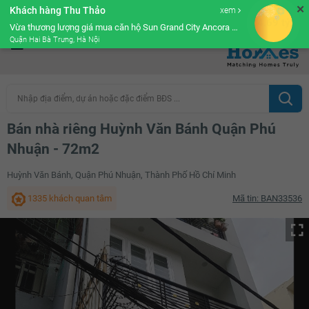
✕
Khách hàng Thu Thảo
xem
4.69 tỷ
Cộng đồng Môi giới bPRO
Vừa thương lượng giá mua căn hộ Sun Grand City Ancora Residence
Quận Hai Bà Trưng, Hà Nội
Nhập địa điểm, dự án hoặc đặc điểm BĐS ...
Bán nhà riêng Huỳnh Văn Bánh Quận Phú
Nhuận - 72m2
Huỳnh Văn Bánh, Quận Phú Nhuận, Thành Phố Hồ Chí Minh
1335 khách quan tâm
Mã tin: BAN33536