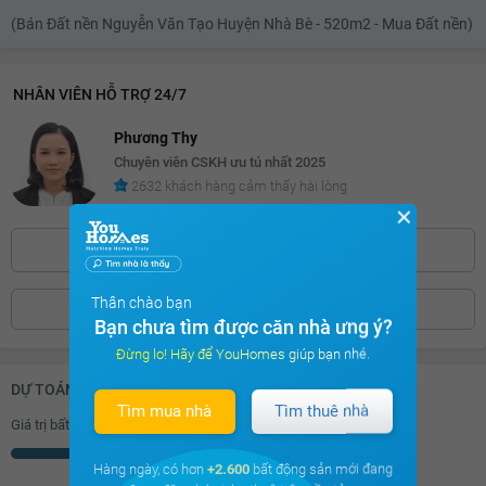
(Bán Đất nền Nguyễn Văn Tạo Huyện Nhà Bè - 520m2 - Mua Đất nền)
NHÂN VIÊN HỖ TRỢ 24/7
Phương Thy
Chuyên viên CSKH ưu tú nhất 2025
2632 khách hàng cảm thấy hài lòng
✕
0886.39***
Bấm để hiện số
Thân chào bạn
ĐẶT LỊCH XEM
Bạn chưa tìm được căn nhà ưng ý?
Đừng lo! Hãy để YouHomes giúp bạn nhé.
DỰ TOÁN KHOẢN VAY (ĐƠN VỊ: VNĐ)
Tìm mua nhà
Tìm thuê nhà
Giá trị bất động sản
Triệu
Hàng ngày, có hơn
+2.600
bất động sản mới đang