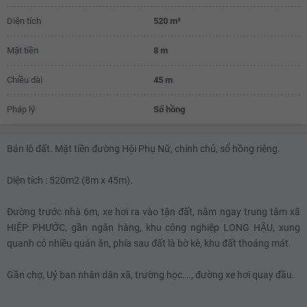
3.98 tỷ
Diện tích
520 m²
4 tỷ
Mặt tiền
8 m
4.02 tỷ
4.04 tỷ
Chiều dài
45 m
4.06 tỷ
Pháp lý
Sổ hồng
4.08 tỷ
Bán lô đất. Mặt tiền đường Hội Phụ Nữ, chính chủ, sổ hồng riêng.
4.1 tỷ
4.12 tỷ
Diện tích : 520m2 (8m x 45m).
4.14 tỷ
Đường trước nhà 6m, xe hơi ra vào tận đất, nằm ngay trung tâm xã
4.16 tỷ
HIỆP PHƯỚC, gần ngân hàng, khu công nghiệp LONG HẬU, xung
quanh có nhiều quán ăn, phía sau đất là bờ kè, khu đất thoáng mát.
Gần chợ, Uỷ ban nhân dân xã, trường học…., đường xe hơi quay đầu.