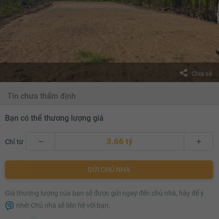
Chia sẻ
Tin chưa thẩm định
Bạn có thể thương lượng giá
3.66 tỷ
Chỉ từ
3.66 tỷ
GỬI CHỦ NHÀ
3.68 tỷ
Giá thương lượng của bạn sẽ được gửi ngay đến chủ nhà, hãy để ý
3.7 tỷ
nhé! Chủ nhà sẽ liên hệ với bạn.
3.72 tỷ