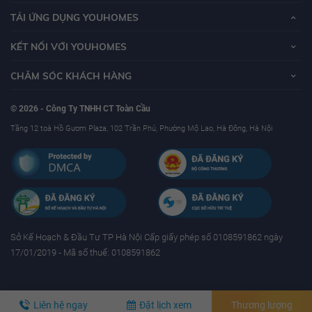
TẢI ỨNG DỤNG YOUHOMES
KẾT NỐI VỚI YOUHOMES
CHĂM SÓC KHÁCH HÀNG
© 2026 - Công Ty TNHH CT Toàn Cầu
Tầng 12 toà Hồ Gươm Plaza, 102 Trần Phú, Phường Mộ Lao, Hà Đông, Hà Nội
Sở Kế Hoạch & Ðầu Tư TP Hà Nội Cấp giấy phép số 0108591862 ngày
17/01/2019 - Mã số thuế: 0108591862
Liên hệ ngay
Đặt lịch xem
Thương lượng
YouHomes.Vn - Website mua bán, cho thuê bất động sản uy tín tại Việt nam