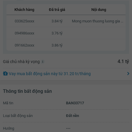
3.74 tỷ
Khách hàng
Đã trả giá
Nội dung
3.76 tỷ
033625xxxx
3.84 tỷ
Mong muon thuong luong gia do gia dinh cung da co san do dac
3.78 tỷ
094986xxxx
3.76 tỷ
3.8 tỷ
091662xxxx
3.86 tỷ
3.82 tỷ
3.84 tỷ
4.1 tỷ
Giá chủ nhà kỳ vọng
3.86 tỷ
Vay mua bất động sản này
từ
31.20 tr
/tháng
3.88 tỷ
3.9 tỷ
Thông tin bất động sản
3.92 tỷ
Mã tin
BAN33717
3.94 tỷ
Loại bất động sản
Đất nền
3.96 tỷ
Hướng
---