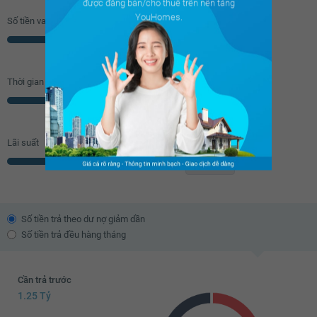
được đăng bán/cho thuê trên nền tảng
YouHomes.
Số tiền vay (
70
%/GTNĐ)
Triệu
Thời gian vay
Năm
Lãi suất
% năm
Số tiền trả theo dư nợ giảm dần
Số tiền trả đều hàng tháng
Cần trả trước
1.25 Tỷ