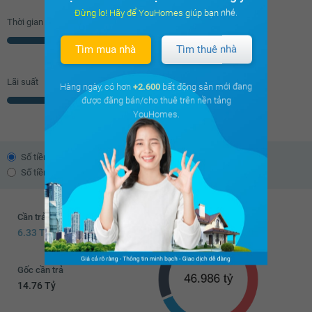
Đừng lo! Hãy để YouHomes giúp bạn nhé.
Thời gian vay
Năm
Tìm mua nhà
Tìm thuê nhà
Lãi suất
Hàng ngày, có hơn
+2.600
bất động sản mới đang
được đăng bán/cho thuê trên nền tảng
% năm
YouHomes.
Số tiền trả theo dư nợ giảm dần
Số tiền trả đều hàng tháng
Cần trả trước
6.33 Tỷ
Gốc cần trả
14.76 Tỷ