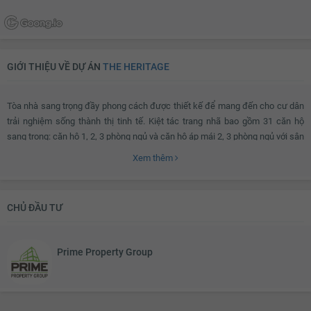
GIỚI THIỆU VỀ DỰ ÁN
THE HERITAGE
Tòa nhà sang trọng đầy phong cách được thiết kế để mang đến cho cư dân
trải nghiệm sống thành thị tinh tế. Kiệt tác trang nhã bao gồm 31 căn hộ
sang trọng: căn hộ 1, 2, 3 phòng ngủ và căn hộ áp mái 2, 3 phòng ngủ với sân
thượng riêng và hồ bơi riêng. Quy hoạch tổng thể được thiết kế cẩn thận với
Xem thêm
vật liệu hoàn thiện có chất lượng cao cùng với thiết kế nổi bật sẽ làm hài
lòng những ai yêu thích sự thoải mái và phong cách.
CHỦ ĐẦU TƯ
Cư dân sẽ được tận hưởng không gian rộng rãi cùng nhiều tiện ích phong
phú như bể bơi chung, phòng tập thể dục và bãi đậu xe có mái che. Sàn lát
Prime Property Group
gỗ cứng, phòng tắm lát đá cẩm thạch, nhà bếp chất lượng cao, tủ quần áo
âm tường và trần nhà cao hơn 3 mét, chỉ là một vài trong số rất nhiều lợi thế
mà dự án này mang lại khiến nó trở nên lý tưởng cho phong cách sống và
mục đích đầu tư của bạn.