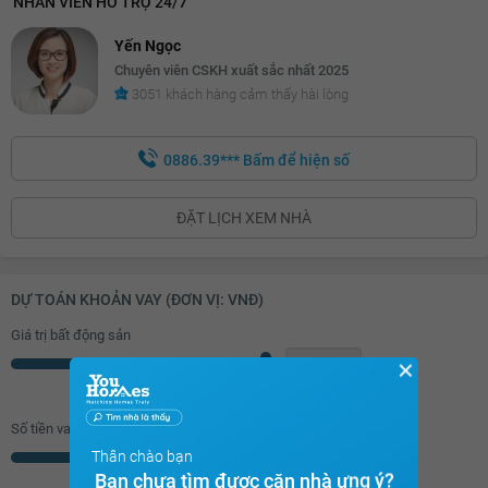
NHÂN VIÊN HỖ TRỢ 24/7
Yến Ngọc
Chuyên viên CSKH xuất sắc nhất 2025
3051 khách hàng cảm thấy hài lòng
0886.39***
Bấm để hiện số
ĐẶT LỊCH XEM NHÀ
DỰ TOÁN KHOẢN VAY (ĐƠN VỊ: VNĐ)
Giá trị bất động sản
✕
Triệu
Số tiền vay (
70
%/GTNĐ)
Thân chào bạn
Triệu
Bạn chưa tìm được căn nhà ưng ý?