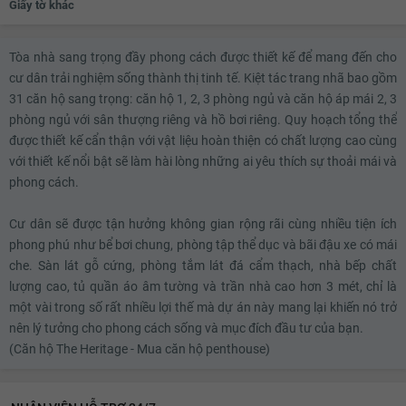
Giấy tờ khác
Tòa nhà sang trọng đầy phong cách được thiết kế để mang đến cho
cư dân trải nghiệm sống thành thị tinh tế. Kiệt tác trang nhã bao gồm
31 căn hộ sang trọng: căn hộ 1, 2, 3 phòng ngủ và căn hộ áp mái 2, 3
phòng ngủ với sân thượng riêng và hồ bơi riêng. Quy hoạch tổng thể
được thiết kế cẩn thận với vật liệu hoàn thiện có chất lượng cao cùng
với thiết kế nổi bật sẽ làm hài lòng những ai yêu thích sự thoải mái và
phong cách.
Cư dân sẽ được tận hưởng không gian rộng rãi cùng nhiều tiện ích
phong phú như bể bơi chung, phòng tập thể dục và bãi đậu xe có mái
che. Sàn lát gỗ cứng, phòng tắm lát đá cẩm thạch, nhà bếp chất
lượng cao, tủ quần áo âm tường và trần nhà cao hơn 3 mét, chỉ là
một vài trong số rất nhiều lợi thế mà dự án này mang lại khiến nó trở
nên lý tưởng cho phong cách sống và mục đích đầu tư của bạn.
(Căn hộ The Heritage - Mua căn hộ penthouse)