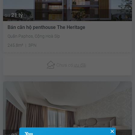
21 tỷ
Giá
Bán căn hộ penthouse The Heritage
Quận Paphos, Cộng Hoà Síp
245.8m²
3PN
Chưa có
ưu đãi
✕