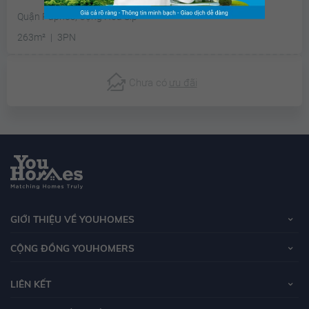
Quận Paphos, Cộng Hoà Síp
263m²
3PN
Chưa có
ưu đãi
GIỚI THIỆU VỀ YOUHOMES
CỘNG ĐỒNG YOUHOMERS
LIÊN KẾT