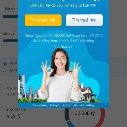
Đừng lo! Hãy để YouHomes giúp bạn nhé.
Thời gian vay
Năm
Tìm mua nhà
Tìm thuê nhà
Lãi suất
Hàng ngày, có hơn
+2.600
bất động sản mới đang
được đăng bán/cho thuê trên nền tảng
% năm
YouHomes.
Số tiền trả theo dư nợ giảm dần
Số tiền trả đều hàng tháng
Cần trả trước
4.09 Tỷ
Gốc cần trả
9.55 Tỷ