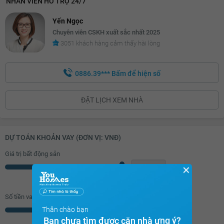
NHÂN VIÊN HỖ TRỢ 24/7
Yến Ngọc
Chuyên viên CSKH xuất sắc nhất 2025
3051 khách hàng cảm thấy hài lòng
0886.39***
Bấm để hiện số
ĐẶT LỊCH XEM NHÀ
DỰ TOÁN KHOẢN VAY (ĐƠN VỊ: VNĐ)
Giá trị bất động sản
✕
Triệu
Số tiền vay (
70
%/GTNĐ)
Thân chào bạn
Triệu
Bạn chưa tìm được căn nhà ưng ý?