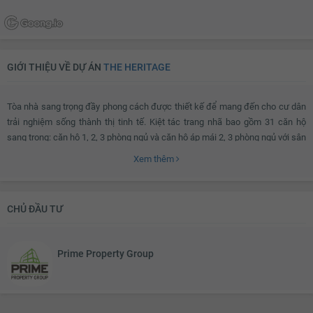
GIỚI THIỆU VỀ DỰ ÁN
THE HERITAGE
Tòa nhà sang trọng đầy phong cách được thiết kế để mang đến cho cư dân
trải nghiệm sống thành thị tinh tế. Kiệt tác trang nhã bao gồm 31 căn hộ
sang trọng: căn hộ 1, 2, 3 phòng ngủ và căn hộ áp mái 2, 3 phòng ngủ với sân
thượng riêng và hồ bơi riêng. Quy hoạch tổng thể được thiết kế cẩn thận với
Xem thêm
vật liệu hoàn thiện có chất lượng cao cùng với thiết kế nổi bật sẽ làm hài
lòng những ai yêu thích sự thoải mái và phong cách.
CHỦ ĐẦU TƯ
Cư dân sẽ được tận hưởng không gian rộng rãi cùng nhiều tiện ích phong
phú như bể bơi chung, phòng tập thể dục và bãi đậu xe có mái che. Sàn lát
Prime Property Group
gỗ cứng, phòng tắm lát đá cẩm thạch, nhà bếp chất lượng cao, tủ quần áo
âm tường và trần nhà cao hơn 3 mét, chỉ là một vài trong số rất nhiều lợi thế
mà dự án này mang lại khiến nó trở nên lý tưởng cho phong cách sống và
mục đích đầu tư của bạn.