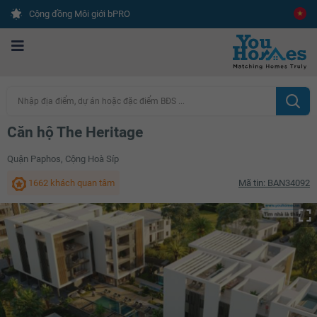
Cộng đồng Môi giới bPRO
Nhập địa điểm, dự án hoặc đặc điểm BĐS ...
Căn hộ The Heritage
Quận Paphos, Cộng Hoà Síp
1662 khách quan tâm
Mã tin: BAN34092