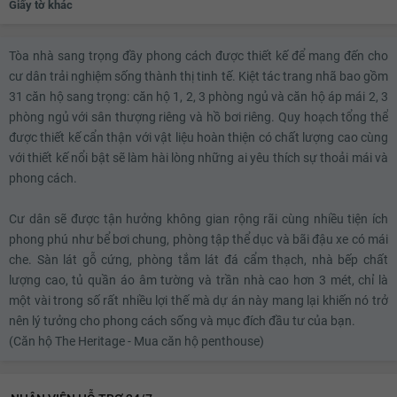
Giấy tờ khác
Tòa nhà sang trọng đầy phong cách được thiết kế để mang đến cho
cư dân trải nghiệm sống thành thị tinh tế. Kiệt tác trang nhã bao gồm
31 căn hộ sang trọng: căn hộ 1, 2, 3 phòng ngủ và căn hộ áp mái 2, 3
phòng ngủ với sân thượng riêng và hồ bơi riêng. Quy hoạch tổng thể
được thiết kế cẩn thận với vật liệu hoàn thiện có chất lượng cao cùng
với thiết kế nổi bật sẽ làm hài lòng những ai yêu thích sự thoải mái và
phong cách.
Cư dân sẽ được tận hưởng không gian rộng rãi cùng nhiều tiện ích
phong phú như bể bơi chung, phòng tập thể dục và bãi đậu xe có mái
che. Sàn lát gỗ cứng, phòng tắm lát đá cẩm thạch, nhà bếp chất
lượng cao, tủ quần áo âm tường và trần nhà cao hơn 3 mét, chỉ là
một vài trong số rất nhiều lợi thế mà dự án này mang lại khiến nó trở
nên lý tưởng cho phong cách sống và mục đích đầu tư của bạn.
(Căn hộ The Heritage - Mua căn hộ penthouse)