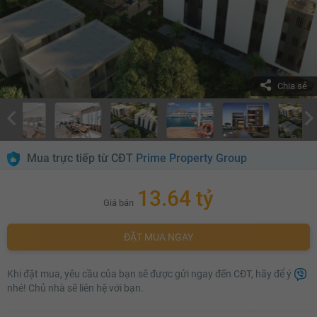
Chia sẻ
Mua trực tiếp từ CĐT
Prime Property Group
13.64 tỷ
Giá bán
ĐẶT MUA NGAY
Khi đặt mua, yêu cầu của bạn sẽ được gửi ngay đến CĐT, hãy để ý
nhé! Chủ nhà sẽ liên hệ với bạn.