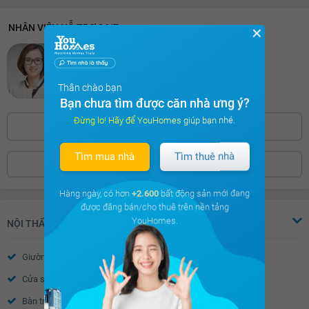
NHÂN VIÊN HỖ TRỢ 24/7
✕
Yến Ngọc
Chuyên viên CSKH xuất sắc nhất 2025
3051 khách hàng cảm thấy hài lòng
Thân chào bạn
Bạn chưa tìm được căn nhà ưng ý?
Đừng lo! Hãy để YouHomes giúp bạn nhé.
0886.39***
Bấm để hiện số
Tìm mua nhà
Tìm thuê nhà
ĐẶT LỊCH XEM NHÀ
Hàng ngày, có hơn
+2.600
bất động sản mới đang
được đăng bán/cho thuê trên nền tảng
YouHomes.
NỘI THẤT
Giường
Tủ đầu giường
Cửa sổ
Tủ quần áo
Bàn trang điểm
Bàn làm việc