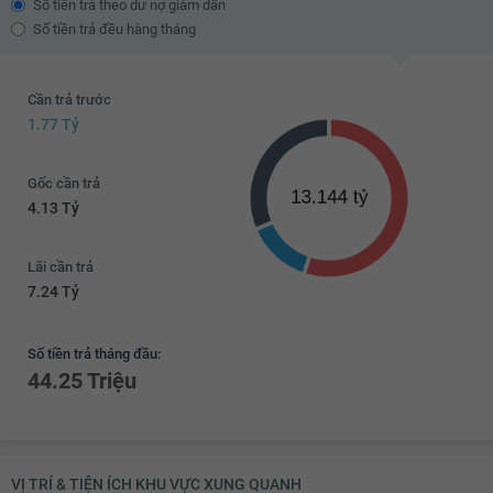
Số tiền trả theo dư nợ giảm dần
Kệ để đồ
Máy hút bụi
Số tiền trả đều hàng tháng
TV
Bộ sofa
Bàn uống nước
Thiết bị âm thanh
Cần trả trước
1.77 Tỷ
Đèn chùm
Bàn thờ/tủ thờ
Tủ giầy
Đèn ốp trần phòng khách
Gốc cần trả
Giàn phơi thông minh
Máy giặt
4.13 Tỷ
Kho chứa đồ
Đèn ốp trần nhà tắm
Lãi cần trả
Chắn ban công
Lưới an toàn
7.24 Tỷ
Cửa nhôm kính
Đèn ốp trần ban công
Số tiền trả tháng đầu:
44.25 Triệu
VỊ TRÍ & TIỆN ÍCH KHU VỰC XUNG QUANH