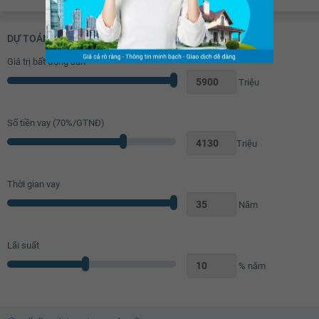
Bàn học
Đèn ngủ
Tủ âm tường
Bếp gas âm
DỰ TOÁN KHOẢN VAY (ĐƠN VỊ: VNĐ)
Bếp gas dương
Bếp từ âm
Giá trị bất động sản
Triệu
Bếp từ dương
Bếp hồng ngoại âm
Bếp hồng ngoại dương
Tủ lạnh
Số tiền vay (
70
%/GTNĐ)
Lò nướng
Tủ bếp
Triệu
Máy rửa bát
Bồn rửa bát đơn
Bồn rửa bát đôi
Bàn ăn
Thời gian vay
Bàn sơ chế thức ăn
Máy hút mùi
Năm
Bồn tắm
Vách kính nhà tắm
Vòi hoa sen
Toilet
Lãi suất
Quạt thông gió
Bồn rửa mặt
% năm
Lò sưởi
Tủ đựng sách
Kệ trang trí
Rèm