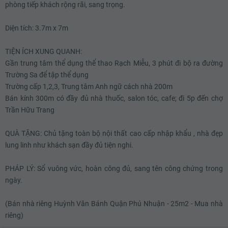
phòng tiếp khách rộng rãi, sang trọng.
5.67 tỷ
5.69 tỷ
Diện tích: 3.7m x 7m
5.71 tỷ
TIỆN ÍCH XUNG QUANH:
5.73 tỷ
Gần trung tâm thể dụng thể thao Rạch Miễu, 3 phút đi bộ ra đường
Trường Sa để tập thể dụng
5.75 tỷ
Trường cấp 1,2,3, Trung tâm Anh ngữ cách nhà 200m
5.77 tỷ
Bán kính 300m có đầy đủ nhà thuốc, salon tóc, cafe; đi 5p đến chợ
Trần Hữu Trang
5.79 tỷ
QUÀ TẶNG: Chủ tặng toàn bộ nội thất cao cấp nhập khẩu , nhà đẹp
5.81 tỷ
lung linh như khách sạn đầy đủ tiện nghi.
5.83 tỷ
PHÁP LÝ: Sổ vuông vức, hoàn công đủ, sang tên công chứng trong
5.85 tỷ
ngày.
5.87 tỷ
(Bán nhà riêng Huỳnh Văn Bánh Quận Phú Nhuận - 25m2 - Mua nhà
5.89 tỷ
riêng)
5.9 tỷ