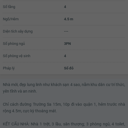
Số tầng
4
5.43 tỷ
5.45 tỷ
Ngõ/Hẻm
4.5 m
5.47 tỷ
Diện tích xây dựng
---
5.49 tỷ
Số phòng ngủ
3PN
5.51 tỷ
Số phòng vệ sinh
4
5.53 tỷ
Pháp lý
Sổ đỏ
5.55 tỷ
5.57 tỷ
Nhà mới, đẹp lung linh như khách sạn 4 sao, nằm khu dân cư trí thức,
5.59 tỷ
yên tĩnh và an ninh.
5.61 tỷ
Chỉ cách đường Trường Sa 15m, 10p đi vào quận 1, hẻm trước nhà
5.63 tỷ
rộng 4.5m, cực kỳ thoáng mát.
5.65 tỷ
KẾT CẤU NHÀ: Nhà 1 trệt, 3 lầu, sân thượng; 3 phòng ngủ, 4 toilet,