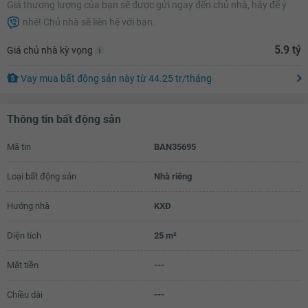
Giá thương lượng của bạn sẽ được gửi ngay đến chủ nhà, hãy để ý
5.17 tỷ
nhé! Chủ nhà sẽ liên hệ với bạn.
5.19 tỷ
5.9 tỷ
Giá chủ nhà kỳ vọng
5.21 tỷ
Vay mua bất động sản này
từ
44.25 tr
/tháng
5.23 tỷ
5.25 tỷ
Thông tin bất động sản
5.27 tỷ
Mã tin
BAN35695
5.29 tỷ
Loại bất động sản
Nhà riêng
5.31 tỷ
5.33 tỷ
Hướng nhà
KXĐ
5.35 tỷ
Diện tích
25 m²
5.37 tỷ
Mặt tiền
---
5.39 tỷ
Chiều dài
---
5.41 tỷ