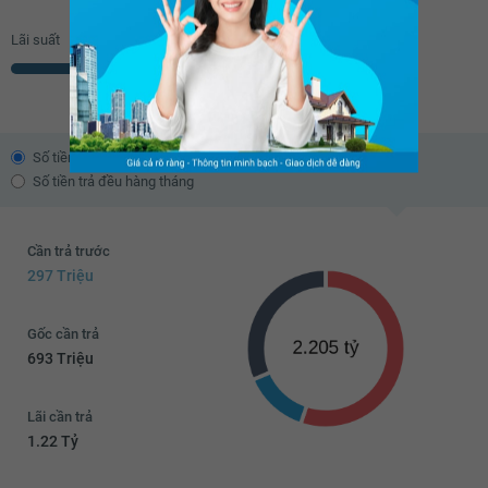
Lãi suất
% năm
Số tiền trả theo dư nợ giảm dần
Số tiền trả đều hàng tháng
Cần trả trước
297 Triệu
Gốc cần trả
693 Triệu
Lãi cần trả
1.22 Tỷ