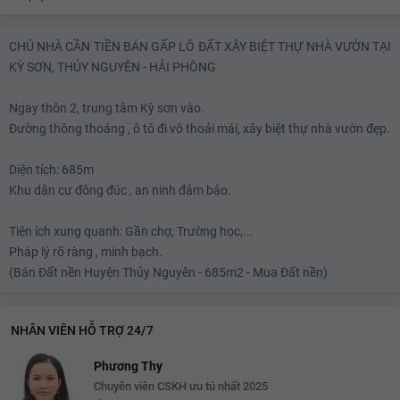
CHỦ NHÀ CẦN TIỀN BÁN GẤP LÔ ĐẤT XÂY BIỆT THỰ NHÀ VƯỜN TẠI
KỲ SƠN, THỦY NGUYÊN - HẢI PHÒNG
Ngay thôn 2, trung tâm Kỳ sơn vào.
Đường thông thoáng , ô tô đi vô thoải mái, xây biệt thự nhà vườn đẹp.
Diện tích: 685m
Khu dân cư đông đúc , an ninh đảm bảo.
Tiện ích xung quanh: Gần chợ, Trường học,...
Pháp lý rõ ràng , minh bạch.
(Bán Đất nền Huyện Thủy Nguyên - 685m2 - Mua Đất nền)
NHÂN VIÊN HỖ TRỢ 24/7
Phương Thy
Chuyên viên CSKH ưu tú nhất 2025