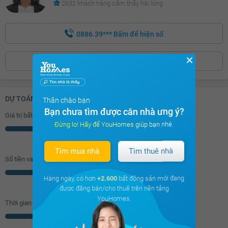
2632 khách hàng cảm thấy hài lòng
0886.39***
Bấm để hiện số
✕
ĐẶT LỊCH XEM
DỰ TOÁN KHOẢN VAY (ĐƠN VỊ: VNĐ)
Thân chào bạn
Bạn chưa tìm được căn nhà ưng ý?
Giá trị bất động sản
Đừng lo! Hãy để YouHomes giúp bạn nhé.
Triệu
Tìm mua nhà
Tìm thuê nhà
Số tiền vay (
70
%/GTNĐ)
Triệu
Hàng ngày, có hơn
+2.600
bất động sản mới đang
được đăng bán/cho thuê trên nền tảng
YouHomes.
Thời gian vay
Năm