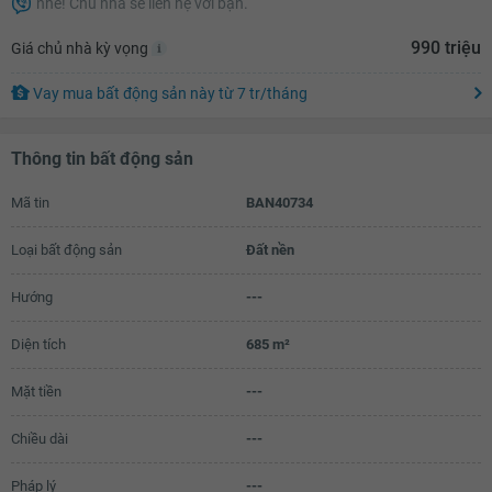
nhé! Chủ nhà sẽ liên hệ với bạn.
0.95 tỷ
990 triệu
Giá chủ nhà kỳ vọng
0.97 tỷ
Vay mua bất động sản này
từ
7 tr
/tháng
0.99 tỷ
Thông tin bất động sản
Mã tin
BAN40734
Loại bất động sản
Đất nền
Hướng
---
Diện tích
685 m²
Mặt tiền
---
Chiều dài
---
Pháp lý
---