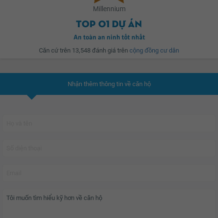
Millennium
YouHomes đánh giá
Millennium
là nơi mang hơi thở của thành thị sôi động
Top 01 dự án
đồng thời mở ra một cuộc sống sang trọng, riêng tư bậc nhất dành riêng cho
những chủ nhân thành đạt xứng tầm.
An toàn an ninh tốt nhất
Căn cứ trên 13,548 đánh giá trên
cộng đồng cư dân
Nhận thêm thông tin về căn hộ