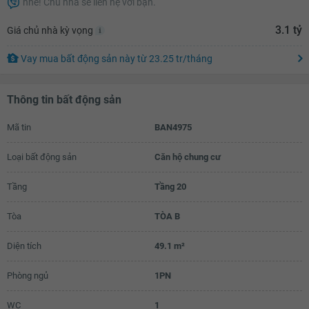
nhé! Chủ nhà sẽ liên hệ với bạn.
2.78 tỷ
3.1 tỷ
Giá chủ nhà kỳ vọng
2.8 tỷ
Vay mua bất động sản này
từ
23.25 tr
/tháng
2.82 tỷ
2.84 tỷ
Thông tin bất động sản
2.86 tỷ
Mã tin
BAN4975
2.88 tỷ
Loại bất động sản
Căn hộ chung cư
2.9 tỷ
2.92 tỷ
Tầng
Tầng 20
2.94 tỷ
Tòa
TÒA B
2.96 tỷ
Diện tích
49.1 m²
2.98 tỷ
Phòng ngủ
1PN
3 tỷ
WC
1
3.02 tỷ