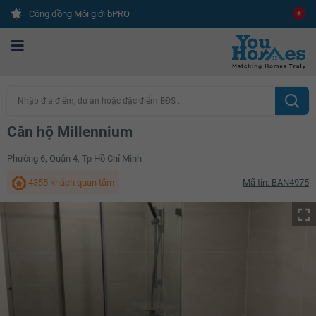
Cộng đồng Môi giới bPRO
Nhập địa điểm, dự án hoặc đặc điểm BĐS ...
Căn hộ Millennium
Phường 6, Quận 4, Tp Hồ Chí Minh
4355 khách quan tâm
Mã tin: BAN4975