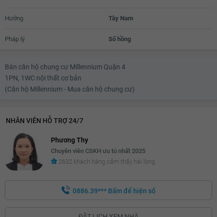
3.04 tỷ
Hướng
Tây Nam
3.06 tỷ
Pháp lý
Sổ hồng
3.08 tỷ
Bán căn hộ chung cư Millennium Quận 4
3.1 tỷ
1PN, 1WC nội thất cơ bản
(Căn hộ Millennium - Mua căn hộ chung cư)
NHÂN VIÊN HỖ TRỢ 24/7
Phương Thy
Chuyên viên CSKH ưu tú nhất 2025
2632 khách hàng cảm thấy hài lòng
0886.39***
Bấm để hiện số
ĐẶT LỊCH XEM NHÀ