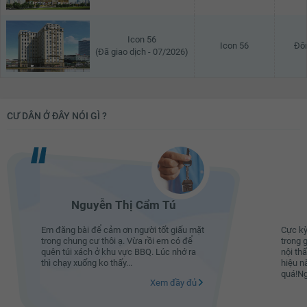
Icon 56
Icon 56
Đô
(Đã giao dịch - 07/2026)
CƯ DÂN Ở ĐÂY NÓI GÌ ?
Nguyễn Thị Cẩm Tú
Em đăng bài để cảm ơn người tốt giấu mặt
Cực kỳ
trong chung cư thôi ạ. Vừa rồi em có để
trong 
quên túi xách ở khu vực BBQ. Lúc nhớ ra
nội th
thì chạy xuống ko thấy...
hiệu n
quá!Ng
Xem đầy đủ