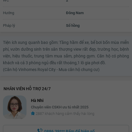
WC
2
Hướng
Đông Nam
Pháp lý
Sổ hồng
Tiện ích xung quanh bao gồm: Tầng hầm để xe, bể bơi bốn mùa miễn
phí, vườn dưỡng sinh trên sân thượng view rất đẹp, trường học, bệnh
viện, hiệu thuốc, trung tâm mua sắm, phòng gym. Căn hộ có phòng
khách và cả 3 phòng ngủ đều rất thoáng,1 lô gia phơi đồ.
(Căn hộ Vinhomes Royal City - Mua căn hộ chung cư)
NHÂN VIÊN HỖ TRỢ 24/7
Hà Nhi
Chuyên viên CSKH ưu tú nhất 2025
2887 khách hàng cảm thấy hài lòng
0886.39***
Bấm để hiện số