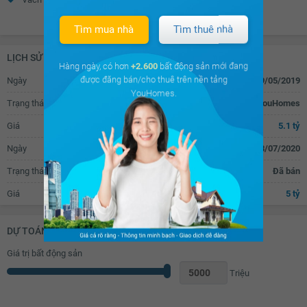
Rèm gỗ
Xem thêm
Quạt thông gió
Bồn rửa mặt
Tìm mua nhà
Tìm thuê nhà
Chắn ban công
LỊCH SỬ GIAO DỊCH
Hàng ngày, có hơn
+2.600
bất động sản mới đang
được đăng bán/cho thuê trên nền tảng
Ngày
29/05/2019
YouHomes.
Trạng thái
Đăng tin bán trên YouHomes
Giá
5.1 tỷ
Ngày
08/07/2020
Trạng thái
Đã bán
Giá
5 tỷ
DỰ TOÁN KHOẢN VAY (ĐƠN VỊ: VNĐ)
Giá trị bất động sản
Triệu