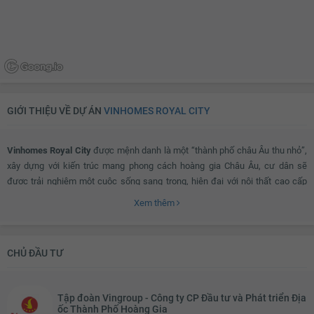
GIỚI THIỆU VỀ DỰ ÁN
VINHOMES ROYAL CITY
Vinhomes Royal City
được mệnh danh là một “thành phố châu Âu thu nhỏ”,
xây dựng với kiến trúc mang phong cách hoàng gia Châu Âu, cư dân sẽ
được trải nghiệm một cuộc sống sang trọng, hiện đại với nội thất cao cấp
bằng đá và gỗ tự nhiên, hệ thống rèm cửa cảm ứng và tự động điều khiển từ
Xem thêm
xa, đồng thời tiết kiệm năng lượng. Hệ thống chuông hình ảnh, chốt khóa
điện, cổng camera chip điện tử, phòng cháy chữa cháy đạt tiêu chuẩn của
hiệp hội phòng cháy quốc gia Mỹ,…
CHỦ ĐẦU TƯ
Vinhomes Royal City ở đâu?
Tập đoàn Vingroup - Công ty CP Đầu tư và Phát triển Địa
ốc Thành Phố Hoàng Gia