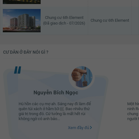
Chung cư 6th Element
Chung cư 6th Element
(Đã giao dịch - 07/2026)
CƯ DÂN Ở ĐÂY NÓI GÌ ?
Nguyễn Bích Ngọc
Hú hồn các cụ mợ ah. Sáng nay đi làm để
Một hì
quên túi xách ở hầm b3:(((. Bao nhiêu thứ
ninh R4
giá trị trong đó. Cứ tưởng là mất hết rùi
chung 
không ngờ có anh bảo...
người t
Xem đầy đủ