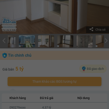
Chia sẻ
Tin chính chủ
5 tỷ
Đã giao dịch
Giá bán
Tham khảo các BĐS tương tự
Khách hàng
Đã trả giá
Nội dung
090279xxxx
4.37 tỷ