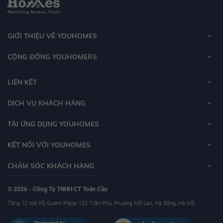
Chủ đầu tư dự án Royal City là Tập đoàn Vingroup, đây là tập đoàn kinh tế tư
GIỚI THIỆU VỀ YOUHOMES
nhấn lớn nhất Việt Nam hiện nay. Những ngày cuối năm 2010 chủ đầu tư dự
án Royal City là Vingroup đã triển khai xây dựng dự án khu đô thị phức hợp
CỘNG ĐỒNG YOUHOMERS
quy mô lớn nhất tại Hà Nội là Royal City.
LIÊN KẾT
Đánh giá từ YouHomes, dự án với vị trí trung tâm thuận tiện di chuyển cùng
DỊCH VỤ KHÁCH HÀNG
với hệ thống tiện ích và hạ tầng đồng bộ như xe buýt, đường sắt trên cao
tuyến Cát Linh - Hà Đông,.. là nơi chủ nhân có thể thoải mái sinh sống cũng
TẢI ỨNG DỤNG YOUHOMES
như kinh doanh cho thuê căn hộ tại đây.
KẾT NỐI VỚI YOUHOMES
CHĂM SÓC KHÁCH HÀNG
© 2026 - Công Ty TNHH CT Toàn Cầu
Tầng 12 toà Hồ Gươm Plaza, 102 Trần Phú, Phường Mộ Lao, Hà Đông, Hà Nội