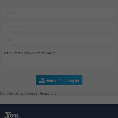
Căn hộ tại dự án
Vinhomes Royal City
có diện tích mặt bằng đa dạng từ 88,3
m2 đến 221.4 m2 với 39 loại căn hộ phù hợp cho các gia đình trẻ cũng như
gia đình nhiều thế hệ. Cư dân tại đây đa phần là những cư dân trẻ thành đạt
và người nước ngoài, chủ yếu là Hàn Quốc định cư và làm việc tại Việt Nam.
Gây ấn tượng ngay từ cái nhìn đầu tiên là cổng chào được thiết kế hết sức
độc đáo, quảng trường rộng tới 30.000 m2 với tác phẩm điêu khắc nghệ
thuật làm từ đá nguyên khối theo phong cách hoàng gia Châu Âu tạo nên nét
đẹp tổng thể sang trọng.
Royal City
là một trong những khu đô thị cao cấp kiểu mẫu đầu tiên của Thủ
Đô, gồm 6 tòa chung cư hình cánh cung ôm lấy quảng trường, tiện ích nổi
bật với trung tâm thương mại Vincom Mega Mall , Phố ẩm thực hơn 200 nhà
Nhận thêm thông tin
hàng, trường học quốc tế BVIS, phòng khám đa khoa quốc tế Vinmec, sân
trượt băng trong nhà đầu tiên tại Việt Nam, bãi đỗ xe ngầm rộng hơn 300.000
Đang tải các bất động sản tương tự....
m2,…
Chủ đầu tư?