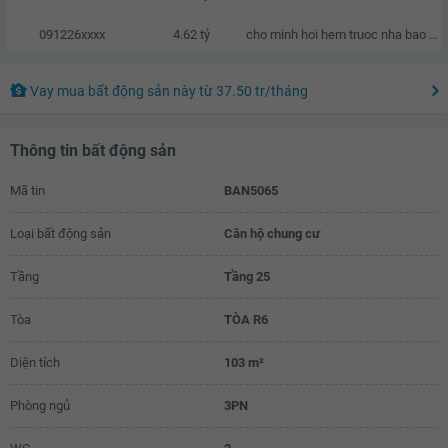
091226xxxx
4.62 tỷ
cho minh hoi hem truoc nha bao nhieu met, neu duoc hen gap den xem nha vao T7 & CN
Vay mua bất động sản này
từ
37.50 tr
/tháng
Thông tin bất động sản
Mã tin
BAN5065
Loại bất động sản
Căn hộ chung cư
Tầng
Tầng 25
Tòa
TÒA R6
Diện tích
103 m²
Phòng ngủ
3PN