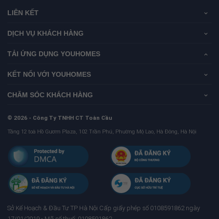
LIÊN KẾT
DỊCH VỤ KHÁCH HÀNG
TẢI ỨNG DỤNG YOUHOMES
KẾT NỐI VỚI YOUHOMES
CHĂM SÓC KHÁCH HÀNG
© 2026 - Công Ty TNHH CT Toàn Cầu
Tầng 12 toà Hồ Gươm Plaza, 102 Trần Phú, Phường Mộ Lao, Hà Đông, Hà Nội
Sở Kế Hoạch & Ðầu Tư TP Hà Nội Cấp giấy phép số 0108591862 ngày
17/01/2019 - Mã số thuế: 0108591862