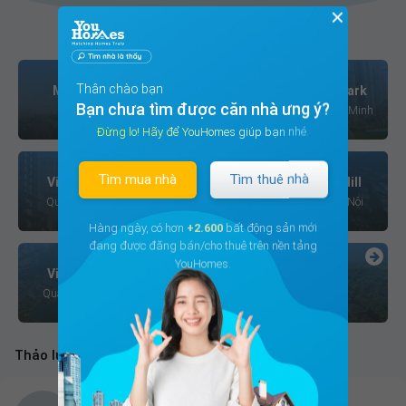
✕
Các cộng đồng cư dân tiêu biểu
Thân chào bạn
Masteri Thảo Điền
Vinhomes Central Park
Bạn chưa tìm được căn nhà ưng ý?
Quận 2, Hồ Chí Minh
Quận Bình Thạnh, Hồ Chí Minh
Đừng lo! Hãy để YouHomes giúp bạn nhé.
Tìm mua nhà
Tìm thuê nhà
Vinhomes Royal City
Times City - Park Hill
Quận Thanh Xuân, Hà Nội
Quận Hai Bà Trưng, Hà Nội
Hàng ngày, có hơn
+2.600
bất động sản mới
đang được đăng bán/cho thuê trên nền tảng
YouHomes.
Vinhomes Green Bay
+130
Quận Nam Từ Liêm, Hà Nội
Cộng đồng cư dân
Thảo luận mới nhất