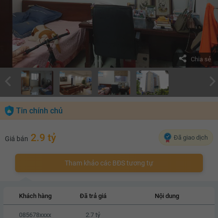
Chia sẻ
Tin chính chủ
2.9 tỷ
Đã giao dịch
Giá bán
Tham khảo các BĐS tương tự
Khách hàng
Đã trả giá
Nội dung
085678xxxx
2.7 tỷ