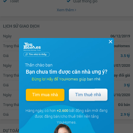
Toilet
Quạt thông gió
Xem thêm
Bồn rửa mặt
Chắn ban công
LỊCH SỬ GIAO DỊCH
Ngày
06/12/2019
✕
Trạng thái
Đăng tin bán trên YouHomes
Giá
3.5 tỷ
Thân chào bạn
Ngày
08/07/2020
Bạn chưa tìm được căn nhà ưng ý?
Trạng thái
Thay đổi giá
Đừng lo! Hãy để YouHomes giúp bạn nhé.
Giá
3 tỷ
Tìm mua nhà
Tìm thuê nhà
Ngày
14/10/2020
Trạng thái
Đã bán
Hàng ngày, có hơn
+2.600
bất động sản mới đang
Giá
2.9 tỷ
được đăng bán/cho thuê trên nền tảng
YouHomes.
DỰ TOÁN KHOẢN VAY (ĐƠN VỊ: VNĐ)