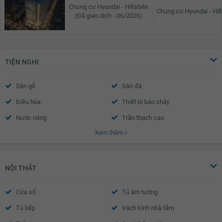
Chung cư Hyundai - Hillstate
Chung cư Hyundai - Hill
(Đã giao dịch - 06/2026)
TIỆN NGHI
Sàn gỗ
Sàn đá
Điều hòa
Thiết bị báo cháy
Nước nóng
Trần thạch cao
Xem thêm
Tường sơn bả
Cửa sổ an toàn
Cửa khung nhôm kính
Chuông điện
Cửa gỗ công nghiệp
NỘI THẤT
Cửa sổ
Tủ âm tường
Tủ bếp
Vách kính nhà tắm