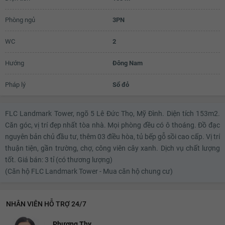
Phòng ngủ
3PN
WC
2
Hướng
Đông Nam
Pháp lý
Sổ đỏ
FLC Landmark Tower, ngõ 5 Lê Đức Thọ, Mỹ Đình. Diện tích 153m2.
Căn góc, vị trí đẹp nhất tòa nhà. Mọi phòng đều có ô thoáng. Đồ đạc
nguyên bản chủ đầu tư, thêm 03 điều hòa, tủ bếp gỗ sồi cao cấp. Vị trí
thuận tiện, gần trường, chợ, công viên cây xanh. Dịch vụ chất lượng
tốt. Giá bán: 3 tỉ (có thương lượng)
(Căn hộ FLC Landmark Tower - Mua căn hộ chung cư)
NHÂN VIÊN HỖ TRỢ 24/7
Phương Thy