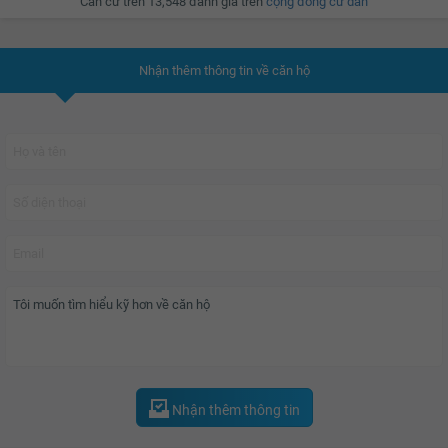
Căn cứ trên 13,548 đánh giá trên
cộng đồng cư dân
sang trọng và 25 tầng chung cư cao cấp với 300 căn hộ có diện tích đa dạng
đáp ứng mọi nhu cầu của cư dân.
Nhận thêm thông tin về căn hộ
Được xây dựng trên khu đất có diện tích 4.408m2, FLC Landmark Tower có
quy mô cao 30 tâng và 2 tầng hầm. Trong đó tầng 1-5 văn phòng cho thuê và
25 tầng còn lại làm căn hộ. Khu vực văn phòng và căn hộ được bố trí các lối
đi riêng biệt giúp đảm bảo hình ảnh và thuận tiện cho khách thuê và cư dân
trong tòa nhà.
Văn phòng cho thuê có diện tích linh hoạt phân chia thành các mức từ
60m2, 90m2, 112m2, 200+, 300+ … đến 700m2 giúp phù hợp với nhiều quy
mô doanh nghiệp
Đáp ứng tiêu chuẩn văn phòng cho thuê chuyên nghiệp, văn phòng cho thuê
tại tòa nhà FLC Landmark Tower được trang bị đầy đủ các tiện ích văn
phòng bao gồm:
Nhận thêm thông tin