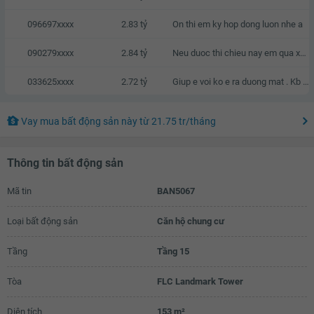
096697xxxx
2.83 tỷ
On thi em ky hop dong luon nhe a
090279xxxx
2.84 tỷ
Neu duoc thi chieu nay em qua xem nha
033625xxxx
2.72 tỷ
Giup e voi ko e ra duong mat . Kb zalo e voi a
Vay mua bất động sản này
từ
21.75 tr
/tháng
Thông tin bất động sản
Mã tin
BAN5067
Loại bất động sản
Căn hộ chung cư
Tầng
Tầng 15
Tòa
FLC Landmark Tower
Diện tích
153 m²