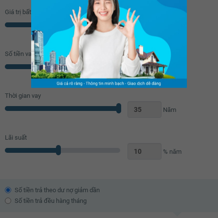
Giá trị bất động sản
Triệu
Số tiền vay (
70
%/GTNĐ)
Triệu
Thời gian vay
Năm
Lãi suất
% năm
Số tiền trả theo dư nợ giảm dần
Số tiền trả đều hàng tháng