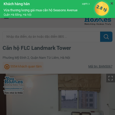
✕
Khách hàng hân
xem
Cộng đồng Môi giới bPRO
2.8 tỷ
Vừa thương lượng giá mua căn hộ Seasons Avenue
Quận Hà Đông, Hà Nội
Nhập địa điểm, dự án hoặc đặc điểm BĐS ...
Căn hộ FLC Landmark Tower
Phường Mỹ Đình 2, Quận Nam Từ Liêm, Hà Nội
5554 khách quan tâm
Mã tin: BAN5067