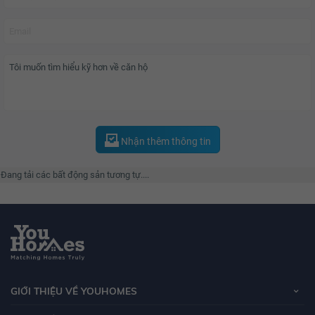
loại căn hộ. Căn hộ có thể có từ 1 đến 4 phòng ngủ và căn hộ Duplex. Đặc
biệt, căn hộ Duplex lần đầu tiên được sử dụng, mang thiết kế độc đáo,
thông các tầng với nhau, giúp tạo không gian rộng lớn, tiện lợi và riêng tư
hơn.
Đẳng cấp với 66 tiện ích và dịch vụ theo tiêu chuẩn 5 sao quốc tế,
Vinhomes
Gardenia
mang tới cho cư dân một cuộc sống cân bằng, hiện đại và trọn vẹn
như một thành phố thu nhỏ.
Nhận thêm thông tin
Đang tải các bất động sản tương tự....
Tiện ích xanh với 10 khu vườn độc đáo: Vườn đương đại, vườn dưỡng sinh,
vườn Nhật Bản, vườn thú cưng, vườn BBQ, vườn chơi cờ, đảo cây xanh, lều
vọng cảnh và khu dàn hoa nghỉ chân. Hệ thống trường mầm non và tiểu học,
phòng khám , Siêu thị, Bể bơi bốn mùa trong nhà và ngoài trời, bể sục thư
giãn , hệ thống sân tập thể thao với các môn đa dạng, sân chơi trẻ em, khu
tập thể dục ngoài trời, sàn tập yoga, khu tập Gym California,... hội tụ tại dự
án.
GIỚI THIỆU VỀ YOUHOMES