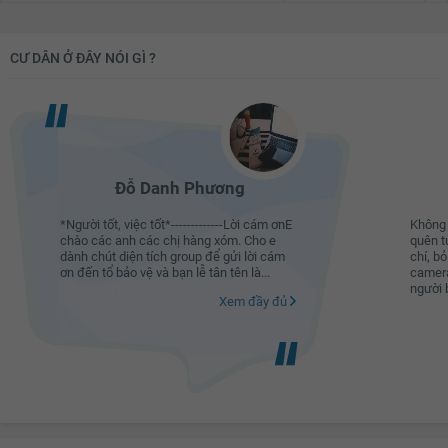
CƯ DÂN Ở ĐÂY NÓI GÌ ?
Đỗ Danh Phương
*Người tốt, việc tốt*-------------Lời cám ơnE
Không 
chào các anh các chị hàng xóm. Cho e
quên t
dành chút diện tích group để gửi lời cám
chí, b
ơn đến tổ bảo vệ và bạn lễ tân tên là...
camera
người b
Xem đầy đủ