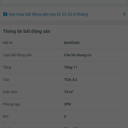
Vay mua bất động sản này
từ
23.25 tr
/tháng
Thông tin bất động sản
Mã tin
BAN5343
Loại bất động sản
Căn hộ chung cư
Tầng
Tầng 11
Tòa
TÒA A2
Diện tích
73 m²
Phòng ngủ
2PN
WC
2