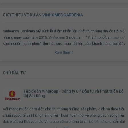
GIỚI THIỆU VỀ DỰ ÁN
VINHOMES GARDENIA
Vinhomes Gardenia Mỹ Đình là điểm nhấn lớn nhất thị trường địa ốc Hà Nội
những ngày cuối năm 2016. Vinhomes Gardenia – “Thành phố ban mai, nơi
khơi nguồn hạnh phúc” thu hút sức mua rất lớn của khách hàng bởi đây
chính là một địa điểm lý tưởng mà ai cũng hằng ao ước – nơi mang lại khái
Xem thêm
niệm mới về một cuộc sống tốt, một phong cách sống sang trọng, hiện đại,
tiện ích và đẳng cấp theo tiêu chuẩn Châu Âu.
CHỦ ĐẦU TƯ
Vinhomes Gardenia ở đâu?
Tập đoàn Vingroup - Công ty CP Đầu tư và Phát triển Đô
thị Sài Đồng
Vinhomes Gardenia
được coi là thành phố ban mai, nơi khởi nguồn của
hạnh phúc. Tọa lạc khu vực đắc địa được ví như “trái tim của Thăng Long
Với mong muốn đem đến cho thị trường những sản phẩm, dịch vụ theo tiêu
rồng vàng”, dự án là biểu tượng cảnh quan mới nơi cửa ngõ phía Tây Hà Nội
chuẩn quốc tế và những trải nghiệm hoàn toàn mới về phong cách sống hiện
– “trung tâm hành chính, chính trị, giáo dục mới” của Thủ đô và sở hữu hạ
đại, ở bất cứ lĩnh vực nào Vingroup cũng chứng tỏ vai trò tiên phong, dẫn dắt
tầng hiện đại cũng như tiềm năng phát triển hàng đầu cả nước.
sự thay đổi xu hướng tiêu dùng. Vingroup đã làm nên những điều kỳ diệu để