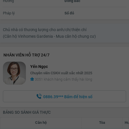
Hướng
Đông Bắc
Pháp lý
Sổ đỏ
Chủ nhà có thương lượng cho anh/chị thiện chí
(Căn hộ Vinhomes Gardenia - Mua căn hộ chung cư)
NHÂN VIÊN HỖ TRỢ 24/7
Yến Ngọc
Chuyên viên CSKH xuất sắc nhất 2025
3051 khách hàng cảm thấy hài lòng
0886.39***
Bấm để hiện số
BẢNG SO SÁNH GIÁ THỰC
Căn hộ
Tòa
Hư