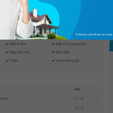
Tường sơn bả
Vách kính mặt tiền
Điều hòa trung tâm
Cửa sổ an toàn
Bếp từ âm
Bếp hồng ngoại âm
Máy hút mùi
Bồn tắm
Toilet
Quạt thông gió
Giá
Homes
3.1 tỷ
3.1 tỷ