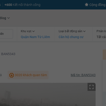
s
+600
Kết nối thành công
Cộng đồng 
Blog
Khu vực
Loại bất động sản
Phân k
Quận Nam Từ Liêm
Căn hộ chung cư
Tất cả
BAN5343
ội
3020 khách quan tâm
Mã tin: BAN5343