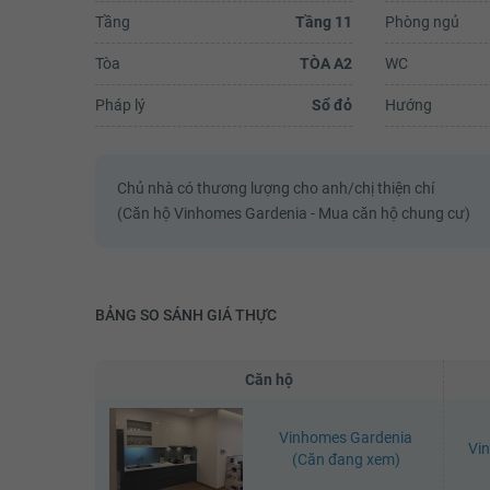
Tầng
Tầng 11
Phòng ngủ
Tòa
TÒA A2
WC
Đỗ Danh Phương
Pháp lý
Sổ đỏ
Hướng
*Người tốt, việc tốt*-------------Lời 
chào các anh các chị hàng xóm. C
dành chút diện tích group để gửi l
ơn đến tổ bảo vệ và bạn lễ tân tên là
Chủ nhà có thương lượng cho anh/chị thiện chí
(Căn hộ Vinhomes Gardenia - Mua căn hộ chung cư)
Xem đ
BẢNG SO SÁNH GIÁ THỰC
Căn hộ
Vinhomes Gardenia
Vi
(Căn đang xem)