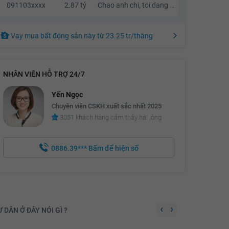
091103xxxx
2.87 tỷ
Chao anh chi, toi dang quan tam den can nha cua anh chi, neu anh chi co thien chi ban thi chung ta co the lien he va trao doi truc tiep voi nhau.
Vay mua bất động sản này
từ
23.25 tr
/tháng
NHÂN VIÊN HỖ TRỢ 24/7
Yến Ngọc
Chuyên viên CSKH xuất sắc nhất 2025
3051 khách hàng cảm thấy hài lòng
0886.39***
Bấm để hiện số
‹
›
 DÂN Ở ĐÂY NÓI GÌ ?