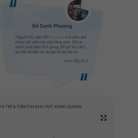
Đỗ Danh Phương
*Người tốt, việc tốt*-------------Lời cám ơnE
Không ít 
chào các anh các chị hàng xóm. Cho e
quên túi 
dành chút diện tích group để gửi lời cám
chí, bỏ cu
ơn đến tổ bảo vệ và bạn lễ tân tên là...
camera lắ
người bảo.
Xem đầy đủ
VỊ TRÍ & TIỆN ÍCH KHU VỰC XUNG QUANH