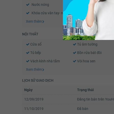
Nước nóng
Trần thạch cao
Khóa cửa vân tay- mã số
Chuông hình
Xem thêm
NỘI THẤT
Cửa sổ
Tủ âm tường
Tủ bếp
Bồn rửa bát đôi
Vách kính nhà tắm
Vòi hoa sen
Xem thêm
LỊCH SỬ GIAO DỊCH
Ngày
Trạng thái
12/09/2019
Đăng tin bán trên You
11/10/2019
Đã bán