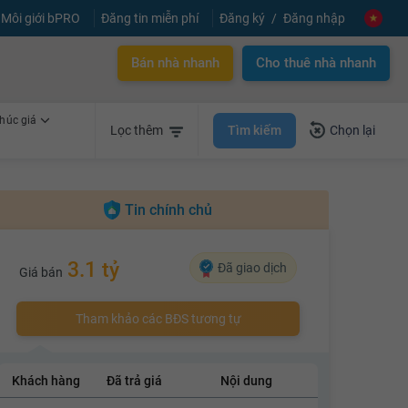
Môi giới bPRO
Đăng tin miễn phí
Đăng ký
Đăng nhập
Bán nhà nhanh
Cho thuê nhà nhanh
húc giá
Tìm kiếm
Lọc thêm
Chọn lại
Tin chính chủ
3.1 tỷ
Đã giao dịch
Giá bán
Tham khảo các BĐS tương tự
Khách hàng
Đã trả giá
Nội dung