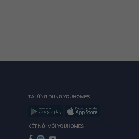
biệt, căn hộ Duplex lần đầu tiên được sử dụng,
mang thiết kế độc đáo, thông các tầng với nhau,
giúp tạo không gian rộng lớn, tiện lợi và riêng tư
hơn.
Đẳng cấp với 66 tiện ích và dịch vụ theo tiêu chuẩn
5 sao quốc tế,
Vinhomes Gardenia
mang tới cho
cư dân một cuộc sống cân bằng, hiện đại và trọn
vẹn như một thành phố thu nhỏ.
Tiện ích xanh với 10 khu vườn độc đáo: Vườn
TẢI ỨNG DỤNG YOUHOMES
đương đại, vườn dưỡng sinh, vườn Nhật Bản, vườn
thú cưng, vườn BBQ, vườn chơi cờ, đảo cây xanh,
lều vọng cảnh và khu dàn hoa nghỉ chân. Hệ thống
trường mầm non và tiểu học, phòng khám , Siêu
KẾT NỐI VỚI YOUHOMES
thị, Bể bơi bốn mùa trong nhà và ngoài trời, bể sục
thư giãn , hệ thống sân tập thể thao với các môn