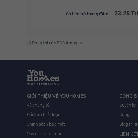
23.25 Tr
Số tiền trả tháng đầu:
Đang tải các BĐS tương tự....
GIỚI THIỆU VỀ YOUHOMES
CỘNG 
Về chúng tôi
Quyền lợi
Đối tác chiến lược
Cộng đồng
Chính sách bảo mật
Blog thị 
Quy chế hoạt động
LIÊN KẾ