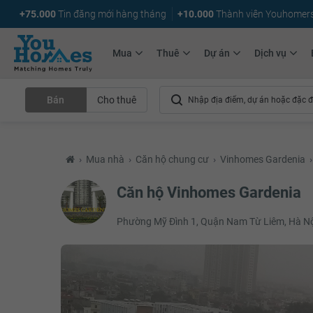
+75.000
Tin đăng mới hàng tháng
+10.000
Thành viên Youhomer
Mua
Thuê
Dự án
Dịch vụ
Bán
Cho thuê
›
Mua nhà
›
Căn hộ chung cư
›
Vinhomes Gardenia
›
Căn hộ Vinhomes Gardenia
Phường Mỹ Đình 1, Quận Nam Từ Liêm, Hà N