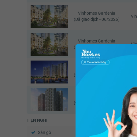
Vinhomes Gardenia
Vi
(Đã giao dịch - 06/2026)
Vinhomes Gardenia
Vi
(Đã giao dịch - 05/2026)
Vinhomes Skylake
Vi
(Đã giao dịch - 07/2026)
Chung cư 6th Element
Chun
(Đã giao dịch - 06/2026)
TIỆN NGHI
Sàn gỗ
Sàn đá