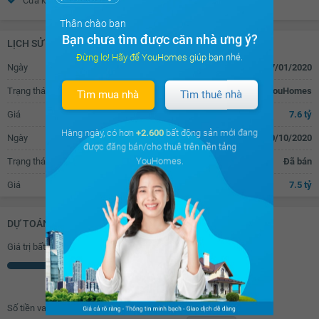
Cửa khung nhôm kính
Cửa gỗ công nghiệp
Thân chào bạn
Bạn chưa tìm được căn nhà ưng ý?
LỊCH SỬ GIAO DỊCH
Đừng lo! Hãy để YouHomes giúp bạn nhé.
Ngày
07/01/2020
Trạng thái
Đăng tin bán trên YouHomes
Tìm mua nhà
Tìm thuê nhà
Giá
7.6 tỷ
Hàng ngày, có hơn
+2.600
bất động sản mới đang
Ngày
10/10/2020
được đăng bán/cho thuê trên nền tảng
YouHomes.
Trạng thái
Đã bán
Giá
7.5 tỷ
DỰ TOÁN KHOẢN VAY (ĐƠN VỊ: VNĐ)
Giá trị bất động sản
Triệu
Số tiền vay (
70
%/GTNĐ)