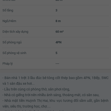
Số tầng
3
Ngõ/Hẻm
8 m
Diện tích xây dựng
60 m²
Số phòng ngủ
4PN
Số phòng vệ sinh
5
Pháp lý
---
- Bán nhà 1 trệt 3 lầu đúc bê tông cốt thép bao gồm 4PN, 1Bếp, 5WC
và 1 sân đậu xe hơi...
- Lầu trên cùng có phòng thờ, sân phơi rộng,
- Nhà có giếng trời nên nhiều ánh sáng, thoáng mát, có sân sau,
- Nhà mặt tiền Huỳnh Thị Hai, khu vực tương đối sầm uất, gần bệnh
viện, siêu thị, trường học, chợ....