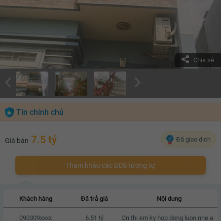
Chia sẻ
Tin chính chủ
7.5 tỷ
Đã giao dịch
Giá bán
Tham khảo các BĐS tương tự
Khách hàng
Đã trả giá
Nội dung
090309xxxx
6.51 tỷ
On thi em ky hop dong luon nhe a