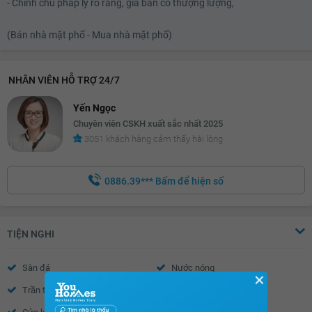
- Chính chủ pháp lý rõ ràng, giá bán có thượng lượng,
(Bán nhà mặt phố - Mua nhà mặt phố)
NHÂN VIÊN HỖ TRỢ 24/7
Yến Ngọc
Chuyên viên CSKH xuất sắc nhất 2025
3051 khách hàng cảm thấy hài lòng
0886.39***
Bấm để hiện số
TIỆN NGHI
Sàn đá
Nước nóng
✕
Trần thạch cao
Tường sơn bả