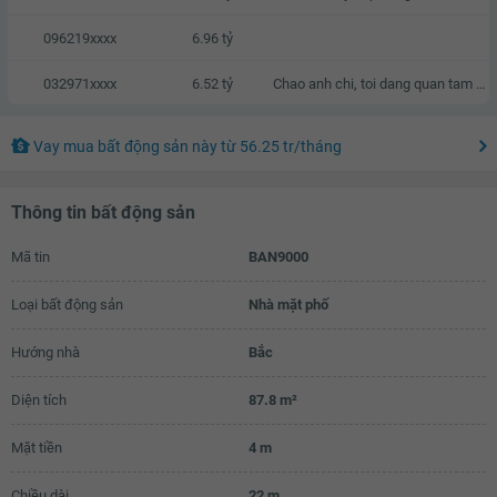
096219xxxx
6.96 tỷ
032971xxxx
6.52 tỷ
Chao anh chi, toi dang quan tam den can nha cua anh chi, neu anh chi co thien chi ban thi chung ta co the lien he va trao doi truc tiep voi nhau.
Vay mua bất động sản này
từ
56.25 tr
/tháng
Thông tin bất động sản
Mã tin
BAN9000
Loại bất động sản
Nhà mặt phố
Hướng nhà
Bắc
Diện tích
87.8 m²
Mặt tiền
4 m
Chiều dài
22 m