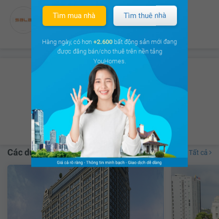
Sala Design Group
Tìm mua nhà
Tìm thuê nhà
Đối tác thiết kế
Hàng ngày, có hơn
+2.600
bất động sản mới đang
được đăng bán/cho thuê trên nền tảng
YouHomes.
Có hơn
8.675 thảo luận
của Cư dân
trên
cộng đồng cư dân
Xem ngay
Các dự án lân cận
Tất cả