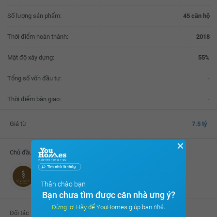
Số lượng sản phẩm:
45 căn hộ
Thời điểm hoàn thành:
2018
Mật độ xây dựng:
55%
Tổng số vốn đầu tư:
-
Thời điểm bàn giao:
-
Giá từ
7.5 tỷ
✕
Chủ đầu tư
Công ty CP Serenity Sky Villas
Thân chào bạn
Bạn chưa tìm được căn nhà ưng ý?
Đừng lo! Hãy để YouHomes giúp bạn nhé.
Đối tác thực hiện