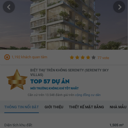
1,192 khách quan tâm
77 vote
BIỆT THỰ TRÊN KHÔNG SERENITY (SERENITY SKY
VILLAS)
TOP 57 DỰ ÁN
MÔI TRƯỜNG KHÔNG KHÍ TỐT NHẤT
Căn cứ trên 13.548 đánh giá trên
cộng đồng cư dân
THÔNG TIN NỔI BẬT
GIỚI THIỆU
THIẾT KẾ MẶT BẰNG
NHÀ MẪU
Diện tích khu đất:
1,505 m²