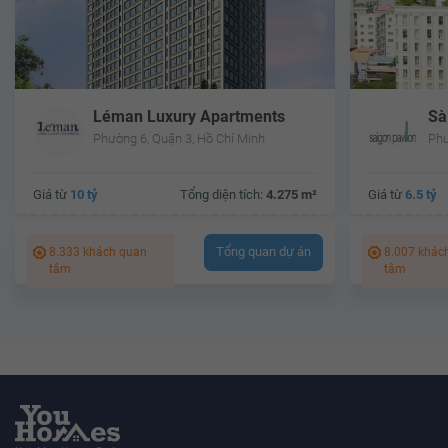
Léman Luxury Apartments
Sà
Phường 6, Quận 3, Hồ Chí Minh
Phư
Giá từ
10 tỷ
Tổng diện tích:
4.275 m²
Giá từ
6.5 tỷ
Tổng quan dự án
8.333 khách quan
8.007 khác
tâm
tâm