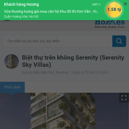
✕
Khách hàng Hương
xem
Cộng đồng Môi giới bPRO
1.58 tỷ
Vừa thương lượng giá mua căn hộ Khu đô thị Kim Văn - Kim Lũ Golden Silk
Quận Hoàng Mai, Hà Nội
Tìm kiếm dự án, khu vực, địa điểm
Biệt thự trên không Serenity (Serenity
Sky Villas)
Đường Điện Biên Phủ, Phường 7, Quận 3, TP Hồ Chí Minh
Phối cảnh