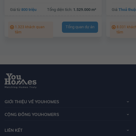
Giá từ
800 triệu
Tổng diện tích:
1.529.000 m²
Giá
Thoả thuậ
Tổng quan dự án
1.323 khách quan
8.031 khác
tâm
tâm
GIỚI THIỆU VỀ YOUHOMES
CỘNG ĐỒNG YOUHOMERS
LIÊN KẾT