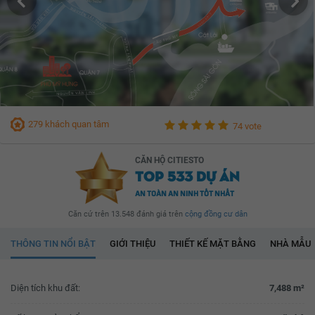
279 khách quan tâm
74 vote
CĂN HỘ CITIESTO
TOP 533 DỰ ÁN
AN TOÀN AN NINH TỐT NHẤT
Căn cứ trên 13.548 đánh giá trên
cộng đồng cư dân
THÔNG TIN NỔI BẬT
GIỚI THIỆU
THIẾT KẾ MẶT BẰNG
NHÀ MẪU
Diện tích khu đất:
7,488 m²