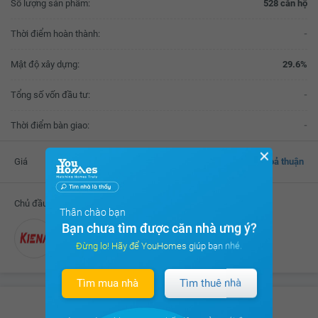
Số lượng sản phẩm:
528 căn hộ
Thời điểm hoàn thành:
-
Mật độ xây dựng:
29.6%
Tổng số vốn đầu tư:
-
Thời điểm bàn giao:
-
✕
Giá
Thoả thuận
Chủ đầu tư
Thân chào bạn
Bạn chưa tìm được căn nhà ưng ý?
Công ty CP Kiến Á
Đừng lo! Hãy để YouHomes giúp bạn nhé.
Tìm mua nhà
Tìm thuê nhà