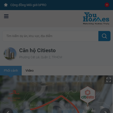
Cộng đồng Môi giới bPRO
Tìm kiếm dự án, khu vực, địa điểm
Căn hộ Citiesto
Phường Cát Lái, Quận 2, TP.HCM
Phối cảnh
Video