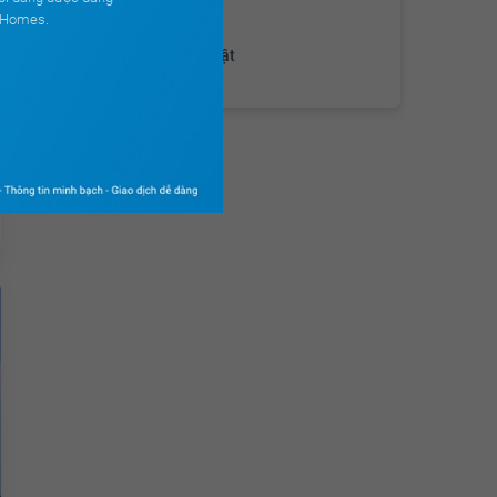
Chủ đầu tư
ouHomes.
Đang cập nhật