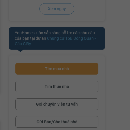
Xem ngay
YouHomes luôn sẵn sàng hỗ trợ các nhu cầu
của bạn tại dự án
Chung cư 15B Đông Quan -
Cầu Giấy
Tìm mua nhà
Tìm thuê nhà
Gọi chuyên viên tư vấn
Gửi Bán/Cho thuê nhà