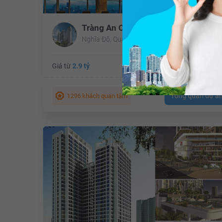
Tràng An Complex
Nghĩa Đô, Quận Cầu Giấy, Hà Nội
Giá từ
2.9 tỷ
Tổng diện tích:
26.836 
Tổng quan dự á
1296 khách quan tâm