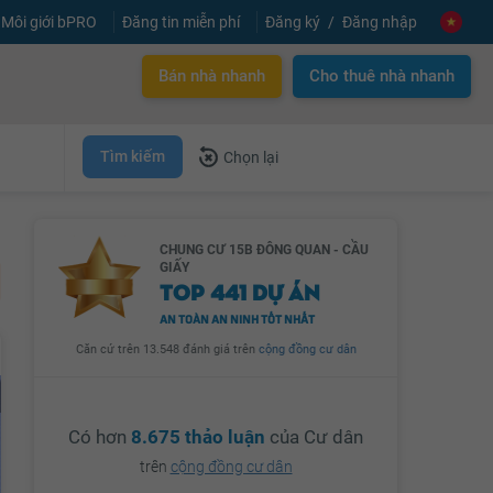
Môi giới bPRO
Đăng tin miễn phí
Đăng ký
Đăng nhập
Bán nhà nhanh
Cho thuê nhà nhanh
Tìm kiếm
Chọn lại
CHUNG CƯ 15B ĐÔNG QUAN - CẦU
GIẤY
TOP 441 DỰ ÁN
AN TOÀN AN NINH TỐT NHẤT
Căn cứ trên 13.548 đánh giá trên
cộng đồng cư dân
Có hơn
8.675 thảo luận
của Cư dân
trên
cộng đồng cư dân