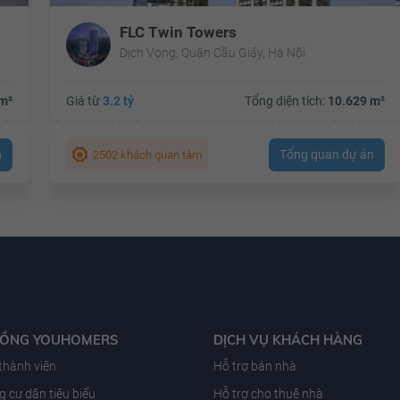
FLC Twin Towers
Dịch Vọng, Quận Cầu Giấy, Hà Nội
m²
Giá từ
3.2 tỷ
Tổng diện tích:
10.629 m²
n
Tổng quan dự án
2502 khách quan tâm
ĐỒNG YOUHOMERS
DỊCH VỤ KHÁCH HÀNG
 thành viên
Hỗ trợ bán nhà
 cư dân tiêu biểu
Hỗ trợ cho thuê nhà