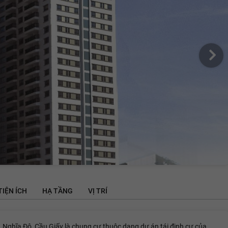
TIỆN ÍCH
HẠ TẦNG
VỊ TRÍ
ghĩa Đô, Cầu Giấy là chung cư thuộc dạng dự án tái định cư của