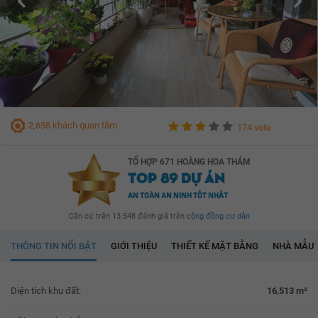
2,658 khách quan tâm
174 vote
TỔ HỢP 671 HOÀNG HOA THÁM
TOP 89 DỰ ÁN
AN TOÀN AN NINH TỐT NHẤT
Căn cứ trên 13.548 đánh giá trên
cộng đồng cư dân
THÔNG TIN NỔI BẬT
GIỚI THIỆU
THIẾT KẾ MẶT BẰNG
NHÀ MẪU
Diện tích khu đất:
16,513 m²