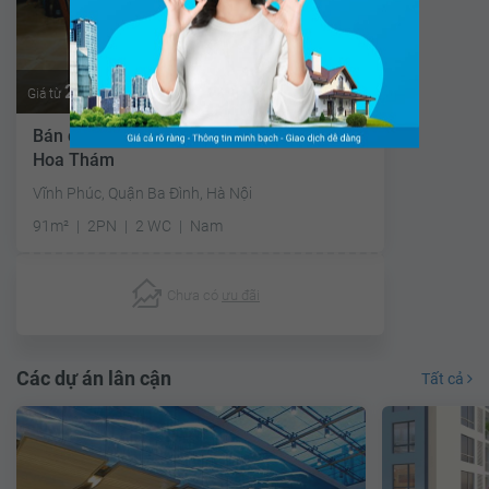
2.6 tỷ
Thương lượng
Giá từ
Bán căn hộ chung cư Tổ hợp 671 Hoàng
Hoa Thám
Vĩnh Phúc, Quận Ba Đình, Hà Nội
91m²
2PN
2 WC
Nam
Chưa có
ưu đãi
Các dự án lân cận
Tất cả