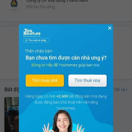
Công ty CP Xây dựng Thành Nam
Đối tác thi công
✕
Có hơn
8.675 thảo luận
của Cư dân
trên
cộng đồng cư dân
Thân chào bạn
Bạn chưa tìm được căn nhà ưng ý?
Đừng lo! Hãy để YouHomes giúp bạn nhé.
Xem ngay
Tìm mua nhà
Tìm thuê nhà
Bất động sản đang bán
Tất cả
Hàng ngày, có hơn
+2.600
bất động sản mới đang
được đăng bán/cho thuê trên nền tảng
YouHomes.