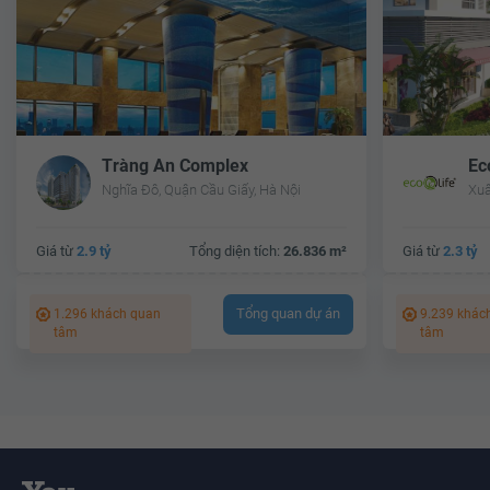
Tràng An Complex
Ec
Nghĩa Đô, Quận Cầu Giấy, Hà Nội
Xuâ
Giá từ
2.9 tỷ
Tổng diện tích:
26.836 m²
Giá từ
2.3 tỷ
Tổng quan dự án
1.296 khách quan
9.239 khác
tâm
tâm