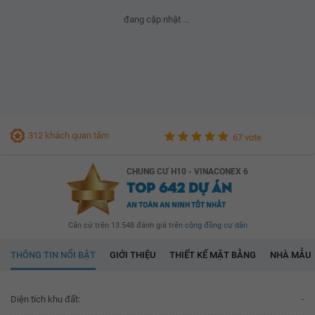
đang cập nhật ...
312 khách quan tâm
67 vote
CHUNG CƯ H10 - VINACONEX 6
TOP 642 DỰ ÁN
AN TOÀN AN NINH TỐT NHẤT
Căn cứ trên 13.548 đánh giá trên
cộng đồng cư dân
THÔNG TIN NỔI BẬT
GIỚI THIỆU
THIẾT KẾ MẶT BẰNG
NHÀ MẪU
Diện tích khu đất:
-