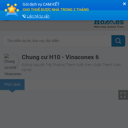
✕
Gói dịch vụ CAM KẾT
Cộng đồng Môi giới bPRO
CHO THUÊ ĐƯỢC NHÀ TRONG 2 THÁNG
Liên hệ tư vấn
Tìm kiếm dự án, khu vực, địa điểm
Chung cư H10 - Vinaconex 6
Đường Nguyễn Trãi, Phường Thanh Xuân Nam, Quận Thanh Xuân,
Hà Nội
Phối cảnh