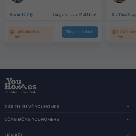
Giá từ
10.7 tỷ
Tổng diện tích:
41.648 m²
Giá
Thoả thuậ
Tổng quan dự án
1.089 khách quan
1.462 khác
tâm
tâm
GIỚI THIỆU VỀ YOUHOMES
CỘNG ĐỒNG YOUHOMERS
LIÊN KẾT