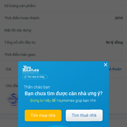
Số lượng sản phẩm:
-
Thời điểm hoàn thành:
2010
Mật độ xây dựng:
-
Tổng số vốn đầu tư:
96 tỷ đồng
Thời điểm bàn giao:
-
✕
Giá
Thoả thuận
Chủ đầu tư
Thân chào bạn
Bạn chưa tìm được căn nhà ưng ý?
Công ty CP Vinaconex 6
Đừng lo! Hãy để YouHomes giúp bạn nhé.
Tìm mua nhà
Tìm thuê nhà