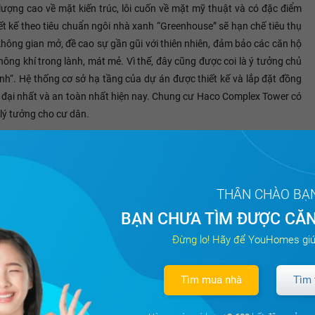
ượng cao về mặt kiến trúc, lôi cuốn về mặt mỹ thuật và có đặc điểm
ết kế theo tiêu chuẩn ngôi nhà xanh “Greenhouse” sẽ hạn chế tiêu thụ
không gian mở, đề cao sự gần gũi với thiên nhiên, đảm bảo các căn hộ
ng khí trong lành, mát mẻ. Vì thế, đây cũng được coi là ý tưởng chủ
h“. Hệ thống cơ sở hạ tầng của dự án được thiết kế và lắp đặt đồng
ện đại nhất và an toàn nhất hiện nay. Chung cư Haco Complex Tower có
 lý tưởng cho cư dân.
Tất cả
THÂN CHÀO BẠ
BẠN CHƯA TÌM ĐƯỢC CĂN
Đừng lo! Hãy để YouHomes giú
Tìm mua nhà
Tìm 