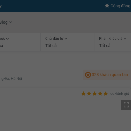
s
+600
Kết nối thành công
Cộng đồng 
Blog
vực
Chủ đầu tư
Phân khúc giá
cả
Tất cả
Tất cả
328 khách quan tâm
g Đa, Hà Nội
66 đánh giá