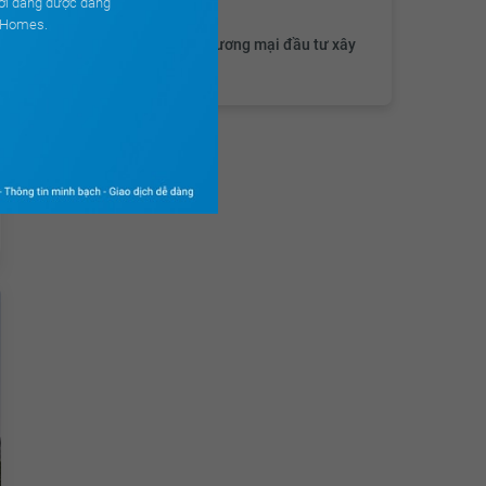
Chủ đầu tư
ới đang được đăng
ouHomes.
Tập đoàn thương mại đầu tư xây
dựng HaCo