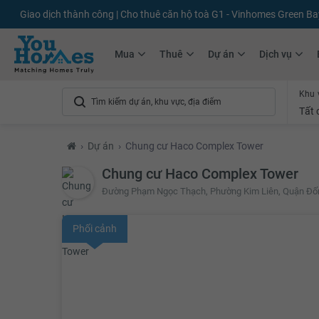
+75.000
Tin đăng mới hàng tháng
+10.000
Thành viên Youhomer
Mua
Thuê
Dự án
Dịch vụ
Khu 
Tất 
›
Dự án
›
Chung cư Haco Complex Tower
Chung cư Haco Complex Tower
Đường Phạm Ngọc Thạch, Phường Kim Liên, Quận Đốn
Phối cảnh