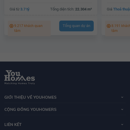
Giá từ
3.7 tỷ
Tổng diện tích:
22.304 m²
Giá
Thoả thuậ
Tổng quan dự án
9.217 khách quan
8.191 khác
tâm
tâm
GIỚI THIỆU VỀ YOUHOMES
CỘNG ĐỒNG YOUHOMERS
LIÊN KẾT