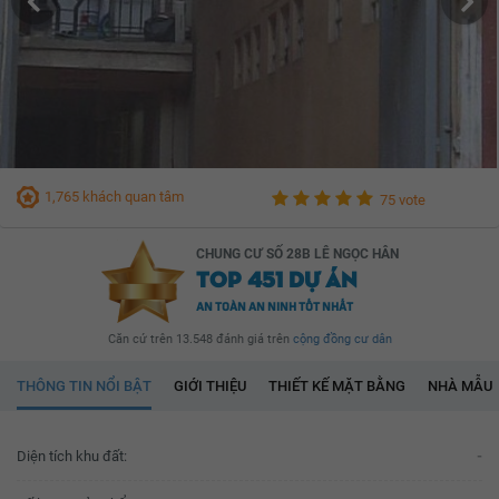
1,765 khách quan tâm
75 vote
CHUNG CƯ SỐ 28B LÊ NGỌC HÂN
TOP 451 DỰ ÁN
AN TOÀN AN NINH TỐT NHẤT
Căn cứ trên 13.548 đánh giá trên
cộng đồng cư dân
THÔNG TIN NỔI BẬT
GIỚI THIỆU
THIẾT KẾ MẶT BẰNG
NHÀ MẪU
Diện tích khu đất:
-