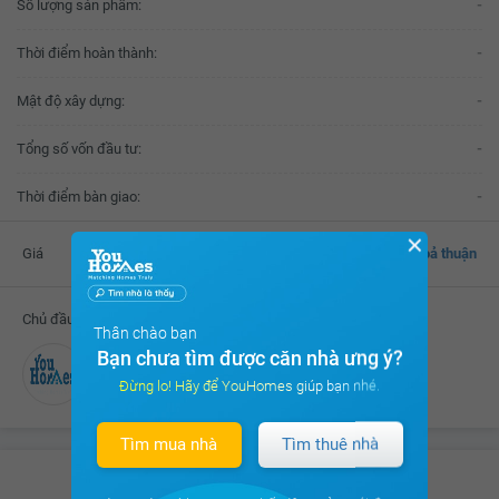
Số lượng sản phẩm:
-
Thời điểm hoàn thành:
-
Mật độ xây dựng:
-
Tổng số vốn đầu tư:
-
Thời điểm bàn giao:
-
✕
Giá
Thoả thuận
Chủ đầu tư
Thân chào bạn
Bạn chưa tìm được căn nhà ưng ý?
Đang cập nhật
Đừng lo! Hãy để YouHomes giúp bạn nhé.
Tìm mua nhà
Tìm thuê nhà