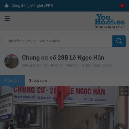
Cộng đồng Môi giới bPRO
Tìm kiếm dự án, khu vực, địa điểm
Chung cư số 28B Lê Ngọc Hân
28B Lê Ngọc Hân, P.Ngô Thị Nhậm, Q. Hai Bà Trưng, Hà Nội
Phối cảnh
Street view