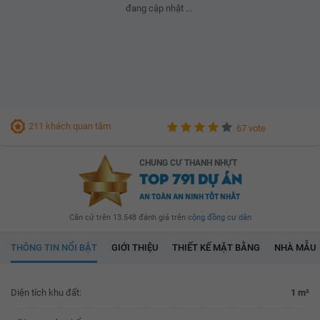
đang cập nhật ...
211 khách quan tâm
67 vote
CHUNG CƯ THANH NHỰT
TOP 791 DỰ ÁN
AN TOÀN AN NINH TỐT NHẤT
Căn cứ trên 13.548 đánh giá trên
cộng đồng cư dân
THÔNG TIN NỔI BẬT
GIỚI THIỆU
THIẾT KẾ MẶT BẰNG
NHÀ MẪU
Diện tích khu đất:
1 m²