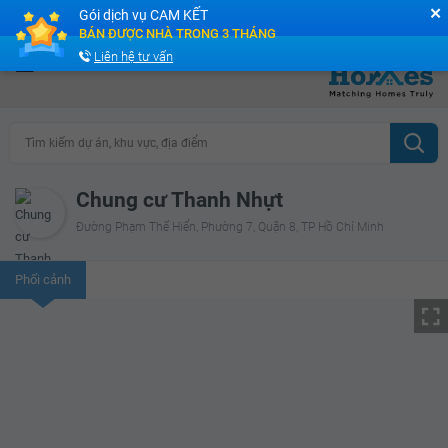
✕
Gói dịch vụ CAM KẾT
Cộng đồng Môi giới bPRO
BÁN ĐƯỢC NHÀ TRONG 3 THÁNG
Liên hệ tư vấn
Tìm kiếm dự án, khu vực, địa điểm
Chung cư Thanh Nhựt
Đường Phạm Thế Hiển, Phường 7, Quận 8, TP Hồ Chí Minh
Phối cảnh