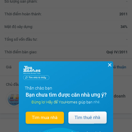
Số lượng sản phẩm:
-
Thời điểm hoàn thành:
2011
Mật độ xây dựng:
34%
Tổng số vốn đầu tư:
-
Thời điểm bàn giao:
Quý IV/2011
✕
Giá
Thoả thuận
Chủ đầu tư
Thân chào bạn
Bạn chưa tìm được căn nhà ưng ý?
Công ty TNHH Thương mại Và Xây dựng - Kinh doanh
nhà Thanh Nhựt
Đừng lo! Hãy để YouHomes giúp bạn nhé.
Tìm mua nhà
Tìm thuê nhà