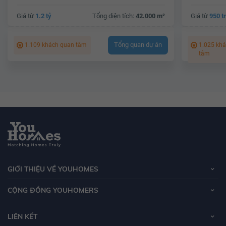
Giá từ
1.2 tỷ
Tổng diện tích:
42.000 m²
Giá từ
950 t
Tổng quan dự án
1.109 khách quan tâm
1.025 kh
tâm
GIỚI THIỆU VỀ YOUHOMES
CỘNG ĐỒNG YOUHOMERS
LIÊN KẾT