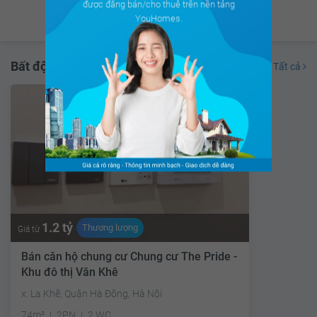
được đăng bán/cho thuê trên nền tảng
Xem ngay
YouHomes.
Bất động sản đang bán
Tất cả
1.2 tỷ
Thương lượng
Giá từ
Bán căn hộ chung cư Chung cư The Pride -
Khu đô thị Văn Khê
x. La Khê, Quận Hà Đông, Hà Nội
74m²
2PN
2 WC