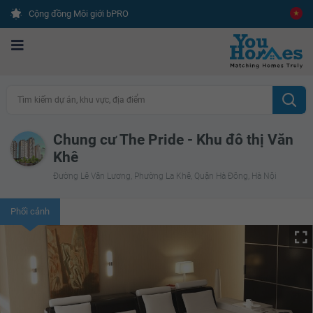
Cộng đồng Môi giới bPRO
Tìm kiếm dự án, khu vực, địa điểm
Chung cư The Pride - Khu đô thị Văn
Khê
Đường Lê Văn Lương, Phường La Khê, Quận Hà Đông, Hà Nội
Phối cảnh