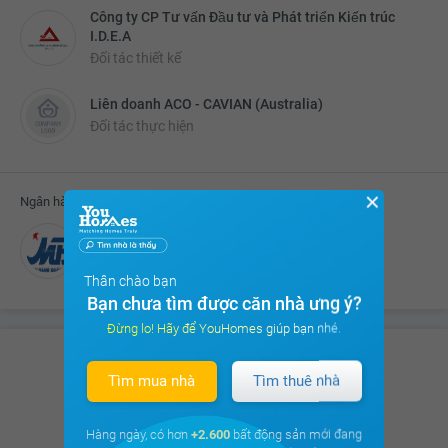
Công ty CP Tư vấn Đầu tư và Phát triển Kiến trúc
I.D.E.A
Đối tác thiết kế
Liên doanh ACO - CAVIAN (Australia)
Đối tác thực hiện
✕
Ngân hàng liên kết cho vay
Ngân hàng TMCP Quân đội
Thân chào bạn
Bạn chưa tìm được căn nhà ưng ý?
Đừng lo! Hãy để YouHomes giúp bạn nhé.
Tìm mua nhà
Tìm thuê nhà
Có hơn
8.675 thảo luận
của Cư dân
trên
cộng đồng cư dân
Hàng ngày, có hơn
+2.600
bất động sản mới đang