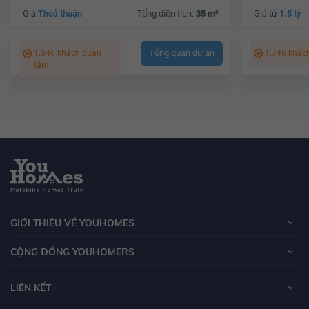
Giá
Thoả thuận
Tổng diện tích:
35 m²
Giá từ
1.5 tỷ
Tổng quan dự án
1.346 khách quan
1.746 khác
tâm
GIỚI THIỆU VỀ YOUHOMES
CỘNG ĐỒNG YOUHOMERS
LIÊN KẾT