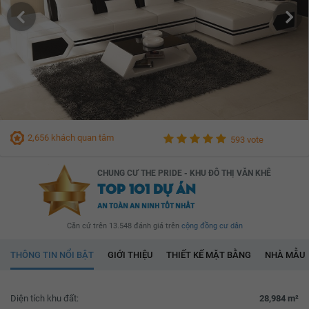
2,656 khách quan tâm
593 vote
CHUNG CƯ THE PRIDE - KHU ĐÔ THỊ VĂN KHÊ
TOP 101 DỰ ÁN
AN TOÀN AN NINH TỐT NHẤT
Căn cứ trên 13.548 đánh giá trên
cộng đồng cư dân
THÔNG TIN NỔI BẬT
GIỚI THIỆU
THIẾT KẾ MẶT BẰNG
NHÀ MẪU
Diện tích khu đất:
28,984 m²