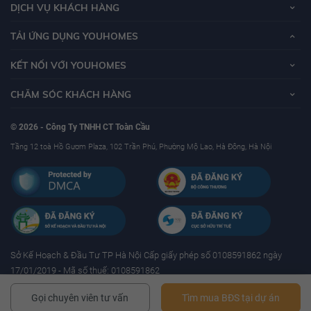
DỊCH VỤ KHÁCH HÀNG
TẢI ỨNG DỤNG YOUHOMES
KẾT NỐI VỚI YOUHOMES
CHĂM SÓC KHÁCH HÀNG
© 2026 - Công Ty TNHH CT Toàn Cầu
Tầng 12 toà Hồ Gươm Plaza, 102 Trần Phú, Phường Mộ Lao, Hà Đông, Hà Nội
Sở Kế Hoạch & Ðầu Tư TP Hà Nội Cấp giấy phép số 0108591862 ngày
17/01/2019 - Mã số thuế: 0108591862
Gọi chuyên viên tư vấn
Tìm mua BĐS tại dự án