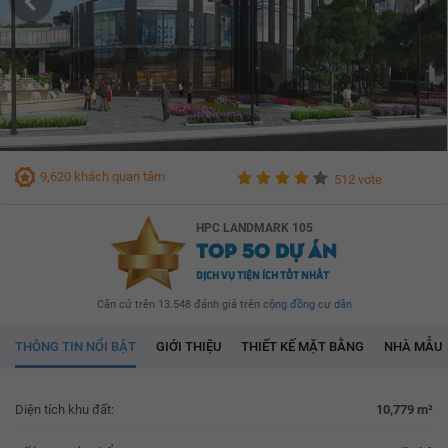
9,620 khách quan tâm
512 vote
HPC LANDMARK 105
TOP 50 DỰ ÁN
DỊCH VỤ TIỆN ÍCH TỐT NHẤT
Căn cứ trên 13.548 đánh giá trên
cộng đồng cư dân
THÔNG TIN NỔI BẬT
GIỚI THIỆU
THIẾT KẾ MẶT BẰNG
NHÀ MẪU
Diện tích khu đất:
10,779 m²