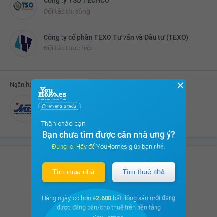
Công ty TSQ TECHCO
Đối tác thi công
Công ty cổ phần TEXO Tư vấn và Đầu tư (TEXO)
Đối tác thực hiện
✕
Ngân hàng liên kết cho vay
Ngân hàng MBbank
Thân chào bạn
Bạn chưa tìm được căn nhà ưng ý?
Đừng lo! Hãy để YouHomes giúp bạn nhé.
Tìm mua nhà
Tìm thuê nhà
Có hơn
8.675 thảo luận
của Cư dân
trên
cộng đồng cư dân
Hàng ngày, có hơn
+2.600
bất động sản mới đang
được đăng bán/cho thuê trên nền tảng
Xem ngay