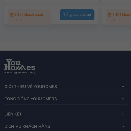
Tổng quan dự án
1.256 khách quan
1.404 khác
tâm
tâm
GIỚI THIỆU VỀ YOUHOMES
CỘNG ĐỒNG YOUHOMERS
LIÊN KẾT
DỊCH VỤ KHÁCH HÀNG