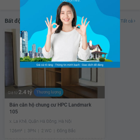
YouHomes.
Bất động sản đang bán
Tất cả
2.4 tỷ
Thương lượng
Giá từ
Bán căn hộ chung cư HPC Landmark
105
x. La Khê, Quận Hà Đông, Hà Nội
126m²
3PN
2 WC
Đông Bắc