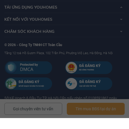
TẢI ỨNG DỤNG YOUHOMES
KẾT NỐI VỚI YOUHOMES
CHĂM SÓC KHÁCH HÀNG
© 2026 - Công Ty TNHH CT Toàn Cầu
Tầng 12 toà Hồ Gươm Plaza, 102 Trần Phú, Phường Mộ Lao, Hà Đông, Hà Nội
Sở Kế Hoạch & Ðầu Tư TP Hà Nội Cấp giấy phép số 0108591862 ngày
17/01/2019 - Mã số thuế: 0108591862
Gọi chuyên viên tư vấn
Tìm mua BĐS tại dự án
YouHomes.Vn - Website mua bán, cho thuê bất động sản uy tín tại Việt nam