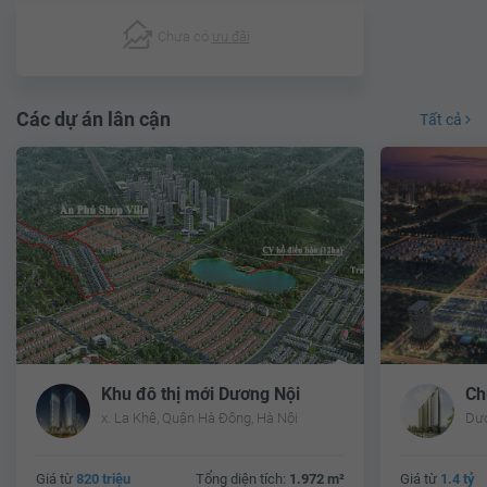
Chưa có
ưu đãi
Các dự án lân cận
Tất cả
Khu đô thị mới Dương Nội
Ch
x. La Khê, Quận Hà Đông, Hà Nội
Dươ
Giá từ
820 triệu
Tổng diện tích:
1.972 m²
Giá từ
1.4 tỷ