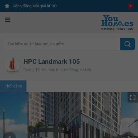
Cộng đồng Môi giới bPRO
Tìm kiếm dự án, khu vực, địa điểm
HPC Landmark 105
Đường Tố Hữu, Văn Khê, Hà Đông, Hà Nội
Phối cảnh