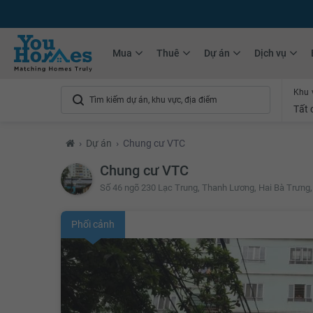
+75.000
Tin đăng mới hàng tháng
+10.000
Thành viên Youhomer
Mua
Thuê
Dự án
Dịch vụ
Khu 
Tất 
›
Dự án
›
Chung cư VTC
Chung cư VTC
Số 46 ngõ 230 Lạc Trung, Thanh Lương, Hai Bà Trưng,
Phối cảnh