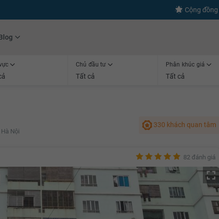
s
+600
Kết nối thành công
Cộng đồng 
Blog
vực
Chủ đầu tư
Phân khúc giá
cả
Tất cả
Tất cả
330 khách quan tâm
 Hà Nội
82 đánh giá