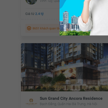
Vĩnh Tuy, Quận Hai Bà Trưng, Hà Nội
Giá từ
2.4 tỷ
Tổng diện tích:
17.377 
Tổng quan dự á
8651 khách quan tâm
Sun Grand City Ancora Residence
Bạch Đằng, Quận Hai Bà Trưng, Hà Nội