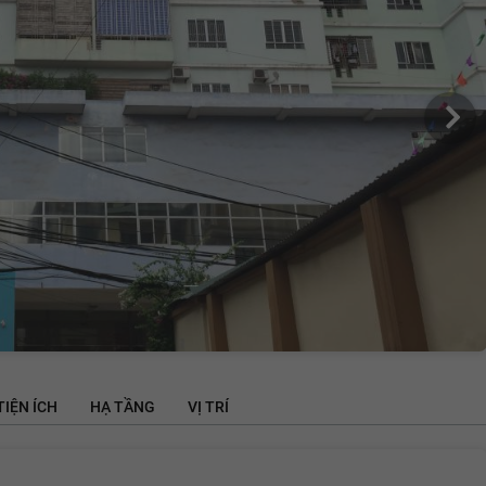
TIỆN ÍCH
HẠ TẦNG
VỊ TRÍ