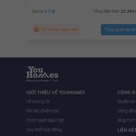
Giá từ
3.7 tỷ
Tổng diện tích:
22.304 
Tổng quan dự á
9217 khách quan tâm
GIỚI THIỆU VỀ YOUHOMES
CỘNG 
Về chúng tôi
Quyền lợi
Đối tác chiến lược
Cộng đồng
Chính sách bảo mật
Blog thị 
Quy chế hoạt động
LIÊN KẾ