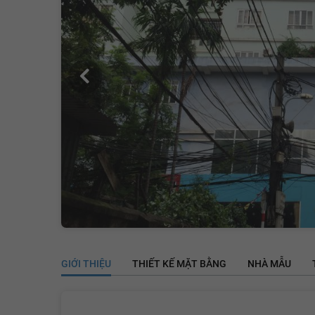
GIỚI THIỆU
THIẾT KẾ MẶT BẰNG
NHÀ MẪU