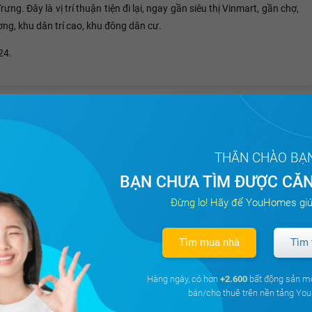
. Đây là vị trí thuận tiện đi lại, ngay gần siêu thị Vinmart, gần chợ,
ng, khu dân trí cao, khu đông dân cư.
24.
Tất cả
THÂN CHÀO BẠ
BẠN CHƯA TÌM ĐƯỢC CĂN
Đừng lo! Hãy để YouHomes giú
Tìm mua nhà
Tìm 
Hàng ngày, có hơn
+2.600
bất động sản m
bán/cho thuê trên nền tảng Y
Imperia Sky Garden