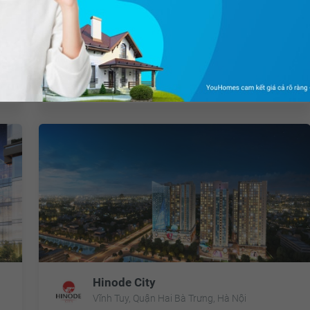
Vĩnh Tuy, Quận Hai Bà Trưng, Hà Nội
m²
Giá từ
2.3 tỷ
Tổng diện tích:
38.116 m²
n
Tổng quan dự án
8492 khách quan tâm
Hinode City
Vĩnh Tuy, Quận Hai Bà Trưng, Hà Nội