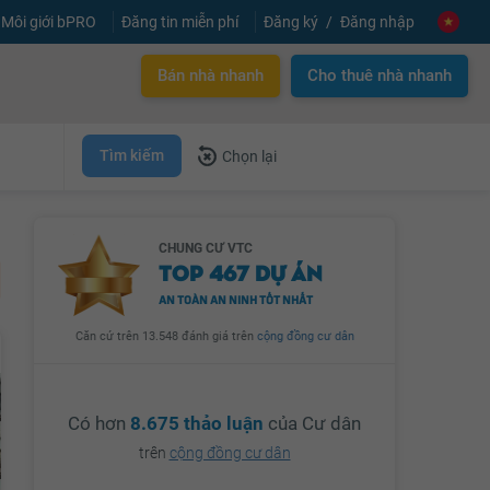
Môi giới bPRO
Đăng tin miễn phí
Đăng ký
Đăng nhập
Bán nhà nhanh
Cho thuê nhà nhanh
Tìm kiếm
Chọn lại
CHUNG CƯ VTC
TOP 467 DỰ ÁN
AN TOÀN AN NINH TỐT NHẤT
Căn cứ trên 13.548 đánh giá trên
cộng đồng cư dân
Có hơn
8.675 thảo luận
của Cư dân
trên
cộng đồng cư dân