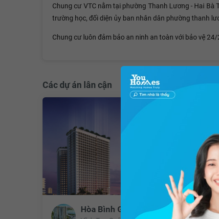
Chung cư VTC nằm tại phường Thanh Lương - Hai Bà Trưng
trường học, đối diện ủy ban nhân dân phường thanh lươ
Chung cư luôn đảm bảo an ninh an toàn với bảo vệ 24/
Các dự án lân cận
Hòa Bình Green City