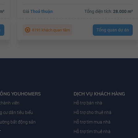
m²
Giá
Thoả thuận
Tổng diện tích:
28.000 m²
n
Tổng quan dự án
8191 khách quan tâm
ĐỒNG YOUHOMERS
DỊCH VỤ KHÁCH HÀNG
 thành viên
Hỗ trợ bán nhà
 cư dân tiêu biểu
Hỗ trợ cho thuê nhà
trường bất động sản
Hỗ trợ tìm mua nhà
T
Hỗ trợ tìm thuê nhà