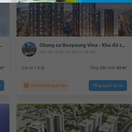
ông - Khu đô thị Mỗ Lao
Chung cư Booyoung Vina - Khu đô thị Mỗ Lao
Mộ Lao, Quận Hà Đông, Hà Nội
m²
Giá từ
1.5 tỷ
Tổng diện tích:
43 m²
n
Tổng quan dự án
2376 khách quan tâm