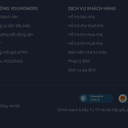
ĐỒNG YOUHOMERS
DỊCH VỤ KHÁCH HÀNG
 thành viên
Hỗ trợ bán nhà
 cư dân tiêu biểu
Hỗ trợ cho thuê nhà
trường bất động sản
Hỗ trợ tìm mua nhà
T
Hỗ trợ tìm thuê nhà
g môi giới bPRO
Bảo hiểm nhà tư nhân
AL HOLDINGS
Pháp lý BĐS
Dịch vụ gia đình
Đông, Hà Nội
Sở Kế Hoạch & Ðầu Tư TP Hà Nội Cấp giấy 