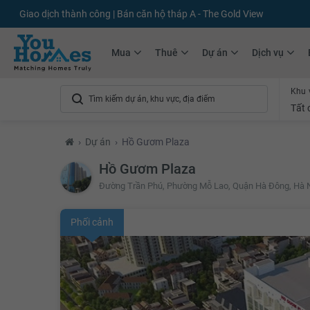
+75.000
Tin đăng mới hàng tháng
+10.000
Thành viên Youhomer
Mua
Thuê
Dự án
Dịch vụ
Khu 
Tất 
›
Dự án
›
Hồ Gươm Plaza
Hồ Gươm Plaza
Đường Trần Phú, Phường Mỗ Lao, Quận Hà Đông, Hà 
Phối cảnh