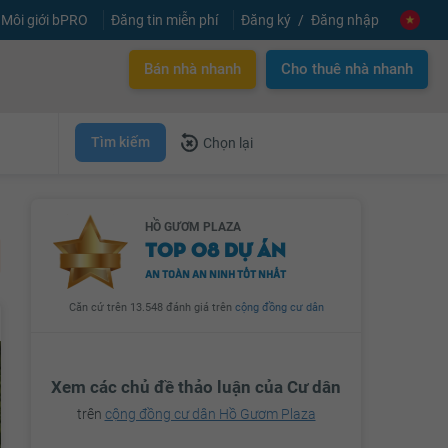
Môi giới bPRO
Đăng tin miễn phí
Đăng ký
Đăng nhập
Bán nhà nhanh
Cho thuê nhà nhanh
Tìm kiếm
Chọn lại
HỒ GƯƠM PLAZA
TOP 08 DỰ ÁN
AN TOÀN AN NINH TỐT NHẤT
Căn cứ trên 13.548 đánh giá trên
cộng đồng cư dân
Xem các chủ đề thảo luận của Cư dân
trên
cộng đồng cư dân Hồ Gươm Plaza