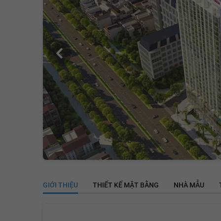
GIỚI THIỆU
THIẾT KẾ MẶT BẰNG
NHÀ MẪU