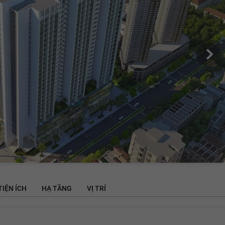
TIỆN ÍCH
HẠ TẦNG
VỊ TRÍ