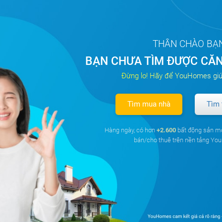
THÂN CHÀO BẠ
BẠN CHƯA TÌM ĐƯỢC CĂN
Đừng lo! Hãy để YouHomes giú
Tìm mua nhà
Tìm 
Hàng ngày, có hơn
+2.600
bất động sản m
bán/cho thuê trên nền tảng Y
Tất cả