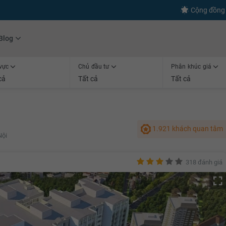
s
+600
Kết nối thành công
Cộng đồng 
Blog
vực
Chủ đầu tư
Phân khúc giá
cả
Tất cả
Tất cả
1.921 khách quan tâm
Nội
318 đánh giá