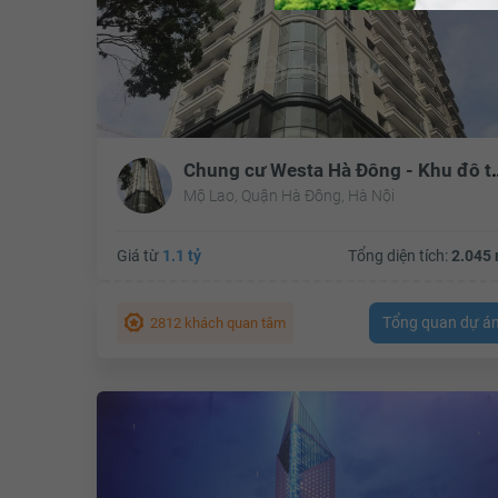
Chung cư Westa Hà Đ
Mộ Lao, Quận Hà Đông, Hà Nội
Giá từ
1.1 tỷ
Tổng diện tích:
2.045 
Tổng quan dự á
2812 khách quan tâm