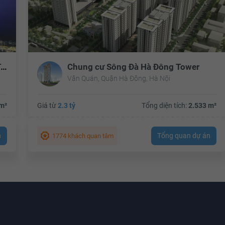
Chung cư Tháp Doanh Nhân - Boss Tower
Chung cư Sông Đà Hà Đông Tower
Văn Quán, Quận Hà Đông, Hà Nội
m²
Giá từ
2.3 tỷ
Tổng diện tích:
2.533 m²
n
Tổng quan dự án
1774 khách quan tâm