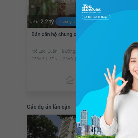
2.2 tỷ
Thương lượng
Giá từ
Bán căn hộ chung cư Hồ Gươm Plaza
Mộ Lao, Quận Hà Đông, Hà Nội
130m²
3PN
2 WC
Tây Nam
Chưa có
ưu đãi
Các dự án lân cận