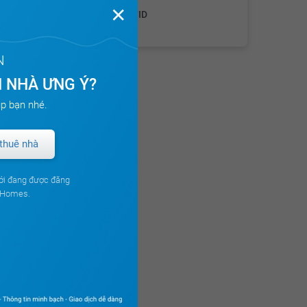
✕
Công ty CP TID
N
 NHÀ ƯNG Ý?
p bạn nhé.
thuê nhà
ới đang được đăng
ouHomes.