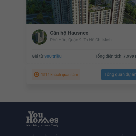
Căn hộ Hausneo
Phú Hữu, Quận 9, Tp Hồ Chí Minh
Giá từ
900 triệu
Tổng diện tích:
7.999 
Tổng quan dự á
1514 khách quan tâm