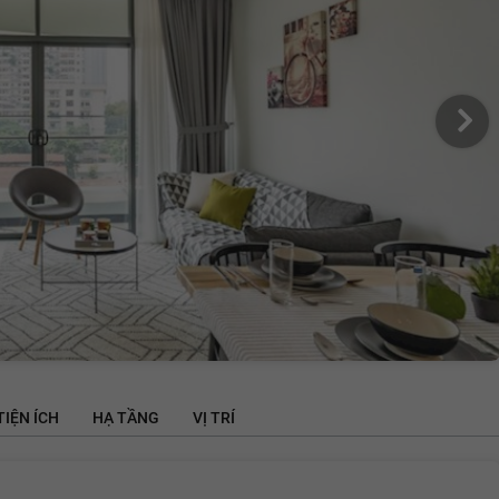
TIỆN ÍCH
HẠ TẦNG
VỊ TRÍ