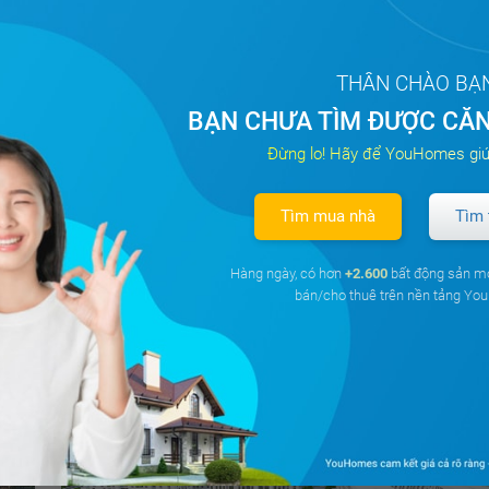
6.4 triệu
Giá từ
THÂN CHÀO BẠ
Cho thuê căn hộ chung cư Khu căn hộ Thủ
BẠN CHƯA TÌM ĐƯỢC CĂN
Thiêm Garden
Đừng lo! Hãy để YouHomes giú
Phú Hữu, Quận 9, Hồ Chí Minh
64m²
2PN
2 WC
Tây
Tìm mua nhà
Tìm 
Đã giao dịch
Hàng ngày, có hơn
+2.600
bất động sản m
bán/cho thuê trên nền tảng Y
Tất cả