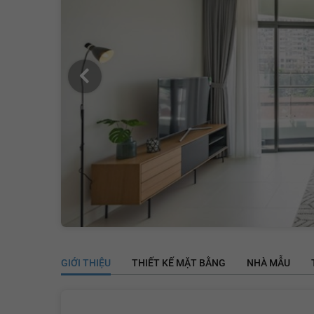
GIỚI THIỆU
THIẾT KẾ MẶT BẰNG
NHÀ MẪU