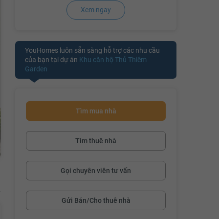
Xem ngay
YouHomes luôn sẵn sàng hỗ trợ các nhu cầu
của bạn tại dự án
Khu căn hộ Thủ Thiêm
Garden
Tìm mua nhà
Tìm thuê nhà
Gọi chuyên viên tư vấn
Gửi Bán/Cho thuê nhà