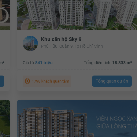
Khu căn hộ Sky 9
Phú Hữu, Quận 9, Tp Hồ Chí Minh
m²
Giá từ
841 triệu
Tổng diện tích:
18.333 m²
n
Tổng quan dự án
1798 khách quan tâm