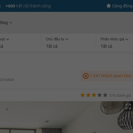
s
+600
Kết nối thành công
Cộng đồng 
Blog
vực
Chủ đầu tư
Phân khúc giá
cả
Tất cả
Tất cả
1.247 khách quan tâm
Chí Minh
574 đánh giá