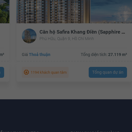
Căn hộ Safira Khang Điền (Sapphire Phú Hữu)
Phú Hữu, Quận 9, Hồ Chí Minh
m²
Giá
Thoả thuận
Tổng diện tích:
27.119 m²
n
Tổng quan dự án
1194 khách quan tâm