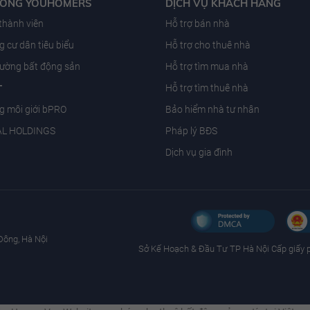
ĐỒNG YOUHOMERS
DỊCH VỤ KHÁCH HÀNG
 thành viên
Hỗ trợ bán nhà
 cư dân tiêu biểu
Hỗ trợ cho thuê nhà
trường bất động sản
Hỗ trợ tìm mua nhà
T
Hỗ trợ tìm thuê nhà
g môi giới bPRO
Bảo hiểm nhà tư nhân
AL HOLDINGS
Pháp lý BĐS
Dịch vụ gia đình
Đông, Hà Nội
Sở Kế Hoạch & Ðầu Tư TP Hà Nội Cấp giấy 