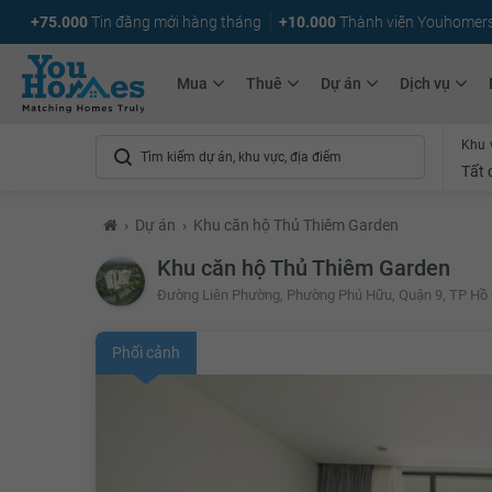
+75.000
Tin đăng mới hàng tháng
+10.000
Thành viên Youhomer
Mua
Thuê
Dự án
Dịch vụ
Khu 
Tất 
›
Dự án
›
Khu căn hộ Thủ Thiêm Garden
Khu căn hộ Thủ Thiêm Garden
Đường Liên Phường, Phường Phú Hữu, Quận 9, TP Hồ 
Phối cảnh