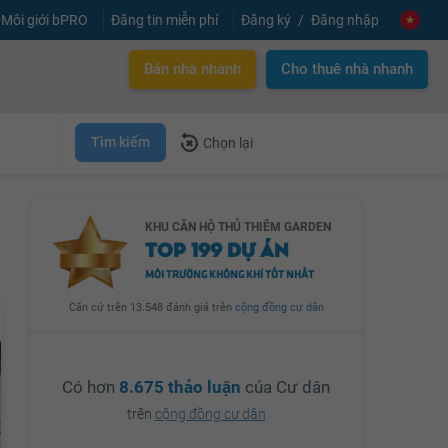
Môi giới bPRO
Đăng tin miễn phí
Đăng ký
Đăng nhập
Bán nhà nhanh
Cho thuê nhà nhanh
Tìm kiếm
Chọn lại
KHU CĂN HỘ THỦ THIÊM GARDEN
TOP 199 DỰ ÁN
MÔI TRƯỜNG KHÔNG KHÍ TỐT NHẤT
Căn cứ trên 13.548 đánh giá trên
cộng đồng cư dân
Có hơn
8.675 thảo luận
của Cư dân
trên
cộng đồng cư dân