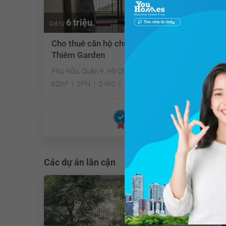
6 triệu
Giá từ
Cho thuê căn hộ chung cư Khu căn hộ Thủ
Thiêm Garden
Phú Hữu, Quận 9, Hồ Chí Minh
62m²
2PN
2 WC
Tây
Đã giao dịch
Các dự án lân cận