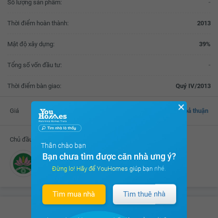
Số lượng sản phẩm:
-
Thời điểm hoàn thành:
2013
Mật độ xây dựng:
39%
Tổng số vốn đầu tư:
-
Thời điểm bàn giao:
Quý IV/2013
✕
Giá
Thoả thuận
Chủ đầu tư
Thân chào bạn
Bạn chưa tìm được căn nhà ưng ý?
Công ty TNHH MTV Dịch vụ Công ích Quận 8
Đừng lo! Hãy để YouHomes giúp bạn nhé.
Tìm mua nhà
Tìm thuê nhà