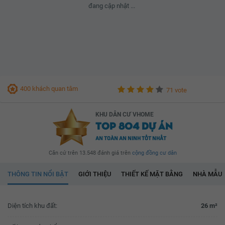
đang cập nhật ...
400 khách quan tâm
71 vote
KHU DÂN CƯ VHOME
TOP 804 DỰ ÁN
AN TOÀN AN NINH TỐT NHẤT
Căn cứ trên 13.548 đánh giá trên
cộng đồng cư dân
THÔNG TIN NỔI BẬT
GIỚI THIỆU
THIẾT KẾ MẶT BẰNG
NHÀ MẪU
Diện tích khu đất:
26 m²