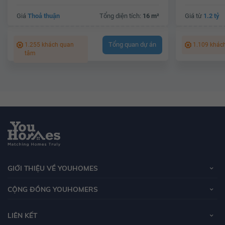
Giá
Thoả thuận
Tổng diện tích:
16 m²
Giá từ
1.2 tỷ
Tổng quan dự án
1.255 khách quan
1.109 khác
tâm
GIỚI THIỆU VỀ YOUHOMES
CỘNG ĐỒNG YOUHOMERS
LIÊN KẾT