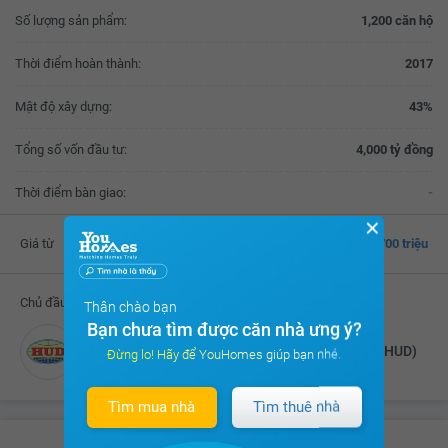
Số lượng sản phẩm:
1,200 căn hộ
Thời điểm hoàn thành:
2017
Mật độ xây dựng:
43%
Tổng số vốn đầu tư:
4,000 tỷ đồng
Thời điểm bàn giao:
-
✕
Giá từ
700 triệu
Chủ đầu tư
Thân chào bạn
Bạn chưa tìm được căn nhà ưng ý?
Tổng Công ty Đầu tư Phát triển Nhà và Đô Thị (HUD)
Đừng lo! Hãy để YouHomes giúp bạn nhé.
Tìm mua nhà
Tìm thuê nhà