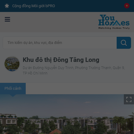
Cộng đồng Môi giới bPRO
Tìm kiếm dự án, khu vực, địa điểm
Khu đô thị Đông Tăng Long
Dự án Đường Nguyễn Duy Trinh, Phường Trường Thạnh, Quận 9,
TP Hồ Chí Minh
Phối cảnh