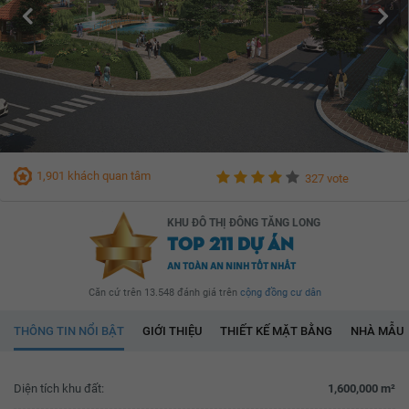
1,901 khách quan tâm
327 vote
KHU ĐÔ THỊ ĐÔNG TĂNG LONG
TOP 211 DỰ ÁN
AN TOÀN AN NINH TỐT NHẤT
Căn cứ trên 13.548 đánh giá trên
cộng đồng cư dân
THÔNG TIN NỔI BẬT
GIỚI THIỆU
THIẾT KẾ MẶT BẰNG
NHÀ MẪU
Diện tích khu đất:
1,600,000 m²