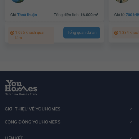
Giá
Thoả thuận
Tổng diện tích:
16.000 m²
Giá từ
700 tri
Tổng quan dự án
1.095 khách quan
1.334 khác
tâm
GIỚI THIỆU VỀ YOUHOMES
CỘNG ĐỒNG YOUHOMERS
LIÊN KẾT