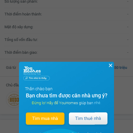
Số lượng sản phẩm:
-
Thời điểm hoàn thành:
-
Mật độ xây dựng:
-
Tổng số vốn đầu tư:
-
Thời điểm bàn giao:
-
✕
Giá từ
850 triệu
Chủ đầu tư
Thân chào bạn
Bạn chưa tìm được căn nhà ưng ý?
Công ty CP Đầu tư Phát triển Đô thị Kiến Hưng
Đừng lo! Hãy để YouHomes giúp bạn nhé.
Tìm mua nhà
Tìm thuê nhà