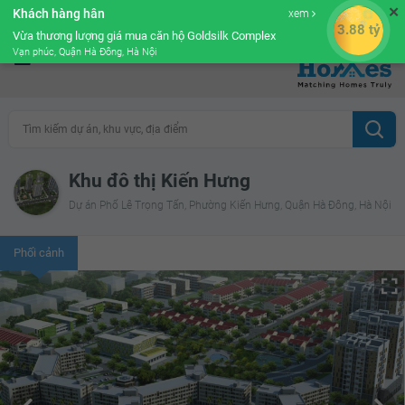
✕
Khách hàng hân
xem
Cộng đồng Môi giới bPRO
3.88 tỷ
Vừa thương lượng giá mua căn hộ Goldsilk Complex
Vạn phúc, Quận Hà Đông, Hà Nội
Tìm kiếm dự án, khu vực, địa điểm
Khu đô thị Kiến Hưng
Dự án Phố Lê Trọng Tấn, Phường Kiến Hưng, Quận Hà Đông, Hà Nội
Phối cảnh