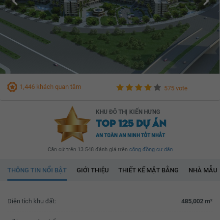
1,446 khách quan tâm
575 vote
KHU ĐÔ THỊ KIẾN HƯNG
TOP 125 DỰ ÁN
AN TOÀN AN NINH TỐT NHẤT
Căn cứ trên 13.548 đánh giá trên
cộng đồng cư dân
THÔNG TIN NỔI BẬT
GIỚI THIỆU
THIẾT KẾ MẶT BẰNG
NHÀ MẪU
Diện tích khu đất:
485,002 m²