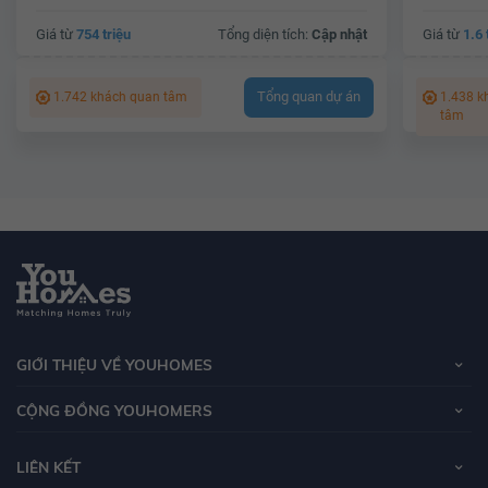
Giá từ
754 triệu
Tổng diện tích:
Cập nhật
Giá từ
1.6 
Tổng quan dự án
1.742 khách quan tâm
1.438 k
tâm
GIỚI THIỆU VỀ YOUHOMES
CỘNG ĐỒNG YOUHOMERS
LIÊN KẾT