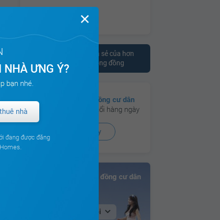
✕
N
Tham khảo ý kiến chia sẻ của hơn
10.000 cư dân trên cộng đồng
 NHÀ ƯNG Ý?
p bạn nhé.
Có hơn
130 cộng đồng cư dân
đang hoạt động sôi nổi hàng ngày
thuê nhà
Xem ngay
ới đang được đăng
ouHomes.
Bảng xếp hạng Cộng đồng cư dân
Tại Hà Nội