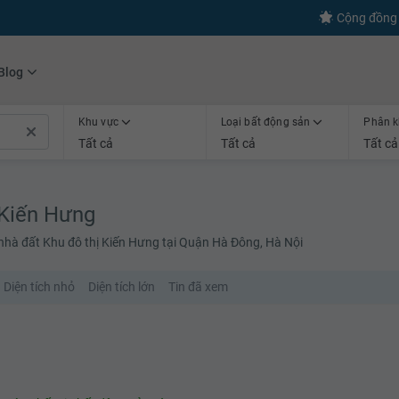
s
+600
Kết nối thành công
Cộng đồng 
Blog
Khu vực
Loại bất động sản
Phân k
Tất cả
Tất cả
Tất cả
 Kiến Hưng
 nhà đất Khu đô thị Kiến Hưng tại Quận Hà Đông, Hà Nội
Diện tích nhỏ
Diện tích lớn
Tin đã xem