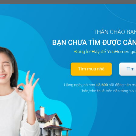
THÂN CHÀO BẠ
BẠN CHƯA TÌM ĐƯỢC CĂN
Đừng lo! Hãy để YouHomes giú
Tìm mua nhà
Tìm 
Hàng ngày, có hơn
+2.600
bất động sản m
bán/cho thuê trên nền tảng Y