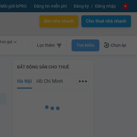
Môi giới bPRO
Đăng tin miễn phí
Đăng ký
Đăng nhập
Bán nhà nhanh
Cho thuê nhà nhanh
húc giá
Tìm kiếm
Lọc thêm
Chọn lại
BẤT ĐỘNG SẢN CHO THUÊ
Hà Nội
Hồ Chí Minh