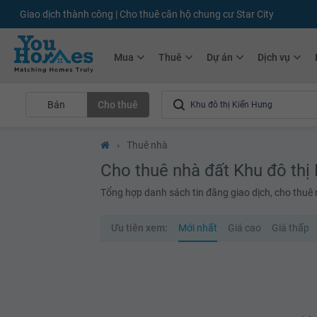
+75.000
Tin đăng mới hàng tháng
+10.000
Thành viên Youhomer
Mua
Thuê
Dự án
Dịch vụ
Bán
Cho thuê
›
Thuê nhà
Cho thuê nhà đất Khu đô thị
Tổng hợp danh sách tin đăng giao dịch, cho thuê
Ưu tiên xem:
Mới nhất
Giá cao
Giá thấp